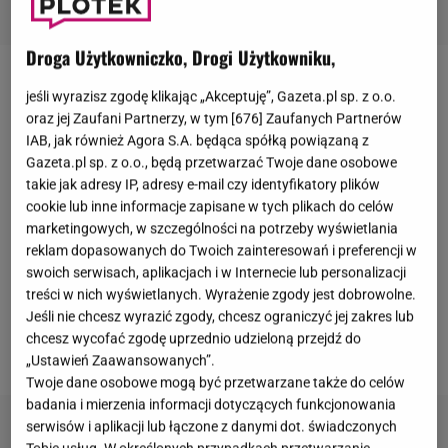
Droga Użytkowniczko, Drogi Użytkowniku,
Kolejny odcinek "
Tańca z gwiazdami
" dobiegł końca.
jeśli wyrazisz zgodę klikając „Akceptuję”, Gazeta.pl sp. z o.o.
Po siódmym odcinku z programem pożegnali
oraz jej Zaufani Partnerzy, w tym [
676
] Zaufanych Partnerów
IAB, jak również Agora S.A. będąca spółką powiązaną z
się Michał Barczak i Magda Tarnowska
. Co
Gazeta.pl sp. z o.o., będą przetwarzać Twoje dane osobowe
natomiast nie jest żadnym zaskoczeniem, do
takie jak adresy IP, adresy e-mail czy identyfikatory plików
ćwierćfinału zakwalifikowali się
Filip Gurłacz
i
cookie lub inne informacje zapisane w tych plikach do celów
marketingowych, w szczególności na potrzeby wyświetlania
Agnieszka Kaczorowska
, którzy za fokstrota i cha-
reklam dopasowanych do Twoich zainteresowań i preferencji w
chę otrzymali odpowiednio
38 i 40 punktów
. I tym
swoich serwisach, aplikacjach i w Internecie lub personalizacji
razem widzowie bacznie śledzili emocje podczas
treści w nich wyświetlanych. Wyrażenie zgody jest dobrowolne.
Jeśli nie chcesz wyrazić zgody, chcesz ograniczyć jej zakres lub
występów pary. Jesteście ciekawi, czego się
chcesz wycofać zgodę uprzednio udzieloną przejdź do
dopatrzyli?
„Ustawień Zaawansowanych”.
Twoje dane osobowe mogą być przetwarzane także do celów
badania i mierzenia informacji dotyczących funkcjonowania
serwisów i aplikacji lub łączone z danymi dot. świadczonych