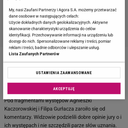
My, nasi Zaufani Partnerzy i Agora S.A. możemy przetwarzać
dane osobowe w następujących celach:
Użycie dokładnych danych geolokalizacyjnych. Aktywne
skanowanie charakterystyki urządzenia do celów
identyfikacji. Przechowywanie informacji na urządzeniu lub
dostęp do nich. Spersonalizowane reklamy i treści, pomiar
reklam i treści, badnie odbiorców i ulepszanie usług.
Lista Zaufanych Partnerów
Zobacz wideo
USTAWIENIA ZAAWANSOWANE
"Taniec z gwiazdami". Widzowie nie odpuszczają
Agnieszce Kaczorowskiej
AKCEPTUJĘ
Pod fragmentami występów Agnieszki
Kaczorowskiej i Filipa Gurłacza zaroiło się od
komentarzy. Widzowie podzielili dobre opinie jury o i
ich występach i nie szczędzili parze słów uznania.