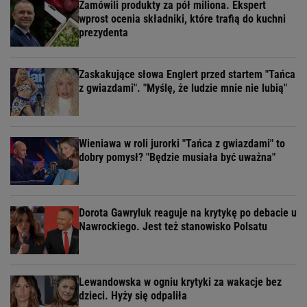
Zamówili produkty za pół miliona. Ekspert
wprost ocenia składniki, które trafią do kuchni
prezydenta
Zaskakujące słowa Englert przed startem "Tańca
z gwiazdami". "Myślę, że ludzie mnie nie lubią"
Wieniawa w roli jurorki "Tańca z gwiazdami" to
dobry pomysł? "Będzie musiała być uważna"
Dorota Gawryluk reaguje na krytykę po debacie u
Nawrockiego. Jest też stanowisko Polsatu
Lewandowska w ogniu krytyki za wakacje bez
dzieci. Hyży się odpaliła