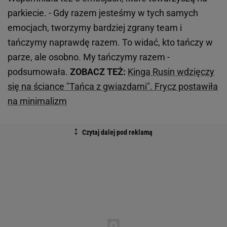
parkiecie. - Gdy razem jesteśmy w tych samych
emocjach, tworzymy bardziej zgrany team i
tańczymy naprawdę razem. To widać, kto tańczy w
parze, ale osobno. My tańczymy razem -
podsumowała.
ZOBACZ TEŻ:
Kinga Rusin wdzięczy
się na ściance "Tańca z gwiazdami". Frycz postawiła
na minimalizm