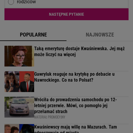
rodziców
NASTĘPNE PYTANIE
POPULARNE
NAJNOWSZE
Taką emeryturę dostaje Kwaśniewska. Jej mąż
może liczyć na więcej
Gawryluk reaguje na krytykę po debacie u
Nawrockiego. Co na to Polsat?
Wróciła do prowadzenia samochodu po 12-
letniej przerwie. Mówi, co pomogło jej
przełamać strach
MATERIAŁ PROMOCYJNY
Kwaśniewscy mają willę na Mazurach. Tam
odpoczywają od miasta