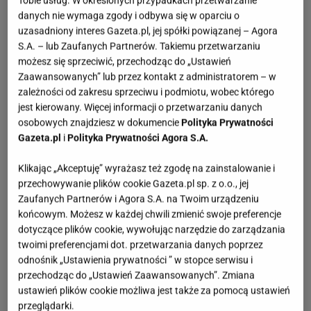
Tobie usług. W określonych przypadkach przetwarzanie
danych nie wymaga zgody i odbywa się w oparciu o
uzasadniony interes Gazeta.pl, jej spółki powiązanej – Agora
S.A. – lub Zaufanych Partnerów. Takiemu przetwarzaniu
możesz się sprzeciwić, przechodząc do „Ustawień
Zaawansowanych” lub przez kontakt z administratorem – w
zależności od zakresu sprzeciwu i podmiotu, wobec którego
jest kierowany. Więcej informacji o przetwarzaniu danych
osobowych znajdziesz w dokumencie
Polityka Prywatności
Gazeta.pl
i
Polityka Prywatności Agora S.A.
Klikając „Akceptuję” wyrażasz też zgodę na zainstalowanie i
przechowywanie plików cookie Gazeta.pl sp. z o.o., jej
Zaufanych Partnerów i Agora S.A. na Twoim urządzeniu
końcowym. Możesz w każdej chwili zmienić swoje preferencje
dotyczące plików cookie, wywołując narzędzie do zarządzania
twoimi preferencjami dot. przetwarzania danych poprzez
odnośnik „Ustawienia prywatności ” w stopce serwisu i
przechodząc do „Ustawień Zaawansowanych”. Zmiana
ustawień plików cookie możliwa jest także za pomocą ustawień
przeglądarki.