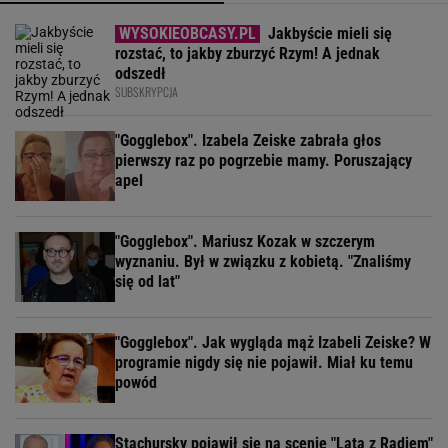
Jakbyście mieli się
rozstać, to jakby zburzyć Rzym! A jednak
odszedł
SUBSKRYPCJA
"Gogglebox". Izabela Zeiske zabrała głos
pierwszy raz po pogrzebie mamy. Poruszający
apel
"Gogglebox". Mariusz Kozak w szczerym
wyznaniu. Był w związku z kobietą. "Znaliśmy
się od lat"
"Gogglebox". Jak wygląda mąż Izabeli Zeiske? W
programie nigdy się nie pojawił. Miał ku temu
powód
Stachursky pojawił się na scenie "Lata z Radiem"