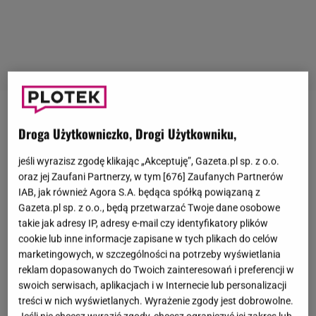
"Gogglebox"
to niekwestionowany hit, który od lat
Droga Użytkowniczko, Drogi Użytkowniku,
pojawia się na antenie
TTV
. Format polega na
oglądaniu przez uczestników
seriali
i programów
jeśli wyrazisz zgodę klikając „Akceptuję”, Gazeta.pl sp. z o.o.
oraz jej Zaufani Partnerzy, w tym [
676
] Zaufanych Partnerów
telewizyjnych, a następnie komentowaniu
IAB, jak również Agora S.A. będąca spółką powiązaną z
poszczególnych scen. Widzowie wprost pokochali
Gazeta.pl sp. z o.o., będą przetwarzać Twoje dane osobowe
show, za dużą dawkę śmiechu i pozytywnych
takie jak adresy IP, adresy e-mail czy identyfikatory plików
cookie lub inne informacje zapisane w tych plikach do celów
emocji. Nie da się ukryć, że przez lata emisji
marketingowych, w szczególności na potrzeby wyświetlania
"Gogglebox" przyczynił się do zdobycia dużej
reklam dopasowanych do Twoich zainteresowań i preferencji w
popularności przez niektórych bohaterów. Mowa
swoich serwisach, aplikacjach i w Internecie lub personalizacji
treści w nich wyświetlanych. Wyrażenie zgody jest dobrowolne.
m.in. o
Agnieszce Kotońskiej
, która śmiało zasługuje