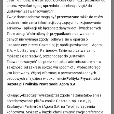
Jeśli nie chcesz wyrazić zgody, chcesz ograniczyć jej zakres lub
na miano prawdziwej
gwiazdy
programu. Kobieta
chcesz wycofać zgodę uprzednio udzieloną przejdź do
przeszła sporą metamorfozę od początku show.
„Ustawień Zaawansowanych”.
Twoje dane osobowe mogą być przetwarzane także do celów
Znacznie schudła, a także zmieniła styl ubierania się
badania i mierzenia informacji dotyczących funkcjonowania
czy fryzurę. Czyżby w jej życiu przyszła pora na
serwisów i aplikacji lub łączone z danymi dot. świadczonych
kolejne zmiany? W tych
włosach
możecie mieć
Tobie usług. W określonych przypadkach przetwarzanie
danych nie wymaga zgody i odbywa się w oparciu o
problem, by ją rozpoznać.
uzasadniony interes Gazeta.pl, jej spółki powiązanej – Agora
S.A. – lub Zaufanych Partnerów. Takiemu przetwarzaniu
możesz się sprzeciwić, przechodząc do „Ustawień
Zaawansowanych” lub przez kontakt z administratorem – w
zależności od zakresu sprzeciwu i podmiotu, wobec którego
jest kierowany. Więcej informacji o przetwarzaniu danych
osobowych znajdziesz w dokumencie
Polityka Prywatności
Gazeta.pl
i
Polityka Prywatności Agora S.A.
Klikając „Akceptuję” wyrażasz też zgodę na zainstalowanie i
przechowywanie plików cookie Gazeta.pl sp. z o.o., jej
Zaufanych Partnerów i Agora S.A. na Twoim urządzeniu
końcowym. Możesz w każdej chwili zmienić swoje preferencje