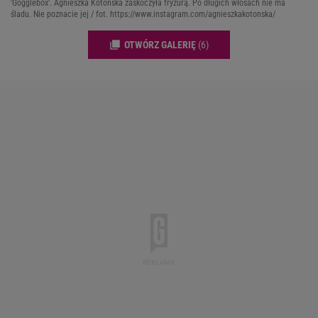
'Gogglebox'. Agnieszka Kotońska zaskoczyła fryzurą. Po długich włosach nie ma
śladu. Nie poznacie jej / fot. https://www.instagram.com/agnieszkakotonska/
OTWÓRZ GALERIĘ
(6)