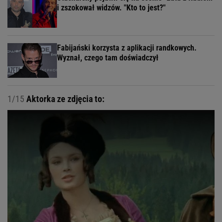
i zszokował widzów. "Kto to jest?"
Fabijański korzysta z aplikacji randkowych.
Wyznał, czego tam doświadczył
1/15
Aktorka ze zdjęcia to: