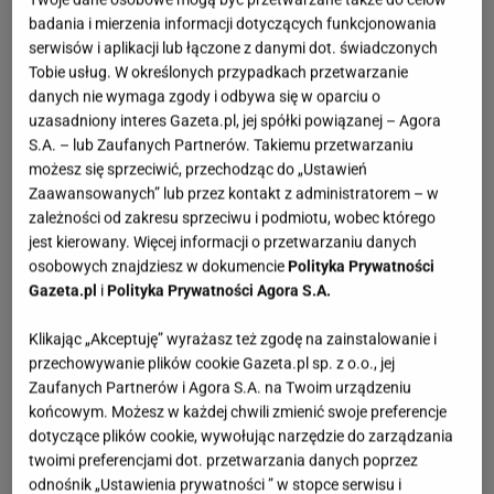
badania i mierzenia informacji dotyczących funkcjonowania
serwisów i aplikacji lub łączone z danymi dot. świadczonych
Tobie usług. W określonych przypadkach przetwarzanie
danych nie wymaga zgody i odbywa się w oparciu o
uzasadniony interes Gazeta.pl, jej spółki powiązanej – Agora
S.A. – lub Zaufanych Partnerów. Takiemu przetwarzaniu
możesz się sprzeciwić, przechodząc do „Ustawień
Zaawansowanych” lub przez kontakt z administratorem – w
zależności od zakresu sprzeciwu i podmiotu, wobec którego
jest kierowany. Więcej informacji o przetwarzaniu danych
osobowych znajdziesz w dokumencie
Polityka Prywatności
Gazeta.pl
i
Polityka Prywatności Agora S.A.
Klikając „Akceptuję” wyrażasz też zgodę na zainstalowanie i
przechowywanie plików cookie Gazeta.pl sp. z o.o., jej
Zaufanych Partnerów i Agora S.A. na Twoim urządzeniu
końcowym. Możesz w każdej chwili zmienić swoje preferencje
dotyczące plików cookie, wywołując narzędzie do zarządzania
twoimi preferencjami dot. przetwarzania danych poprzez
odnośnik „Ustawienia prywatności ” w stopce serwisu i