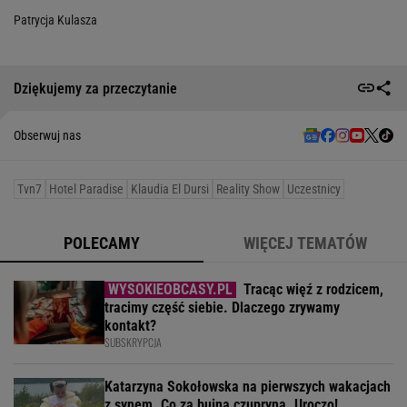
Patrycja Kulasza
Dziękujemy za przeczytanie
Obserwuj nas
Tvn7
Hotel Paradise
Klaudia El Dursi
Reality Show
Uczestnicy
POLECAMY
WIĘCEJ TEMATÓW
Tracąc więź z rodzicem,
tracimy część siebie. Dlaczego zrywamy
kontakt?
SUBSKRYPCJA
Katarzyna Sokołowska na pierwszych wakacjach
z synem. Co za bujna czupryna. Uroczo!