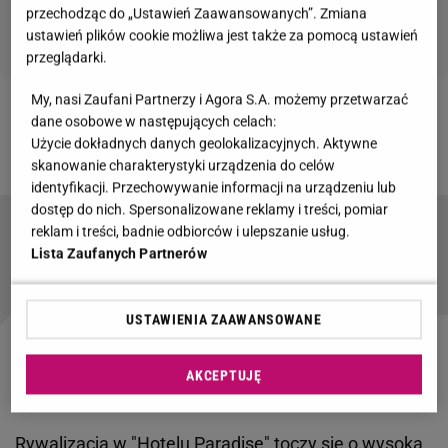
przechodząc do „Ustawień Zaawansowanych”. Zmiana
ustawień plików cookie możliwa jest także za pomocą ustawień
przeglądarki.
My, nasi Zaufani Partnerzy i Agora S.A. możemy przetwarzać
Zobacz wideo
"Hotel Paradise". Klaudia El Dursi o
dane osobowe w następujących celach:
Użycie dokładnych danych geolokalizacyjnych. Aktywne
nietaktownym zachowaniu uczestnika
skanowanie charakterystyki urządzenia do celów
identyfikacji. Przechowywanie informacji na urządzeniu lub
dostęp do nich. Spersonalizowane reklamy i treści, pomiar
reklam i treści, badnie odbiorców i ulepszanie usług.
Prywatne boisko i imponujący ogród. Dom
Krzysztofa Stanowskiego robi wrażenie
Lista Zaufanych Partnerów
USTAWIENIA ZAAWANSOWANE
"Hotel Paradise". Kiedy finał szóstej edycji? Znamy
AKCEPTUJĘ
datę ostatniego odcinka
Rywalizacja w
"Hotelu Paradise"
toczy się o wysoką