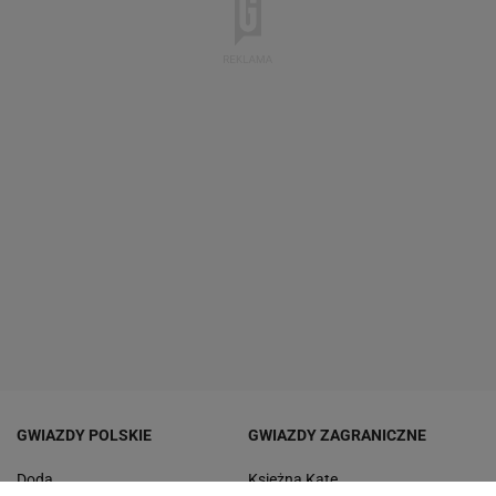
GWIAZDY POLSKIE
GWIAZDY ZAGRANICZNE
Doda
Księżna Kate