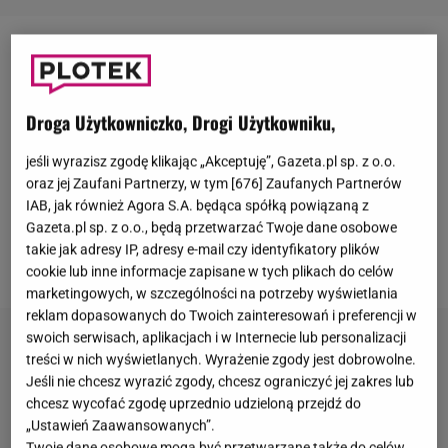
Program
"Hotel Paradise"
od kilku lat cieszy
się sporą popularnością. Uczestnicy show zyskują
status celebrytów, a fani z niecierpliwością
Droga Użytkowniczko, Drogi Użytkowniku,
wyczekują kolejnych edycji. Obecnie w
TVN7
jeśli wyrazisz zgodę klikając „Akceptuję”, Gazeta.pl sp. z o.o.
emitowana jest szósta odsłona, która
oraz jej Zaufani Partnerzy, w tym [
676
] Zaufanych Partnerów
zadebiutowała na antenie pod koniec sierpnia.
IAB, jak również Agora S.A. będąca spółką powiązaną z
Gazeta.pl sp. z o.o., będą przetwarzać Twoje dane osobowe
Znana jest też data ostatniego odcinka. Kiedy
takie jak adresy IP, adresy e-mail czy identyfikatory plików
poznamy zwycięzców?
cookie lub inne informacje zapisane w tych plikach do celów
marketingowych, w szczególności na potrzeby wyświetlania
reklam dopasowanych do Twoich zainteresowań i preferencji w
swoich serwisach, aplikacjach i w Internecie lub personalizacji
treści w nich wyświetlanych. Wyrażenie zgody jest dobrowolne.
Jeśli nie chcesz wyrazić zgody, chcesz ograniczyć jej zakres lub
chcesz wycofać zgodę uprzednio udzieloną przejdź do
„Ustawień Zaawansowanych”.
Twoje dane osobowe mogą być przetwarzane także do celów