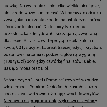
stawkę. Do wygrania są nie tylko wielkie
pieniądze
,
ale przede wszystkim miłość. W finałowym odcinku
zwycięska para zostaje poddana ostatecznej próbie
- "ścieżce lojalności". Do tej pory tylko jedna
uczestniczka zdecydowała się zagarnąć wygraną
dla siebie. Sara z czwartej edycji rozbiła kulę na
kwotę 90 tysięcy zł. Laureat trzeciej edycji, Krystian,
postanowił natomiast podzielić główną wygraną
(100 tys. zł) pomiędzy czwórkę finalistów: siebie,
Basię, Simona oraz Bibi.
Szósta edycja
"Hotelu Paradise"
również wzbudza
wiele emocji. Pomimo że do finału zostało jeszcze
sporo czasu, widzowie już mają swoich faworytów.
Niedawno do programu dołączyli nowi uczestnicy,