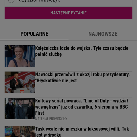
NASTĘPNE PYTANIE
POPULARNE
NAJNOWSZE
Księżniczka idzie do wojska. Tyle czasu będzie
pełnić służbę
Nawrocki przemówił z okazji roku prezydentury.
"Błyskotliwie nie jest"
Kultowy serial powraca. "Line of Duty - wydział
wewnętrzny" już od czwartku, 6 sierpnia w BBC
First
MATERIAŁ PROMOCYJNY
Tusk wcale nie mieszka w luksusowej willi. Tak
jest w środku