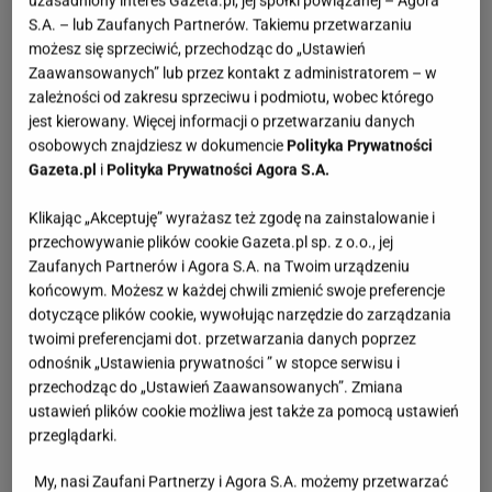
uzasadniony interes Gazeta.pl, jej spółki powiązanej – Agora
S.A. – lub Zaufanych Partnerów. Takiemu przetwarzaniu
możesz się sprzeciwić, przechodząc do „Ustawień
Zaawansowanych” lub przez kontakt z administratorem – w
zależności od zakresu sprzeciwu i podmiotu, wobec którego
jest kierowany. Więcej informacji o przetwarzaniu danych
osobowych znajdziesz w dokumencie
Polityka Prywatności
Gazeta.pl
i
Polityka Prywatności Agora S.A.
Klikając „Akceptuję” wyrażasz też zgodę na zainstalowanie i
przechowywanie plików cookie Gazeta.pl sp. z o.o., jej
Zaufanych Partnerów i Agora S.A. na Twoim urządzeniu
końcowym. Możesz w każdej chwili zmienić swoje preferencje
dotyczące plików cookie, wywołując narzędzie do zarządzania
twoimi preferencjami dot. przetwarzania danych poprzez
odnośnik „Ustawienia prywatności ” w stopce serwisu i
przechodząc do „Ustawień Zaawansowanych”. Zmiana
ustawień plików cookie możliwa jest także za pomocą ustawień
przeglądarki.
My, nasi Zaufani Partnerzy i Agora S.A. możemy przetwarzać