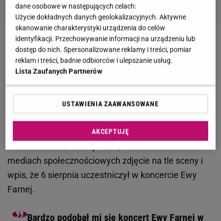
dane osobowe w następujących celach:
Użycie dokładnych danych geolokalizacyjnych. Aktywne
skanowanie charakterystyki urządzenia do celów
identyfikacji. Przechowywanie informacji na urządzeniu lub
Zobacz wideo
Ewa Farna odniosła się do
dostęp do nich. Spersonalizowane reklamy i treści, pomiar
wypowiedzi swojej mamy, że musi schudnąć
reklam i treści, badnie odbiorców i ulepszanie usług.
Lista Zaufanych Partnerów
Ewa Farna oburzona zachowaniem czeskiego
USTAWIENIA ZAAWANSOWANE
premiera. Przyszedł na jej koncert. "Czuję się
wykorzystana"
AKCEPTUJĘ
Premier Czech, Andrej Babiš, zmieścił niedawno w
mediach społecznościowych zdjęcie na tle sceny i
wpis, że 6 sierpnia uczestniczył w koncercie Ewy
Farnej.
Bardzo podobał mi się koncert Ewy Farnej w