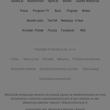
Gazeta.pl
Wiadomości
Sport.pl
Biznes
Gazeta Wyborcza
Praca
Program TV
Buzz
Pogoda
Wideo
Wyniki Lotto
Tok.FM
Redakcja - O Nas
Kontakt - Plotek
Poczta
Facebook
RSS
Copyright © Gazeta.pl sp. z o.o.
O Nas
Staże u nas
Kontakt
Reklama
Polityka prywatności
Wszystkie artykuły
Zasady korzystania z portalu
Zgłoś uwagi
Ustawienia prywatności
Właściciel niniejszego serwisu nie wyraża zgody na zwielokrotnianie ani inne
korzystanie z utworów rozpowszechnionych w tym serwisie, w celu
eksploracji tekstów i danych. Więcej informacji w
zastrzeżeniu dot. eksploracji tekstów i danych