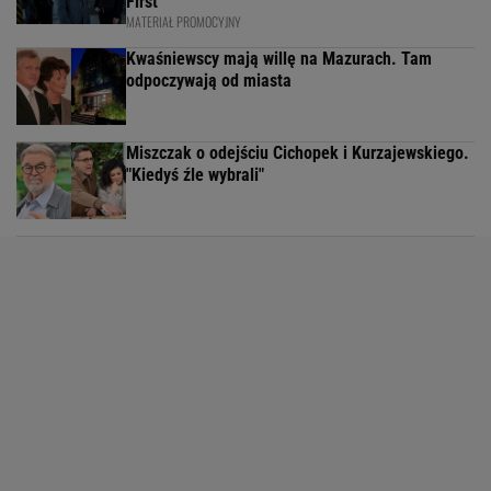
First
MATERIAŁ PROMOCYJNY
Kwaśniewscy mają willę na Mazurach. Tam
odpoczywają od miasta
Miszczak o odejściu Cichopek i Kurzajewskiego.
"Kiedyś źle wybrali"