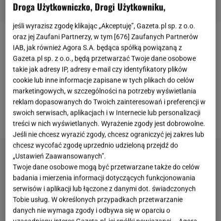
Droga Użytkowniczko, Drogi Użytkowniku,
jeśli wyrazisz zgodę klikając „Akceptuję”, Gazeta.pl sp. z o.o.
oraz jej Zaufani Partnerzy, w tym [
676
] Zaufanych Partnerów
Ewa Farna
jest piosenkarką popularną nie tylko w
IAB, jak również Agora S.A. będąca spółką powiązaną z
Polsce, ale też i w Czechach. Wokalistka pochodzi z
Gazeta.pl sp. z o.o., będą przetwarzać Twoje dane osobowe
takie jak adresy IP, adresy e-mail czy identyfikatory plików
polskiej rodziny mieszkającej na Zaolziu. W domu
cookie lub inne informacje zapisane w tych plikach do celów
rodzinnym mówiła gwarą cieszyńską, śpiewa w
marketingowych, w szczególności na potrzeby wyświetlania
dwóch
językach
, a nawet i
trzech
-
cover "I will
reklam dopasowanych do Twoich zainteresowań i preferencji w
swoich serwisach, aplikacjach i w Internecie lub personalizacji
always love you" wyszedł jej znakomicie
!
treści w nich wyświetlanych. Wyrażenie zgody jest dobrowolne.
Jeśli nie chcesz wyrazić zgody, chcesz ograniczyć jej zakres lub
chcesz wycofać zgodę uprzednio udzieloną przejdź do
„Ustawień Zaawansowanych”.
Twoje dane osobowe mogą być przetwarzane także do celów
badania i mierzenia informacji dotyczących funkcjonowania
serwisów i aplikacji lub łączone z danymi dot. świadczonych
Tobie usług. W określonych przypadkach przetwarzanie
danych nie wymaga zgody i odbywa się w oparciu o