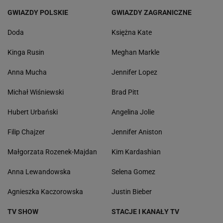
GWIAZDY POLSKIE
GWIAZDY ZAGRANICZNE
Doda
Księżna Kate
Kinga Rusin
Meghan Markle
Anna Mucha
Jennifer Lopez
Michał Wiśniewski
Brad Pitt
Hubert Urbański
Angelina Jolie
Filip Chajzer
Jennifer Aniston
Małgorzata Rozenek-Majdan
Kim Kardashian
Anna Lewandowska
Selena Gomez
Agnieszka Kaczorowska
Justin Bieber
TV SHOW
STACJE I KANAŁY TV