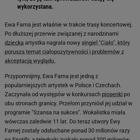
wykorzystana.
Ewa Farna jest właśnie w trakcie trasy koncertowej.
Po dłuższej przerwie związanej z narodzinami
dziecka
artystka nagrała nowy
singiel "Ciało", który
porusza temat ciałopozytywności i problemów z
akceptacją wyglądu.
Przypomnijmy, Ewa Farna jest jedną z
popularniejszych artystek w Polsce i Czechach.
Zaczynała od występów w konkursach
piosenki
po
obu stronach granicy. Przełom przyniósł jej udział w
programie "Szansa na sukces". Wokalistka miała
wówczas zaledwie 11 lat. Do teraz utwory Ewy
Farnej zostały odsłuchane ponad 30 milionów razy
na Spotify, a teledyski zyskały ponad 300 milionów