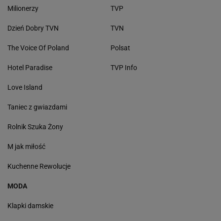
Milionerzy
TVP
Dzień Dobry TVN
TVN
The Voice Of Poland
Polsat
Hotel Paradise
TVP Info
Love Island
Taniec z gwiazdami
Rolnik Szuka Żony
M jak miłość
Kuchenne Rewolucje
MODA
Klapki damskie