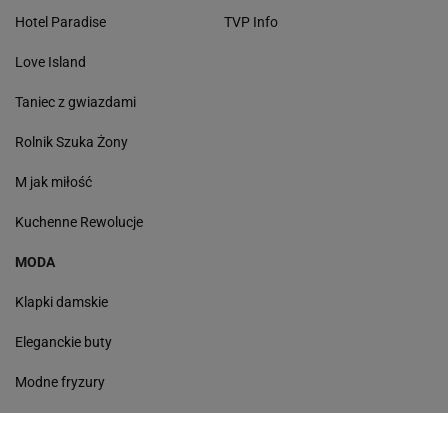
Hotel Paradise
TVP Info
Love Island
Taniec z gwiazdami
Rolnik Szuka Żony
M jak miłość
Kuchenne Rewolucje
MODA
Klapki damskie
Eleganckie buty
Modne fryzury
Sneakersy