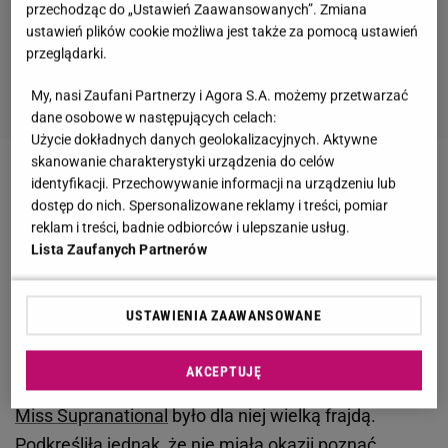
przechodząc do „Ustawień Zaawansowanych”. Zmiana
ustawień plików cookie możliwa jest także za pomocą ustawień
przeglądarki.
My, nasi Zaufani Partnerzy i Agora S.A. możemy przetwarzać
dane osobowe w następujących celach:
Użycie dokładnych danych geolokalizacyjnych. Aktywne
skanowanie charakterystyki urządzenia do celów
Zobacz wideo
Daria Marx o rywalizacji ze
identyfikacji. Przechowywanie informacji na urządzeniu lub
dostęp do nich. Spersonalizowane reklamy i treści, pomiar
Steczkowską. Wspomina o sprawiedliwości
reklam i treści, badnie odbiorców i ulepszanie usług.
Lista Zaufanych Partnerów
Daria Marx spełniała się w roli jurorki na
konkursach piękności. "Było mi bardzo trudno
USTAWIENIA ZAAWANSOWANE
wybrać zwyciężczynię"
AKCEPTUJĘ
Daria Marx przyznała, że bycie jurorką w konkursie
Miss Supranational
było dla niej wielką frajdą.
Podkreśliła jednak, że nie miała okazji poznać