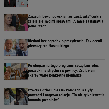
Zarzucili Lewandowskiej, że "zostawiła" córki i
zajęła się swoimi sprawami. A mnie zastanawia
jedna rzecz
Biedroń bez ogródek o prezydencie. Tak ocenił
pierwszy rok Nawrockiego
Po obejrzeniu tego programu zaczęłam robić
porządki na strychu i w piwnicy. Znalazłam
skarby warte konkretne pieniądze
Czwórka dzieci, pies na kolanach, a Hyży
prowadzi i nagrywa relację. "To nie tylko kwestia
łamania przepisów"