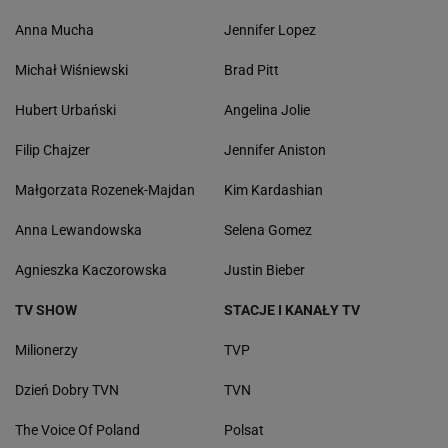
Anna Mucha
Jennifer Lopez
Michał Wiśniewski
Brad Pitt
Hubert Urbański
Angelina Jolie
Filip Chajzer
Jennifer Aniston
Małgorzata Rozenek-Majdan
Kim Kardashian
Anna Lewandowska
Selena Gomez
Agnieszka Kaczorowska
Justin Bieber
TV SHOW
STACJE I KANAŁY TV
Milionerzy
TVP
Dzień Dobry TVN
TVN
The Voice Of Poland
Polsat