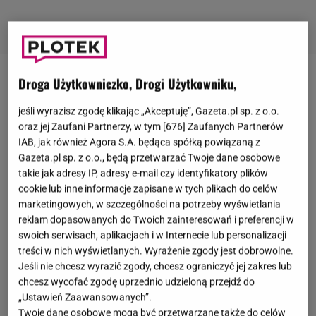
Droga Użytkowniczko, Drogi Użytkowniku,
Daria Marx
to utalentowana wokalistka i
songwriterka, która kilka lat temu z hitem "Paranoia"
jeśli wyrazisz zgodę klikając „Akceptuję”, Gazeta.pl sp. z o.o.
otarła się o reprezentowanie Polski na Konkursie
oraz jej Zaufani Partnerzy, w tym [
676
] Zaufanych Partnerów
IAB, jak również Agora S.A. będąca spółką powiązaną z
Piosenki
Eurowizji
. Marx właśnie powraca na rynek
Gazeta.pl sp. z o.o., będą przetwarzać Twoje dane osobowe
muzyczny z singlem "
Top
Girl". Okazuje się, że
takie jak adresy IP, adresy e-mail czy identyfikatory plików
gwiazda swego czasu była też jurorką w konkursie
cookie lub inne informacje zapisane w tych plikach do celów
marketingowych, w szczególności na potrzeby wyświetlania
piękności.
W rozmowie z Plotkiem ujawniła, jak
reklam dopasowanych do Twoich zainteresowań i preferencji w
wyglądało to od kulis. Były na nią jakieś naciski?
swoich serwisach, aplikacjach i w Internecie lub personalizacji
treści w nich wyświetlanych. Wyrażenie zgody jest dobrowolne.
Jeśli nie chcesz wyrazić zgody, chcesz ograniczyć jej zakres lub
chcesz wycofać zgodę uprzednio udzieloną przejdź do
„Ustawień Zaawansowanych”.
Twoje dane osobowe mogą być przetwarzane także do celów