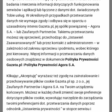
badania i mierzenia informacji dotyczących funkcjonowania
serwisów i aplikacji lub łączone z danymi dot. świadczonych
Tobie usług. W określonych przypadkach przetwarzanie
danych nie wymaga zgody i odbywa się w oparciu o
uzasadniony interes Gazeta.pl, jej spółki powiązanej – Agora
S.A. – lub Zaufanych Partnerów. Takiemu przetwarzaniu
możesz się sprzeciwić, przechodząc do „Ustawień
Zaawansowanych” lub przez kontakt z administratorem – w
zależności od zakresu sprzeciwu i podmiotu, wobec którego
jest kierowany. Więcej informacji o przetwarzaniu danych
osobowych znajdziesz w dokumencie
Polityka Prywatności
Gazeta.pl
i
Polityka Prywatności Agora S.A.
Klikając „Akceptuję” wyrażasz też zgodę na zainstalowanie i
przechowywanie plików cookie Gazeta.pl sp. z o.o., jej
Zaufanych Partnerów i Agora S.A. na Twoim urządzeniu
końcowym. Możesz w każdej chwili zmienić swoje preferencje
dotyczące plików cookie, wywołując narzędzie do zarządzania
twoimi preferencjami dot. przetwarzania danych poprzez
odnośnik „Ustawienia prywatności ” w stopce serwisu i