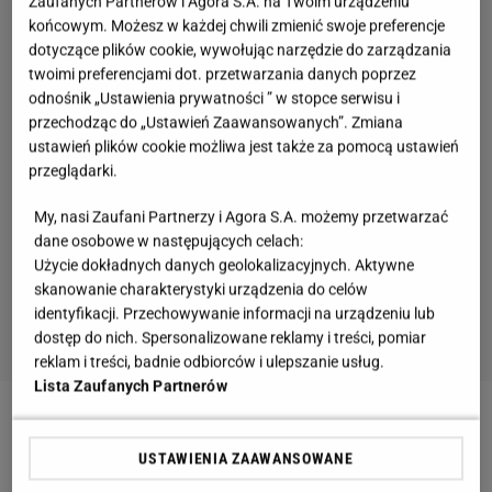
Zaufanych Partnerów i Agora S.A. na Twoim urządzeniu
końcowym. Możesz w każdej chwili zmienić swoje preferencje
dotyczące plików cookie, wywołując narzędzie do zarządzania
twoimi preferencjami dot. przetwarzania danych poprzez
odnośnik „Ustawienia prywatności ” w stopce serwisu i
przechodząc do „Ustawień Zaawansowanych”. Zmiana
ustawień plików cookie możliwa jest także za pomocą ustawień
przeglądarki.
My, nasi Zaufani Partnerzy i Agora S.A. możemy przetwarzać
dane osobowe w następujących celach:
Użycie dokładnych danych geolokalizacyjnych. Aktywne
skanowanie charakterystyki urządzenia do celów
identyfikacji. Przechowywanie informacji na urządzeniu lub
dostęp do nich. Spersonalizowane reklamy i treści, pomiar
reklam i treści, badnie odbiorców i ulepszanie usług.
Lista Zaufanych Partnerów
Zobacz wideo
Jak wygląda emerytura Majdana?
USTAWIENIA ZAAWANSOWANE
"Znalazłem sobie pracę w mediach"