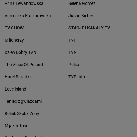
Anna Lewandowska
Selena Gomez
Agnieszka Kaczorowska
Justin Bieber
TV SHOW
STACJE I KANAŁY TV
Milionerzy
TVP
Dzień Dobry TVN
TVN
The Voice Of Poland
Polsat
Hotel Paradise
TVP Info
Love Island
Taniec z gwiazdami
Rolnik Szuka Żony
M jak miłość