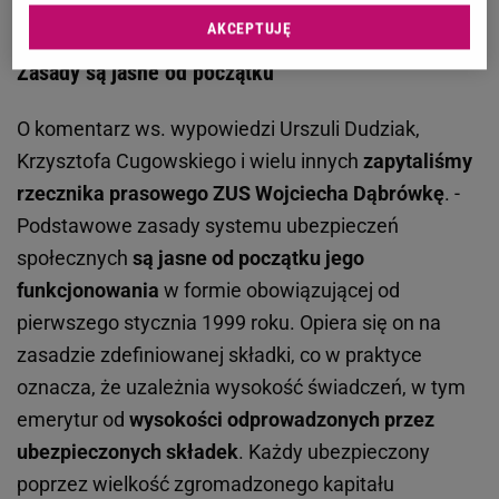
AKCEPTUJĘ
Emerytury gwiazd. ZUS szczerze odpowiada:
Zasady są jasne od początku
O komentarz ws. wypowiedzi Urszuli Dudziak,
Krzysztofa Cugowskiego i wielu innych
zapytaliśmy
rzecznika prasowego ZUS Wojciecha Dąbrówkę
. -
Podstawowe zasady systemu ubezpieczeń
społecznych
są jasne od początku jego
funkcjonowania
w formie obowiązującej od
pierwszego stycznia 1999 roku. Opiera się on na
zasadzie zdefiniowanej składki, co w praktyce
oznacza, że uzależnia wysokość świadczeń, w tym
emerytur od
wysokości odprowadzonych przez
ubezpieczonych składek
. Każdy ubezpieczony
poprzez wielkość zgromadzonego kapitału