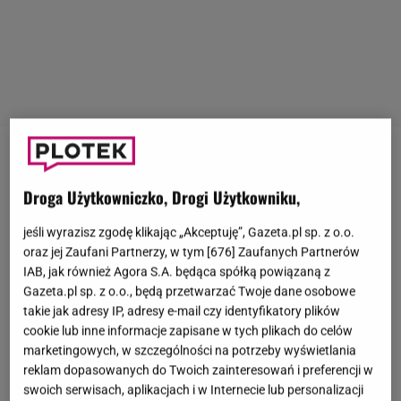
Emerytury polskich gwiazd
to temat, który nie
schodzi z nagłówków za sprawą wypowiedzi
Droga Użytkowniczko, Drogi Użytkowniku,
kolejnych artystów. Na początku lutego o wysokości
jeśli wyrazisz zgodę klikając „Akceptuję”, Gazeta.pl sp. z o.o.
swoich świadczeń opowiadała w rozmowie z
oraz jej Zaufani Partnerzy, w tym [
676
] Zaufanych Partnerów
Jastrząb Post
Urszula Dudziak
.
Według piosenkarki
IAB, jak również Agora S.A. będąca spółką powiązaną z
Gazeta.pl sp. z o.o., będą przetwarzać Twoje dane osobowe
artyści są "po macoszemu traktowani przez rząd"
i
takie jak adresy IP, adresy e-mail czy identyfikatory plików
gdyby mieli żyć tylko z emerytury "nie daliby rady". -
cookie lub inne informacje zapisane w tych plikach do celów
Jestem niezadowolona i uważam, że
powinniśmy
marketingowych, w szczególności na potrzeby wyświetlania
reklam dopasowanych do Twoich zainteresowań i preferencji w
mieć o wiele większą emeryturę
- stwierdziła
swoich serwisach, aplikacjach i w Internecie lub personalizacji
Dudziak. Podobne słowa padły niegdyś z ust