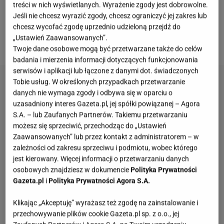
treści w nich wyświetlanych. Wyrażenie zgody jest dobrowolne.
Krzysztofa Cugowskiego
, który
wyjawił, że "będzie
Jeśli nie chcesz wyrazić zgody, chcesz ograniczyć jej zakres lub
chcesz wycofać zgodę uprzednio udzieloną przejdź do
musiał śpiewać do śmierci"
, gdyż otrzymuje
tak
„Ustawień Zaawansowanych”.
niskie świadczenia
. Artyści słusznie narzekają?
Twoje dane osobowe mogą być przetwarzane także do celów
badania i mierzenia informacji dotyczących funkcjonowania
serwisów i aplikacji lub łączone z danymi dot. świadczonych
Tobie usług. W określonych przypadkach przetwarzanie
danych nie wymaga zgody i odbywa się w oparciu o
uzasadniony interes Gazeta.pl, jej spółki powiązanej – Agora
S.A. – lub Zaufanych Partnerów. Takiemu przetwarzaniu
możesz się sprzeciwić, przechodząc do „Ustawień
Zaawansowanych” lub przez kontakt z administratorem – w
zależności od zakresu sprzeciwu i podmiotu, wobec którego
jest kierowany. Więcej informacji o przetwarzaniu danych
osobowych znajdziesz w dokumencie
Polityka Prywatności
Gazeta.pl
i
Polityka Prywatności Agora S.A.
Klikając „Akceptuję” wyrażasz też zgodę na zainstalowanie i
przechowywanie plików cookie Gazeta.pl sp. z o.o., jej