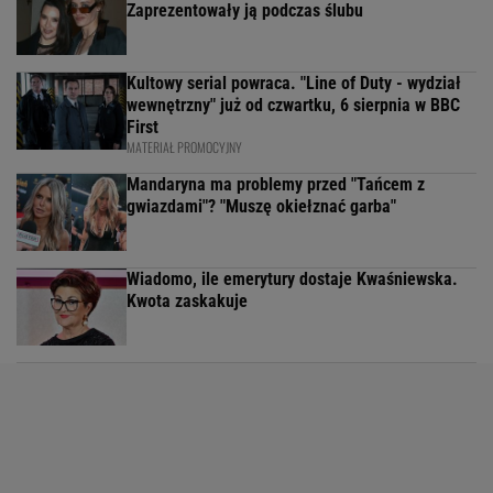
Zaprezentowały ją podczas ślubu
Kultowy serial powraca. "Line of Duty - wydział
wewnętrzny" już od czwartku, 6 sierpnia w BBC
First
MATERIAŁ PROMOCYJNY
Mandaryna ma problemy przed "Tańcem z
gwiazdami"? "Muszę okiełznać garba"
Wiadomo, ile emerytury dostaje Kwaśniewska.
Kwota zaskakuje