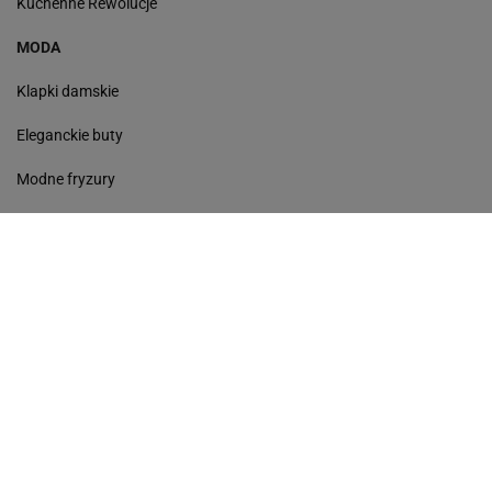
Kuchenne Rewolucje
MODA
Klapki damskie
Eleganckie buty
Modne fryzury
Sneakersy
Monde torebki
Ażurowe klapki
Kurtka z wełny
Czółenka
Sukienki wyprzedaż
Skórzane klapki