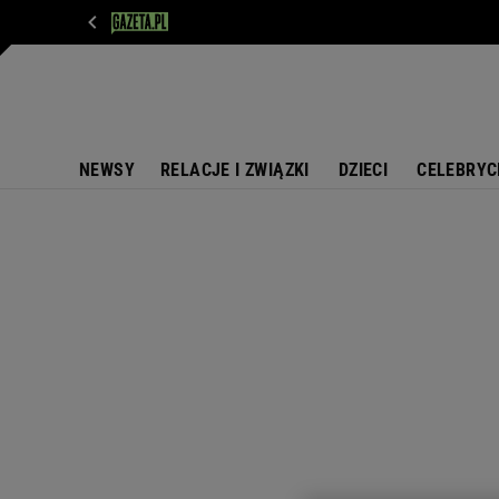
WIADOMOŚCI
NEXT
SPORT
PLOTEK
D
NEWSY
RELACJE I ZWIĄZKI
DZIECI
CELEBRYC