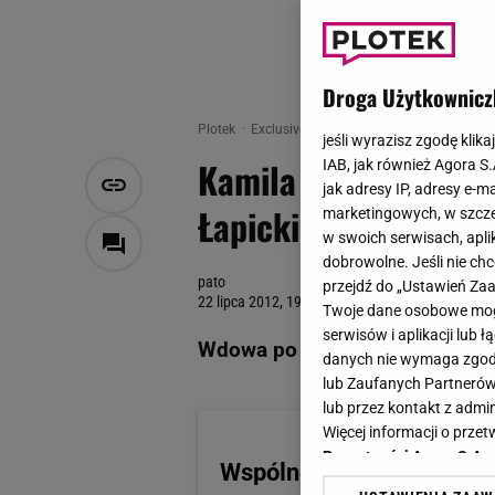
Droga Użytkownicz
Plotek
Exclusive
Kamila Łapicka NA CMENTARZ
jeśli wyrazisz zgodę klika
Kamila Łapicka NA 
IAB, jak również Agora S
jak adresy IP, adresy e-m
Łapickiego! Przygoto
marketingowych, w szcze
w swoich serwisach, aplik
dobrowolne. Jeśli nie ch
pato
przejdź do „Ustawień Z
22 lipca 2012, 19:12
Twoje dane osobowe mogą
serwisów i aplikacji lub
Wdowa po aktorze wybrała się 
danych nie wymaga zgody 
lub Zaufanych Partnerów
lub przez kontakt z admi
Więcej informacji o prz
Prywatności Agora S.A.
Wspólne wyjście