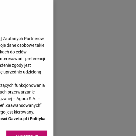
6
] Zaufanych Partnerów
woje dane osobowe takie
likach do celów
teresowań i preferencji
ażenie zgody jest
dę uprzednio udzieloną
yczących funkcjonowania
kach przetwarzanie
ązanej – Agora S.A. –
awień Zaawansowanych”
go jest kierowany.
ości Gazeta.pl
i
Polityka