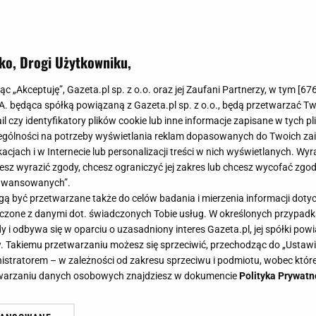
ko, Drogi Użytkowniku,
U z córką Andrzeja Łapickiego! Przygotowują się do pogrzebu
jąc „Akceptuję”, Gazeta.pl sp. z o.o. oraz jej Zaufani Partnerzy, w tym [
67
CMENTARZU z córką Andrzeja
.A. będąca spółką powiązaną z Gazeta.pl sp. z o.o., będą przetwarzać T
ail czy identyfikatory plików cookie lub inne informacje zapisane w tych p
wują się do pogrzebu
gólności na potrzeby wyświetlania reklam dopasowanych do Twoich zain
acjach i w Internecie lub personalizacji treści w nich wyświetlanych. Wyr
cesz wyrazić zgody, chcesz ograniczyć jej zakres lub chcesz wycofać zgo
aawansowanych”.
 być przetwarzane także do celów badania i mierzenia informacji dot
 łączone z danymi dot. świadczonych Tobie usług. W określonych przypad
z jego córką na Powązki.
i odbywa się w oparciu o uzasadniony interes Gazeta.pl, jej spółki powi
. Takiemu przetwarzaniu możesz się sprzeciwić, przechodząc do „Ust
nistratorem – w zależności od zakresu sprzeciwu i podmiotu, wobec które
etwarzaniu danych osobowych znajdziesz w dokumencie
Polityka Prywatn