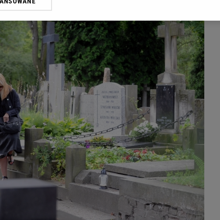
WANSOWANE
żasz też zgodę na zainstalowanie i przechowywanie plików cookie Gazeta.p
gora S.A. na Twoim urządzeniu końcowym. Możesz w każdej chwili zmien
 wywołując narzędzie do zarządzania twoimi preferencjami dot. przetw
ywatności ” w stopce serwisu i przechodząc do „Ustawień Zaawansowan
st także za pomocą ustawień przeglądarki.
rzy i Agora S.A. możemy przetwarzać dane osobowe w następujących cel
 geolokalizacyjnych. Aktywne skanowanie charakterystyki urządzenia do
 na urządzeniu lub dostęp do nich. Spersonalizowane reklamy i treści, p
zanie usług.
Lista Zaufanych Partnerów