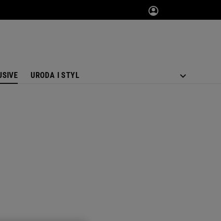
USIVE
URODA I STYL