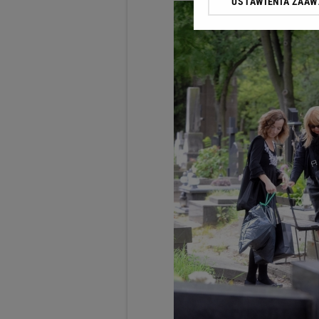
USTAWIENIA ZAA
Klikając „Akceptuję” wyra
Zaufanych Partnerów i A
dotyczące plików cookie,
odnośnik „Ustawienia pr
plików cookie możliwa je
My, nasi Zaufani Partne
Użycie dokładnych danych
Przechowywanie informacji
badnie odbiorców i uleps