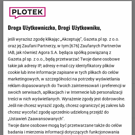
Droga Użytkowniczko, Drogi Użytkowniku,
jeśli wyrazisz zgodę klikając „Akceptuję”, Gazeta.pl sp. z o.o.
MANGO
oraz jej Zaufani Partnerzy, w tym [
676
] Zaufanych Partnerów
IAB, jak również Agora S.A. będąca spółką powiązaną z
Koszule z wiązaniem zmienią zwykłą stylizację
Gazeta.pl sp. z o.o., będą przetwarzać Twoje dane osobowe
w modowy HIT. Zobacz co znajdziesz w Mango,
takie jak adresy IP, adresy e-mail czy identyfikatory plików
Reserved i Answear
cookie lub inne informacje zapisane w tych plikach do celów
17 MARCA 2026, 07:01
Natalia Szyperek,
marketingowych, w szczególności na potrzeby wyświetlania
reklam dopasowanych do Twoich zainteresowań i preferencji w
Pastelowe sukienki wracają na wiosnę. Modele
swoich serwisach, aplikacjach i w Internecie lub personalizacji
z Sinsay, Mango i Zary wyglądają jak z
treści w nich wyświetlanych. Wyrażenie zgody jest dobrowolne.
paryskiej ulicy
Jeśli nie chcesz wyrazić zgody, chcesz ograniczyć jej zakres lub
10 MARCA 2026, 21:17
Natalia Szyperek,
chcesz wycofać zgodę uprzednio udzieloną przejdź do
„Ustawień Zaawansowanych”.
Bluzki z Reserved i Mango wyglądają
Twoje dane osobowe mogą być przetwarzane także do celów
luksusowo, a kosztują mniej, niż myślisz. W
badania i mierzenia informacji dotyczących funkcjonowania