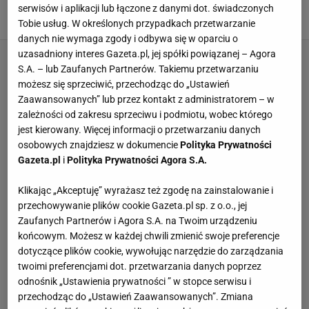
Sinsay też perełki
serwisów i aplikacji lub łączone z danymi dot. świadczonych
2 MARCA 2026, 21:17
Natalia Szyperek,
Tobie usług. W określonych przypadkach przetwarzanie
danych nie wymaga zgody i odbywa się w oparciu o
uzasadniony interes Gazeta.pl, jej spółki powiązanej – Agora
S.A. – lub Zaufanych Partnerów. Takiemu przetwarzaniu
możesz się sprzeciwić, przechodząc do „Ustawień
Zaawansowanych” lub przez kontakt z administratorem – w
zależności od zakresu sprzeciwu i podmiotu, wobec którego
jest kierowany. Więcej informacji o przetwarzaniu danych
osobowych znajdziesz w dokumencie
Polityka Prywatności
Gazeta.pl
i
Polityka Prywatności Agora S.A.
Klikając „Akceptuję” wyrażasz też zgodę na zainstalowanie i
przechowywanie plików cookie Gazeta.pl sp. z o.o., jej
Zaufanych Partnerów i Agora S.A. na Twoim urządzeniu
końcowym. Możesz w każdej chwili zmienić swoje preferencje
dotyczące plików cookie, wywołując narzędzie do zarządzania
twoimi preferencjami dot. przetwarzania danych poprzez
odnośnik „Ustawienia prywatności ” w stopce serwisu i
przechodząc do „Ustawień Zaawansowanych”. Zmiana