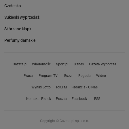
Czółenka
Sukienki wyprzedaż
Skórzane klapki
Perfumy damskie
Gazeta.pl
Wiadomości
Sport.pl
Biznes
Gazeta Wyborcza
Praca
Program TV
Buzz
Pogoda
Wideo
Wyniki Lotto
Tok.FM
Redakcja - O Nas
Kontakt - Plotek
Poczta
Facebook
RSS
Copyright © Gazeta.pl sp. z o.o.