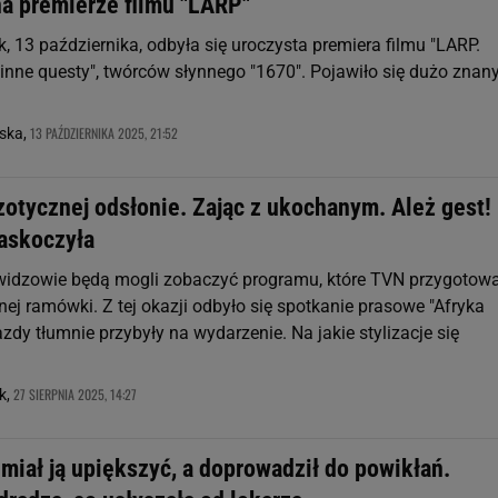
a premierze filmu "LARP"
, 13 października, odbyła się uroczysta premiera filmu "LARP.
 i inne questy", twórców słynnego "1670". Pojawiło się dużo znan
13 PAŹDZIERNIKA 2025, 21:52
ska,
zotycznej odsłonie. Zając z ukochanym. Ależ gest!
askoczyła
widzowie będą mogli zobaczyć programu, które TVN przygotow
ej ramówki. Z tej okazji odbyło się spotkanie prasowe "Afryka
zdy tłumnie przybyły na wydarzenie. Na jakie stylizacje się
27 SIERPNIA 2025, 14:27
k,
miał ją upiększyć, a doprowadził do powikłań.