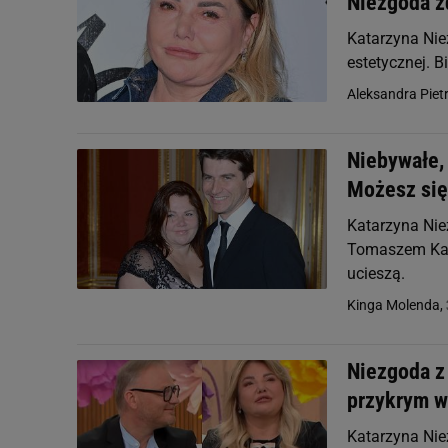
Niezgoda zd
Katarzyna Nie
estetycznej. 
Aleksandra Piet
Niebywałe,
Możesz się
Katarzyna Nie
Tomaszem Kamm
ucieszą.
Kinga Molenda,
Niezgoda z
przykrym 
Katarzyna Ni