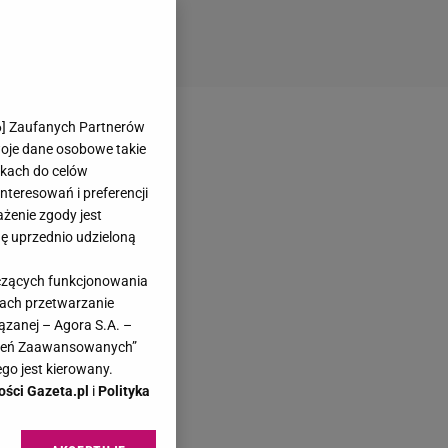
6
] Zaufanych Partnerów
woje dane osobowe takie
likach do celów
teresowań i preferencji
ażenie zgody jest
dę uprzednio udzieloną
yczących funkcjonowania
kach przetwarzanie
ązanej – Agora S.A. –
awień Zaawansowanych”
go jest kierowany.
ości Gazeta.pl
i
Polityka