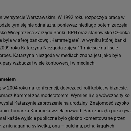
niwersytecie Warszawskim. W 1992 roku rozpoczęła pracę w
odzie tym się nie odnalazła, ponieważ niedługo potem zaczęła
sko Wiceprezesa Zarządu Banku BPH oraz stanowisko Członka
 była w aferę bankową „Kammelgate”, w wyniku której banki
 2009 roku Katarzyna Niezgoda zajęła 11 miejsce na liście
orbes. Katarzyna Niezgoda w mediach znana jest jako była
 pary wzbudzał wiele kontrowersji w mediach.
ammelem
 2004 roku na konferencji, dotyczącej roli kobiet w biznesie.
ą Tomasz Kammel zaś moderatorem. Wymienili się wówczas tylko
ysłał Katarzynie zaproszenie na urodziny. Znajomość szybko
oznaniu Tomasza Kammela wzięła rozwód. Para zaczęła pokazyw
iemal każde wyjście publiczne było głośno komentowane przez
, z nienaganną sylwetką, ona – pulchna, pełna krągłych