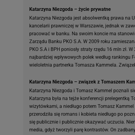
Katarzyna Niezgoda – życie prywatne
Katarzyna Niezgoda jest absolwentką prawa na U
kancelarii prawniczej w Warszawie, jednak w zaw
pracować w banku. Na swoim koncie ma stanowi
Zarządu Banku PKO S.A. W 2009 roku zamieszana
PKO S.A i BPH poniosły straty rzędu 16 mln zł. W
najbardziej wpływowych polek według rankingu F
wieloletnia partnerka Tomasza Kammela. Związek
Katarzyna Niezgoda – związek z Tomaszem K
Katarzyna Niezgoda i Tomasz Kammel poznali się w
Katarzyna była na tejże konferencji prelegentk
wizytówkami, a niedługo potem Tomasz Kammel w
przerodziła się romans i kobieta niedługo po p
się publicznie i publicznie okazywać uczucia. N
media, gdyż tworzyli parę kontrastów. On zadbany