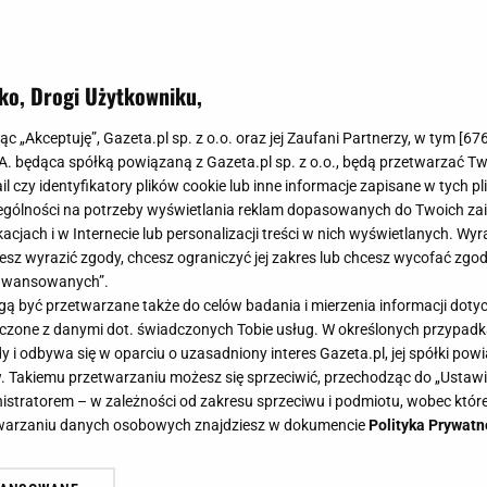
ko, Drogi Użytkowniku,
jąc „Akceptuję”, Gazeta.pl sp. z o.o. oraz jej Zaufani Partnerzy, w tym [
67
.A. będąca spółką powiązaną z Gazeta.pl sp. z o.o., będą przetwarzać T
ail czy identyfikatory plików cookie lub inne informacje zapisane w tych p
gólności na potrzeby wyświetlania reklam dopasowanych do Twoich zain
acjach i w Internecie lub personalizacji treści w nich wyświetlanych. Wyr
cesz wyrazić zgody, chcesz ograniczyć jej zakres lub chcesz wycofać zgo
aawansowanych”.
 być przetwarzane także do celów badania i mierzenia informacji dot
 łączone z danymi dot. świadczonych Tobie usług. W określonych przypad
i odbywa się w oparciu o uzasadniony interes Gazeta.pl, jej spółki powi
. Takiemu przetwarzaniu możesz się sprzeciwić, przechodząc do „Ust
nistratorem – w zależności od zakresu sprzeciwu i podmiotu, wobec które
etwarzaniu danych osobowych znajdziesz w dokumencie
Polityka Prywatn