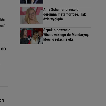
Amy Schumer przeszła
ogromną metamorfozę. Tak
dziś wygląda
akło
ej?
Szpak o powrocie
Wiśniewskiego do Mandaryny.
Mówi o relacji z eks
 co
a
ch