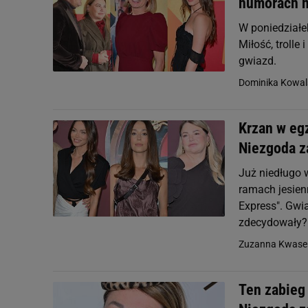
humorach n
W poniedziałek
Miłość, trolle
gwiazd.
Dominika Kowal
Krzan w eg
Niezgoda z
Już niedługo 
ramach jesienn
Express". Gwia
zdecydowały?
Zuzanna Kwase
Ten zabieg 