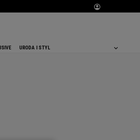
USIVE
URODA I STYL