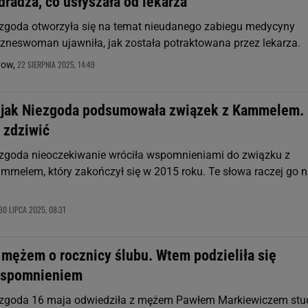
radza, co usłyszała od lekarza
zgoda otworzyła się na temat nieudanego zabiegu medycyny
Bizneswoman ujawniła, jak została potraktowana przez lekarza.
22 SIERPNIA 2025, 14:49
row,
 jak Niezgoda podsumowała związek z Kammelem.
 zdziwić
zgoda nieoczekiwanie wróciła wspomnieniami do związku z
elem, który zakończył się w 2015 roku. Te słowa raczej go n
30 LIPCA 2025, 08:31
 mężem o rocznicy ślubu. Wtem podzieliła się
wspomnieniem
ezgoda 16 maja odwiedziła z mężem Pawłem Markiewiczem stu