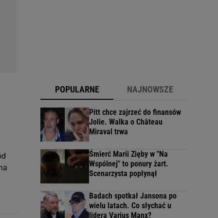
POPULARNE
NAJNOWSZE
Pitt chce zajrzeć do finansów
Jolie. Walka o Château
Miraval trwa
Śmierć Marii Zięby w "Na
ód
Wspólnej" to ponury żart.
yna
Scenarzysta popłynął
Badach spotkał Jansona po
wielu latach. Co słychać u
lidera Varius Manx?