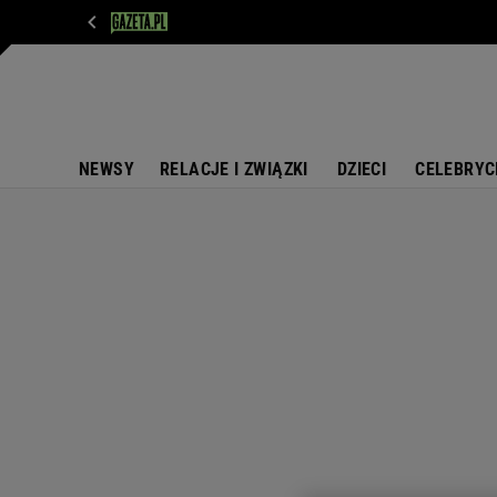
WIADOMOŚCI
NEXT
SPORT
PLOTEK
D
NEWSY
RELACJE I ZWIĄZKI
DZIECI
CELEBRYC