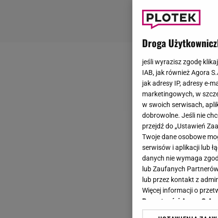
Droga Użytkownicz
jeśli wyrazisz zgodę klika
IAB, jak również Agora S
jak adresy IP, adresy e-m
marketingowych, w szcze
w swoich serwisach, aplik
dobrowolne. Jeśli nie ch
przejdź do „Ustawień Z
Twoje dane osobowe mogą
serwisów i aplikacji lub
danych nie wymaga zgody 
lub Zaufanych Partnerów
lub przez kontakt z admi
Więcej informacji o prz
Prywatności Agora S.A.