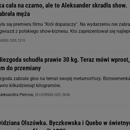
 cała na czarno, ale to Aleksander skradła show.
abrała męża
ła się premiera filmu "Król dopalaczy". Na wydarzeniu nie zabr
gwiazd z polskiego show-biznesu. Kto zaprezentował się najlepi
 MARCA 2026, 22:15
Niezgoda schudła prawie 30 kg. Teraz mówi wprost,
em do przemiany
zgoda zabrała głos na temat swojej metamorfozy. Biznesmenk
wno kilkadziesiąt kilogramów.
28 LISTOPADA 2025, 06:00
leksandra Pietrow,
idziana Olszówka. Byczkowska i Quebo w świetny