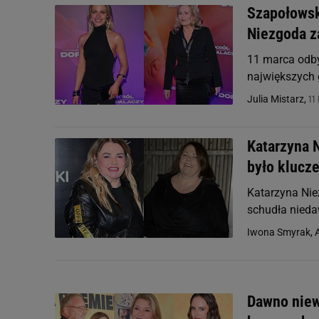
Szapołowska
Niezgoda z
11 marca odby
największych 
11
Julia Mistarz,
Katarzyna 
było klucz
Katarzyna Nie
schudła nieda
Iwona Smyrak, A
Dawno niew