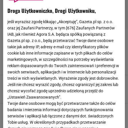
Droga Użytkowniczko, Drogi Użytkowniku,
jeśli wyrazisz zgodę klikając „Akceptuję”, Gazeta.pl sp. z o.o.
oraz jej Zaufani Partnerzy, w tym [
676
] Zaufanych Partnerów
IAB, jak również Agora S.A. będąca spółką powiązaną z
JUSTYNA MAJKOWSKA
Gazeta.pl sp. z o.o., będą przetwarzać Twoje dane osobowe
takie jak adresy IP, adresy e-mail czy identyfikatory plików
Majkowska odeszła z Ich Troje. Dopiero po
cookie lub inne informacje zapisane w tych plikach do celów
latach zdradziła się, co się stało
marketingowych, w szczególności na potrzeby wyświetlania
reklam dopasowanych do Twoich zainteresowań i preferencji w
19 LIPCA 2026, 14:00
Anna Goworek,
swoich serwisach, aplikacjach i w Internecie lub personalizacji
treści w nich wyświetlanych. Wyrażenie zgody jest dobrowolne.
Dopiero po latach wyznała, dlaczego odeszła z
Jeśli nie chcesz wyrazić zgody, chcesz ograniczyć jej zakres lub
Ich Troje. Tak dziś wygląda Justyna Majkowska
chcesz wycofać zgodę uprzednio udzieloną przejdź do
16 KWIETNIA 2026, 09:57
Anna Goworek,
„Ustawień Zaawansowanych”.
Twoje dane osobowe mogą być przetwarzane także do celów
W salonie Justyny Majkowskiej aż chce się
badania i mierzenia informacji dotyczących funkcjonowania
odpocząć. Tylko spójrzcie na ten kominek
serwisów i aplikacji lub łączone z danymi dot. świadczonych
Tobie usług. W określonych przypadkach przetwarzanie
5 STYCZNIA 2026, 13:46
Magdalena Mućka,