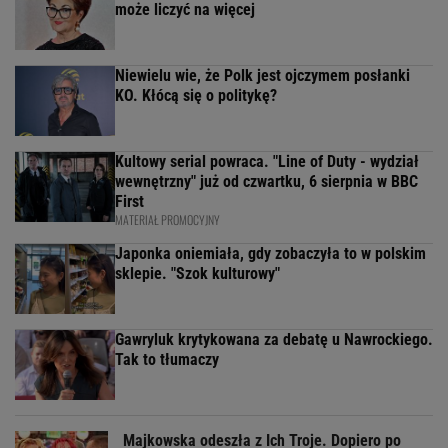
może liczyć na więcej
Niewielu wie, że Polk jest ojczymem posłanki
KO. Kłócą się o politykę?
Kultowy serial powraca. "Line of Duty - wydział
wewnętrzny" już od czwartku, 6 sierpnia w BBC
First
MATERIAŁ PROMOCYJNY
Japonka oniemiała, gdy zobaczyła to w polskim
sklepie. "Szok kulturowy"
Gawryluk krytykowana za debatę u Nawrockiego.
Tak to tłumaczy
Majkowska odeszła z Ich Troje. Dopiero po