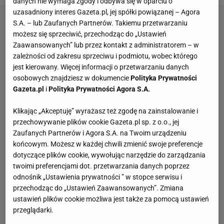
danych nie wymaga zgody i odbywa się w oparciu o
uzasadniony interes Gazeta.pl, jej spółki powiązanej – Agora
S.A. – lub Zaufanych Partnerów. Takiemu przetwarzaniu
możesz się sprzeciwić, przechodząc do „Ustawień
Zaawansowanych” lub przez kontakt z administratorem – w
zależności od zakresu sprzeciwu i podmiotu, wobec którego
jest kierowany. Więcej informacji o przetwarzaniu danych
osobowych znajdziesz w dokumencie
Polityka Prywatności
Gazeta.pl
i
Polityka Prywatności Agora S.A.
Klikając „Akceptuję” wyrażasz też zgodę na zainstalowanie i
przechowywanie plików cookie Gazeta.pl sp. z o.o., jej
Zaufanych Partnerów i Agora S.A. na Twoim urządzeniu
końcowym. Możesz w każdej chwili zmienić swoje preferencje
dotyczące plików cookie, wywołując narzędzie do zarządzania
twoimi preferencjami dot. przetwarzania danych poprzez
odnośnik „Ustawienia prywatności ” w stopce serwisu i
przechodząc do „Ustawień Zaawansowanych”. Zmiana
ustawień plików cookie możliwa jest także za pomocą ustawień
przeglądarki.