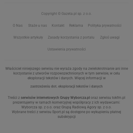
Copyright © Gazeta.pl sp. z o.o.
O Nas
Staże u nas
Kontakt
Reklama
Polityka prywatności
Wszystkie artykuły
Zasady korzystania z portalu
Zgłoś uwagi
Ustawienia prywatności
Właściciel niniejszego serwisu nie wyraża zgody na zwielokrotnianie ani inne
korzystanie z utworów rozpowszechnionych w tym serwisie, w celu
eksploracji tekstów i danych. Więcej informacji w
zastrzeżeniu dot. eksploracji tekstów i danych
Treści z
serwisów internetowych Grupy Wyborcza.pl
oraz serwisu tokfm.pl
prezentujemy w ramach komercyjnej współpracy z ich wydawcami:
Wyborcza sp. z o.o. oraz Grupą Radiową Agory sp. z o.o.
Wybrane treści z serwisu Sport.pl są dostępne po wykupieniu płatnej
subskrypcji