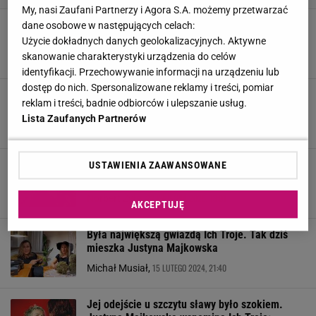
My, nasi Zaufani Partnerzy i Agora S.A. możemy przetwarzać
Justyny Majkowskiej zabrakło na 30-leciu Ich
dane osobowe w następujących celach:
Troje. Tak odniosła się do sprawy
Użycie dokładnych danych geolokalizacyjnych. Aktywne
skanowanie charakterystyki urządzenia do celów
10 LIPCA 2025, 18:53
Zuzanna Kwasek,
identyfikacji. Przechowywanie informacji na urządzeniu lub
dostęp do nich. Spersonalizowane reklamy i treści, pomiar
Justyna Majkowska dopiero po latach wyznała,
reklam i treści, badnie odbiorców i ulepszanie usług.
dlaczego opuściła Ich Troje. "Zaciskałam zęby"
Lista Zaufanych Partnerów
3 CZERWCA 2025, 12:42
Natalia Majta,
Justyna Majkowska o odejściu z Ich Troje.
USTAWIENIA ZAAWANSOWANE
Prawda wyszła na jaw po latach
22 KWIETNIA 2025, 13:01
Norbert Żyła,
AKCEPTUJĘ
Była największą gwiazdą Ich Troje. Tak dziś
mieszka Justyna Majkowska
15 LUTEGO 2024, 21:40
Michał Musiał,
Jej odejście u szczytu sławy było szokiem.