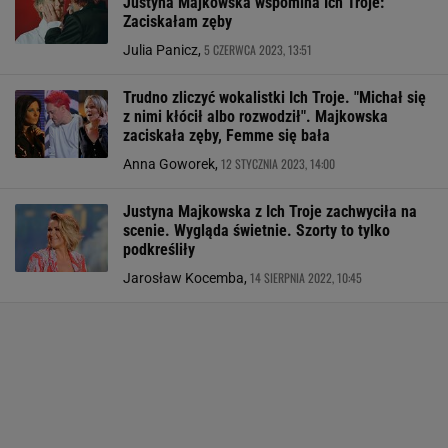
Justyna Majkowska wspomina Ich Troje:
Zaciskałam zęby
5 CZERWCA 2023, 13:51
Julia Panicz,
Trudno zliczyć wokalistki Ich Troje. "Michał się
z nimi kłócił albo rozwodził". Majkowska
zaciskała zęby, Femme się bała
12 STYCZNIA 2023, 14:00
Anna Goworek,
Justyna Majkowska z Ich Troje zachwyciła na
scenie. Wygląda świetnie. Szorty to tylko
podkreśliły
14 SIERPNIA 2022, 10:45
Jarosław Kocemba,