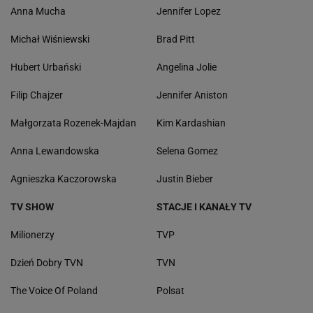
Anna Mucha
Jennifer Lopez
Michał Wiśniewski
Brad Pitt
Hubert Urbański
Angelina Jolie
Filip Chajzer
Jennifer Aniston
Małgorzata Rozenek-Majdan
Kim Kardashian
Anna Lewandowska
Selena Gomez
Agnieszka Kaczorowska
Justin Bieber
TV SHOW
STACJE I KANAŁY TV
Milionerzy
TVP
Dzień Dobry TVN
TVN
The Voice Of Poland
Polsat