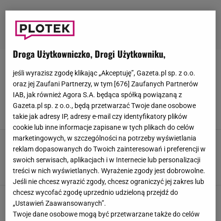
Droga Użytkowniczko, Drogi Użytkowniku,
JULIA ROSNOWSKA
jeśli wyrazisz zgodę klikając „Akceptuję”, Gazeta.pl sp. z o.o.
oraz jej Zaufani Partnerzy, w tym [
676
] Zaufanych Partnerów
Gwiazda "Julii" ukrywała, kim są jej rodzice.
IAB, jak również Agora S.A. będąca spółką powiązaną z
Doskonale ich znacie
Gazeta.pl sp. z o.o., będą przetwarzać Twoje dane osobowe
9 MARCA 2025, 09:06
Julia Mistarz,
takie jak adresy IP, adresy e-mail czy identyfikatory plików
cookie lub inne informacje zapisane w tych plikach do celów
marketingowych, w szczególności na potrzeby wyświetlania
Julia Rosnowska na premierze "Gąski". Aktorka
reklam dopasowanych do Twoich zainteresowań i preferencji w
ma znanych rodziców. Mamę znacie z hitu TVP
swoich serwisach, aplikacjach i w Internecie lub personalizacji
Anna Goworek, Zuzanna Szeloch,
treści w nich wyświetlanych. Wyrażenie zgody jest dobrowolne.
22 LISTOPADA 2024, 16:05
Jeśli nie chcesz wyrazić zgody, chcesz ograniczyć jej zakres lub
chcesz wycofać zgodę uprzednio udzieloną przejdź do
Julia Rosnowska doczekała się dwójki dzieci.
„Ustawień Zaawansowanych”.
Nie określa publicznie ich płci. Podała powód
Twoje dane osobowe mogą być przetwarzane także do celów
20 SIERPNIA 2024, 14:33
Alicja Wójcik,