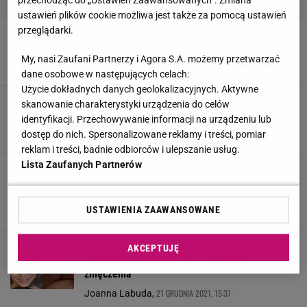
przechodząc do „Ustawień Zaawansowanych”. Zmiana
ustawień plików cookie możliwa jest także za pomocą ustawień
przeglądarki.
"Love Island". Patrycja to sobowtórka znanej
aktorki? "Mega podobna"
My, nasi Zaufani Partnerzy i Agora S.A. możemy przetwarzać
7 MARCA 2024, 10:18
Wojciech Zając,
dane osobowe w następujących celach:
Użycie dokładnych danych geolokalizacyjnych. Aktywne
Julia Rosnowska miała nietypowy poród. Na
skanowanie charakterystyki urządzenia do celów
miejscu pojawiła się policja
identyfikacji. Przechowywanie informacji na urządzeniu lub
27 LUTEGO 2024, 12:50
Marcin Wolniak,
dostęp do nich. Spersonalizowane reklamy i treści, pomiar
reklam i treści, badnie odbiorców i ulepszanie usług.
Lista Zaufanych Partnerów
Kilka lat temu zagrała "Julię". Zniknęła z
mediów, ale nie z Instagrama. Dziś ma dwójkę
dzieci i zupełnie inną fryzurę
USTAWIENIA ZAAWANSOWANE
4 MAJA 2023, 13:39
Anna Wójtowicz,
Julia Rosnowska urodziła! Aktorka podzieliła
AKCEPTUJĘ
się szczerym wyznaniem. "Od euforii do
zmęczenia"
21 GRUDNIA 2021, 15:37
Joanna Labuda,