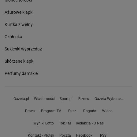
Monde torebki
Ażurowe klapki
Kurtka z wełny
Czółenka
Sukienki wyprzedaż
Skórzane klapki
Perfumy damskie
Gazeta.pl
Wiadomości
Sport.pl
Biznes
Gazeta Wyborcza
Praca
Program TV
Buzz
Pogoda
Wideo
Wyniki Lotto
Tok.FM
Redakcja - O Nas
Kontakt - Plotek
Poczta
Facebook
RSS