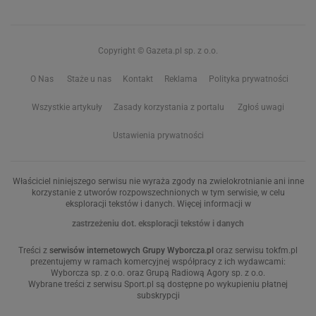
Copyright © Gazeta.pl sp. z o.o.
O Nas
Staże u nas
Kontakt
Reklama
Polityka prywatności
Wszystkie artykuły
Zasady korzystania z portalu
Zgłoś uwagi
Ustawienia prywatności
Właściciel niniejszego serwisu nie wyraża zgody na zwielokrotnianie ani inne
korzystanie z utworów rozpowszechnionych w tym serwisie, w celu
eksploracji tekstów i danych. Więcej informacji w
zastrzeżeniu dot. eksploracji tekstów i danych
Treści z
serwisów internetowych Grupy Wyborcza.pl
oraz serwisu tokfm.pl
prezentujemy w ramach komercyjnej współpracy z ich wydawcami:
Wyborcza sp. z o.o. oraz Grupą Radiową Agory sp. z o.o.
Wybrane treści z serwisu Sport.pl są dostępne po wykupieniu płatnej
subskrypcji