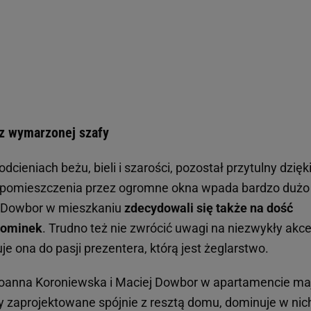
 z wymarzonej szafy
cieniach beżu, bieli i szarości, pozostał przytulny dzięk
pomieszczenia przez ogromne okna wpada bardzo dużo
i Dowbor w mieszkaniu
zdecydowali się także na dość
okominek
. Trudno też nie zwrócić uwagi na niezwykły akce
uje ona do pasji prezentera, którą jest żeglarstwo.
 Joanna Koroniewska i Maciej Dowbor w apartamencie ma
ały zaprojektowane spójnie z resztą domu, dominuje w nic