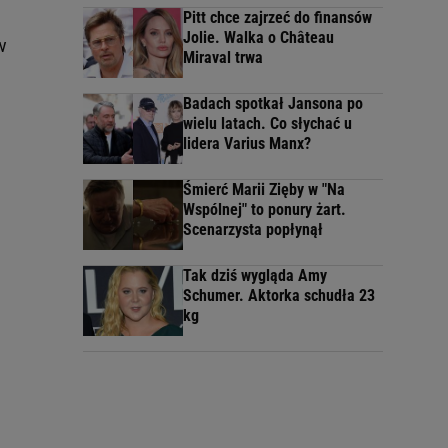
Pitt chce zajrzeć do finansów
Jolie. Walka o Château
w
Miraval trwa
Badach spotkał Jansona po
wielu latach. Co słychać u
lidera Varius Manx?
Śmierć Marii Zięby w "Na
Wspólnej" to ponury żart.
Scenarzysta popłynął
Tak dziś wygląda Amy
Schumer. Aktorka schudła 23
kg