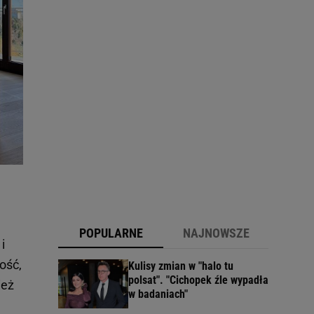
POPULARNE
NAJNOWSZE
i
ość,
Kulisy zmian w "halo tu
polsat". "Cichopek źle wypadła
ież
w badaniach"