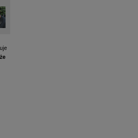
uje
kże