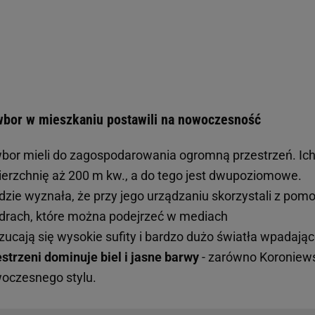
wbor w mieszkaniu postawili na nowoczesność
bor mieli do zagospodarowania ogromną przestrzeń. Ic
rzchnię aż 200 m kw., a do tego jest dwupoziomowe.
e wyznała, że przy jego urządzaniu skorzystali z pom
adrach, które można podejrzeć w mediach
zucają się wysokie sufity i bardzo dużo światła wpadają
estrzeni dominuje biel i jasne barwy
- zarówno Koroniew
woczesnego stylu.