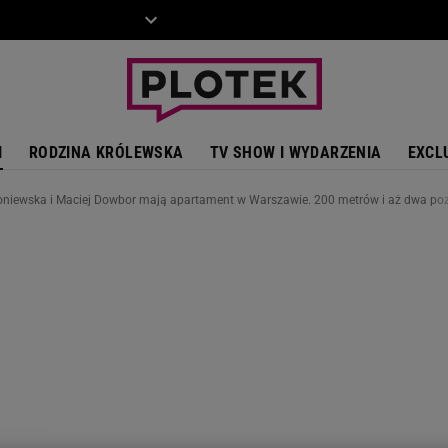
ZIECKO
MOTO
I
RODZINA KRÓLEWSKA
TV SHOW I WYDARZENIA
EXCL
niewska i Maciej Dowbor mają apartament w Warszawie. 200 metrów i aż dwa po