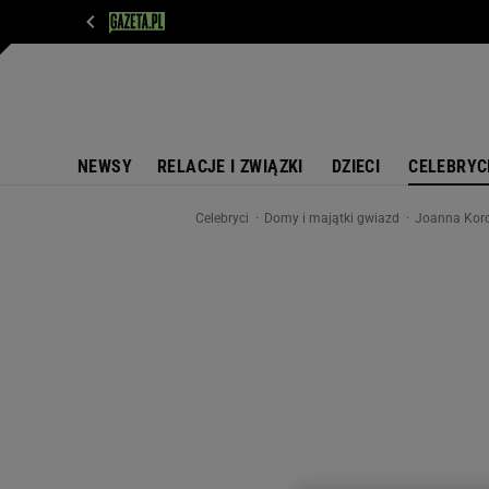
WIADOMOŚCI
NEXT
SPORT
PLOTEK
D
NEWSY
RELACJE I ZWIĄZKI
DZIECI
CELEBRYC
Celebryci
Domy i majątki gwiazd
Joanna Koro