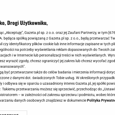
ko, Drogi Użytkowniku,
jąc „Akceptuję”, Gazeta.pl sp. z o.o. oraz jej Zaufani Partnerzy, w tym [
67
.A. będąca spółką powiązaną z Gazeta.pl sp. z o.o., będą przetwarzać T
ail czy identyfikatory plików cookie lub inne informacje zapisane w tych p
gólności na potrzeby wyświetlania reklam dopasowanych do Twoich zain
acjach i w Internecie lub personalizacji treści w nich wyświetlanych. Wyr
cesz wyrazić zgody, chcesz ograniczyć jej zakres lub chcesz wycofać zgo
aawansowanych”.
 być przetwarzane także do celów badania i mierzenia informacji dot
 łączone z danymi dot. świadczonych Tobie usług. W określonych przypad
i odbywa się w oparciu o uzasadniony interes Gazeta.pl, jej spółki powi
. Takiemu przetwarzaniu możesz się sprzeciwić, przechodząc do „Ust
nistratorem – w zależności od zakresu sprzeciwu i podmiotu, wobec które
etwarzaniu danych osobowych znajdziesz w dokumencie
Polityka Prywatn
go apartamentu Koroniewskiej i