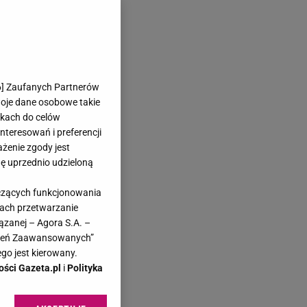
6
] Zaufanych Partnerów
woje dane osobowe takie
likach do celów
teresowań i preferencji
ażenie zgody jest
dę uprzednio udzieloną
yczących funkcjonowania
kach przetwarzanie
ązanej – Agora S.A. –
awień Zaawansowanych”
go jest kierowany.
ości Gazeta.pl
i
Polityka