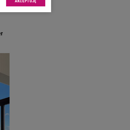
AKCEPTUJĘ
l sp. z o.o., jej
ić swoje preferencje
arzania danych poprzez
ych”. Zmiana ustawień
er
ach:
 celów identyfikacji.
omiar reklam i treści,