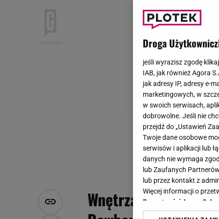
Droga Użytkownicz
jeśli wyrazisz zgodę klika
IAB, jak również Agora S
jak adresy IP, adresy e-m
marketingowych, w szcze
w swoich serwisach, aplik
dobrowolne. Jeśli nie ch
przejdź do „Ustawień Z
Twoje dane osobowe mogą
serwisów i aplikacji lub
danych nie wymaga zgody 
lub Zaufanych Partnerów
lub przez kontakt z admi
Więcej informacji o prz
Wnętrza warszawskie
Prywatności Agora S.A.