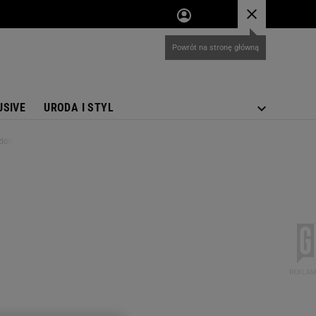
USIVE
URODA I STYL
ziomy