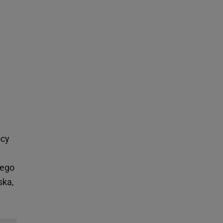
h
ocy
cego
ska,