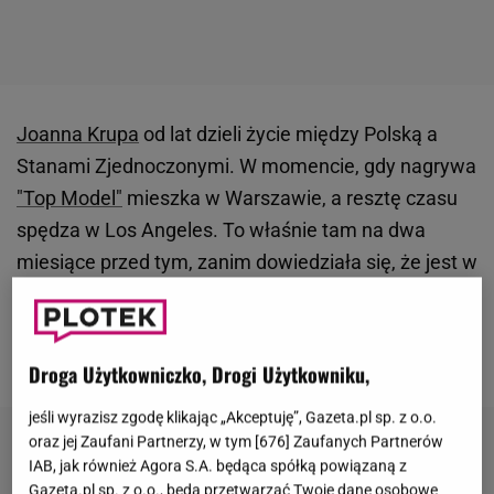
Joanna Krupa
od lat dzieli życie między Polską a
Stanami Zjednoczonymi. W momencie, gdy nagrywa
"Top Model"
mieszka w Warszawie, a resztę czasu
spędza w Los Angeles. To właśnie tam na dwa
miesiące przed tym, zanim dowiedziała się, że jest w
ciąży, zamieszkała w przepięknym domu. Willa robi
niemałe wrażenie. Sami zobaczcie, jak prezentują
się wnętrza.
Droga Użytkowniczko, Drogi Użytkowniku,
jeśli wyrazisz zgodę klikając „Akceptuję”, Gazeta.pl sp. z o.o.
oraz jej Zaufani Partnerzy, w tym [
676
] Zaufanych Partnerów
IAB, jak również Agora S.A. będąca spółką powiązaną z
Gazeta.pl sp. z o.o., będą przetwarzać Twoje dane osobowe