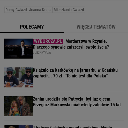
Domy Gwiazd
Joanna Krupa
Mieszkania Gwiazd
POLECAMY
WIĘCEJ TEMATÓW
Morderstwo w Rzymie.
Dlaczego synowie zniszczyli swoje życia?
SUBSKRYPCJA
Książulo za karkówkę na jarmarku w Gdańsku
zapłacił... 70 zł. "To nie jest dla Polaka"
Zanim urodziła się Patrycja, był już ojcem.
Grzegorz Markowski miał wtedy zaledwie 15 lat
"Uratował" dziecko przed upadkiem. Nagle