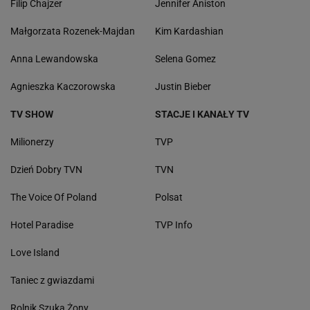
Filip Chajzer
Jennifer Aniston
Małgorzata Rozenek-Majdan
Kim Kardashian
Anna Lewandowska
Selena Gomez
Agnieszka Kaczorowska
Justin Bieber
TV SHOW
STACJE I KANAŁY TV
Milionerzy
TVP
Dzień Dobry TVN
TVN
The Voice Of Poland
Polsat
Hotel Paradise
TVP Info
Love Island
Taniec z gwiazdami
Rolnik Szuka Żony