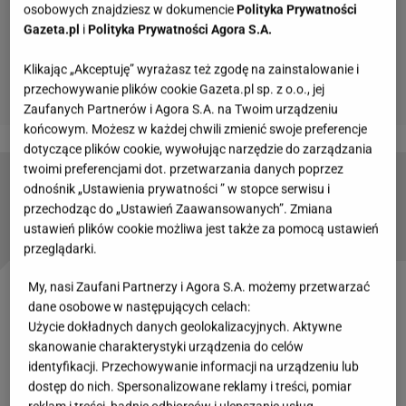
osobowych znajdziesz w dokumencie
Polityka Prywatności
Gazeta.pl
i
Polityka Prywatności Agora S.A.
Klikając „Akceptuję” wyrażasz też zgodę na zainstalowanie i
przechowywanie plików cookie Gazeta.pl sp. z o.o., jej
Zaufanych Partnerów i Agora S.A. na Twoim urządzeniu
końcowym. Możesz w każdej chwili zmienić swoje preferencje
dotyczące plików cookie, wywołując narzędzie do zarządzania
twoimi preferencjami dot. przetwarzania danych poprzez
Tomasz Kammel ma elegancki apartament w
odnośnik „Ustawienia prywatności ” w stopce serwisu i
centrum stolicy. Sypialnia jak z hotelu
przechodząc do „Ustawień Zaawansowanych”. Zmiana
ustawień plików cookie możliwa jest także za pomocą ustawień
przeglądarki.
My, nasi Zaufani Partnerzy i Agora S.A. możemy przetwarzać
Zobacz wideo
Joanna Krupa pozowała na ściance z
dane osobowe w następujących celach:
córką. Mała Asha wysyłała buziaki reporterom
Użycie dokładnych danych geolokalizacyjnych. Aktywne
skanowanie charakterystyki urządzenia do celów
identyfikacji. Przechowywanie informacji na urządzeniu lub
Kalifornijska posiadłość Joanny Krupy. Jest
dostęp do nich. Spersonalizowane reklamy i treści, pomiar