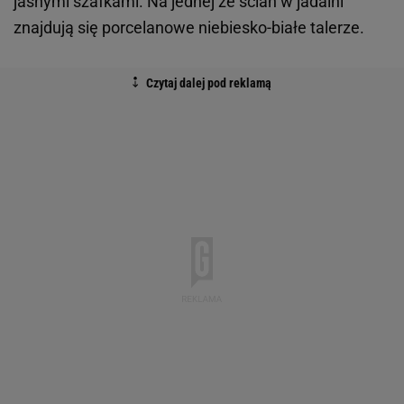
jasnymi szafkami. Na jednej ze ścian w jadalni
znajdują się porcelanowe niebiesko-białe talerze.