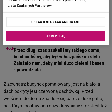
reklam i treści, badnie odbiorców i ulepszanie usług.
stylowo i bardzo przytulnie
Lista Zaufanych Partnerów
W rozmowie z dziennikarzami "Dzień dobry TVN"
Joanna Krupa zdradziła, dlaczego wraz z mężem
USTAWIENIA ZAAWANSOWANE
zdecydowali się zamieszkać w wybudowanej w
1937 roku posiadłość.
AKCEPTUJĘ
Przez długi czas szukaliśmy takiego domu,
bo chcieliśmy, aby był w hiszpańskim stylu.
Zależało nam, żeby miał dużo zieleni i basen
- powiedziała.
Z zewnątrz budynek pomalowany jest na biało, a
dach pokryty jest czerwoną dachówką. Przed
wejściem do domu znajduje się bardzo duże patio,
na którym postawiono duży drewniany stół. Jest też