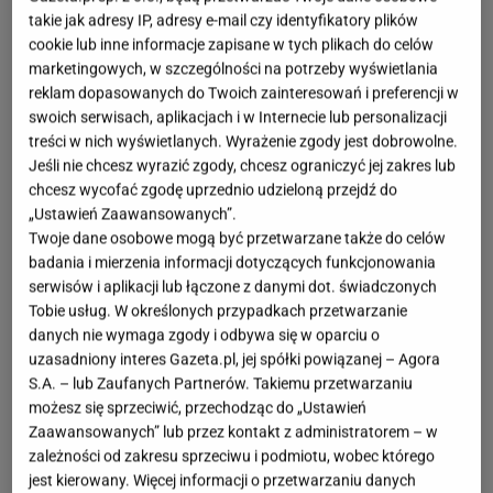
takie jak adresy IP, adresy e-mail czy identyfikatory plików
cookie lub inne informacje zapisane w tych plikach do celów
marketingowych, w szczególności na potrzeby wyświetlania
reklam dopasowanych do Twoich zainteresowań i preferencji w
swoich serwisach, aplikacjach i w Internecie lub personalizacji
treści w nich wyświetlanych. Wyrażenie zgody jest dobrowolne.
Jeśli nie chcesz wyrazić zgody, chcesz ograniczyć jej zakres lub
chcesz wycofać zgodę uprzednio udzieloną przejdź do
„Ustawień Zaawansowanych”.
Twoje dane osobowe mogą być przetwarzane także do celów
badania i mierzenia informacji dotyczących funkcjonowania
serwisów i aplikacji lub łączone z danymi dot. świadczonych
Tobie usług. W określonych przypadkach przetwarzanie
danych nie wymaga zgody i odbywa się w oparciu o
uzasadniony interes Gazeta.pl, jej spółki powiązanej – Agora
S.A. – lub Zaufanych Partnerów. Takiemu przetwarzaniu
możesz się sprzeciwić, przechodząc do „Ustawień
Zaawansowanych” lub przez kontakt z administratorem – w
zależności od zakresu sprzeciwu i podmiotu, wobec którego
jest kierowany. Więcej informacji o przetwarzaniu danych