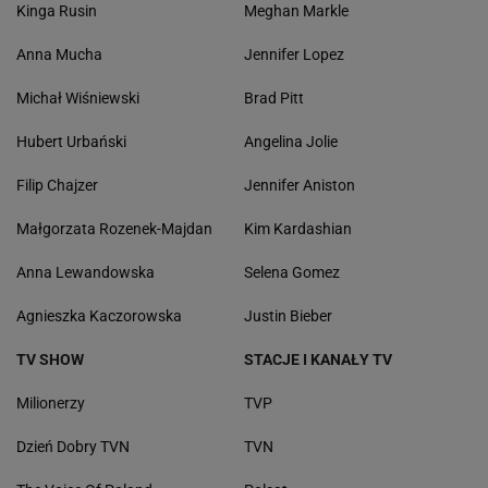
Kinga Rusin
Meghan Markle
Anna Mucha
Jennifer Lopez
Michał Wiśniewski
Brad Pitt
Hubert Urbański
Angelina Jolie
Filip Chajzer
Jennifer Aniston
Małgorzata Rozenek-Majdan
Kim Kardashian
Anna Lewandowska
Selena Gomez
Agnieszka Kaczorowska
Justin Bieber
TV SHOW
STACJE I KANAŁY TV
Milionerzy
TVP
Dzień Dobry TVN
TVN