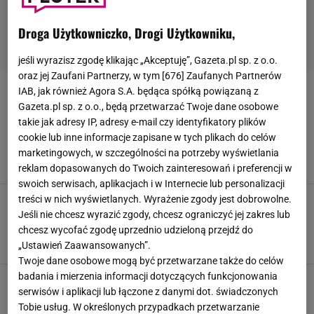
Droga Użytkowniczko, Drogi Użytkowniku,
jeśli wyrazisz zgodę klikając „Akceptuję”, Gazeta.pl sp. z o.o.
oraz jej Zaufani Partnerzy, w tym [
676
] Zaufanych Partnerów
IAB, jak również Agora S.A. będąca spółką powiązaną z
ANDRZEJ ŁAPICKI
Gazeta.pl sp. z o.o., będą przetwarzać Twoje dane osobowe
takie jak adresy IP, adresy e-mail czy identyfikatory plików
Kamila Łapicka po śmierci męża zniknęła z
cookie lub inne informacje zapisane w tych plikach do celów
show-biznesu. Wiadomo, co teraz robi
marketingowych, w szczególności na potrzeby wyświetlania
7 LISTOPADA 2025, 13:50
Patrycja Kulasza,
reklam dopasowanych do Twoich zainteresowań i preferencji w
swoich serwisach, aplikacjach i w Internecie lub personalizacji
Ze strachu przed samotnością związał się z 60
treści w nich wyświetlanych. Wyrażenie zgody jest dobrowolne.
lat młodszą kobietą. Zachłysnęła się
Jeśli nie chcesz wyrazić zgody, chcesz ograniczyć jej zakres lub
popularnością. Finał okazał się tragiczny
chcesz wycofać zgodę uprzednio udzieloną przejdź do
„Ustawień Zaawansowanych”.
30 WRZEŚNIA 2024, 19:00
Natalia Jeziorek,
Twoje dane osobowe mogą być przetwarzane także do celów
badania i mierzenia informacji dotyczących funkcjonowania
Tak dziś wygląda wdowa po Andrzeju Łapickim.
serwisów i aplikacji lub łączone z danymi dot. świadczonych
Nie przypomina siebie sprzed lat
Tobie usług. W określonych przypadkach przetwarzanie
23 SIERPNIA 2024, 15:47
Zuzanna Kwasek,