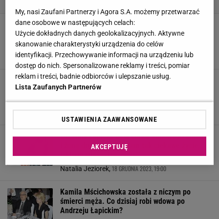
My, nasi Zaufani Partnerzy i Agora S.A. możemy przetwarzać
dane osobowe w następujących celach:
Łapickich dzieliło 60 lat. Po śmierci męża
zniknęła z mediów. Tak dziś wygląda wdowa po
Użycie dokładnych danych geolokalizacyjnych. Aktywne
aktorze
skanowanie charakterystyki urządzenia do celów
identyfikacji. Przechowywanie informacji na urządzeniu lub
7 CZERWCA 2024, 09:34
Zuzanna Szeloch,
dostęp do nich. Spersonalizowane reklamy i treści, pomiar
reklam i treści, badnie odbiorców i ulepszanie usług.
Związek Kamili i Andrzeja Łapickich wywołał
Lista Zaufanych Partnerów
prawdziwy skandal. Dzieliło ich 60 lat. Po jego
śmierci została z niczym
19 STYCZNIA 2024, 19:40
Zuzanna Szeloch,
USTAWIENIA ZAAWANSOWANE
Zuzanna Łapicka była córką filmowego amanta
i żoną drugiego. "Miałam tak ciekawe życie,
AKCEPTUJĘ
jakbym miała dwa życia!"
18 GRUDNIA 2023, 19:00
Natalia Jeziorek,
Kamila Mścichowska została z niczym po
śmierci męża. Co dzisiaj robi wdowa po
Andrzeju Łapickim?