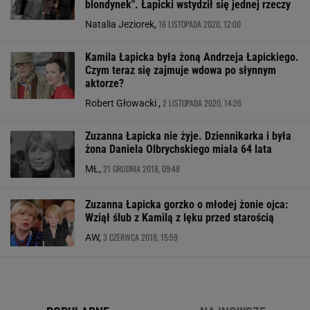
blondynek". Łapicki wstydził się jednej rzeczy
16 LISTOPADA 2020, 12:00
Natalia Jeziorek,
Kamila Łapicka była żoną Andrzeja Łapickiego.
Czym teraz się zajmuje wdowa po słynnym
aktorze?
2 LISTOPADA 2020, 14:26
Robert Głowacki ,
Zuzanna Łapicka nie żyje. Dziennikarka i była
żona Daniela Olbrychskiego miała 64 lata
21 GRUDNIA 2018, 09:48
MŁ,
Zuzanna Łapicka gorzko o młodej żonie ojca:
Wziął ślub z Kamilą z lęku przed starością
3 CZERWCA 2018, 15:59
AW,