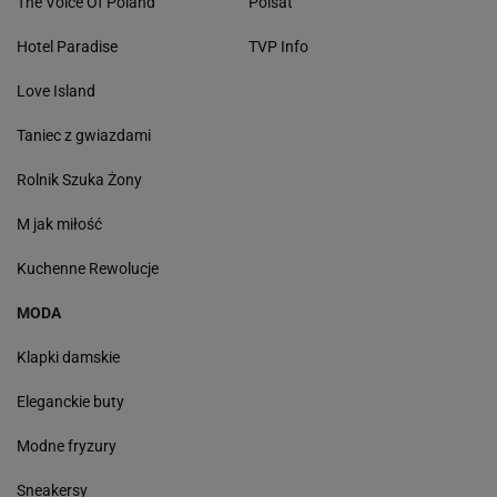
The Voice Of Poland
Polsat
Hotel Paradise
TVP Info
Love Island
Taniec z gwiazdami
Rolnik Szuka Żony
M jak miłość
Kuchenne Rewolucje
MODA
Klapki damskie
Eleganckie buty
Modne fryzury
Sneakersy