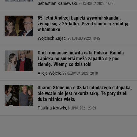
26 CZERWCA 2023, 17:32
Sebastian Kaniewski,
85-letni Andrzej Łapicki wywołał skandal,
żeniąc się z 25-latką. Przed śmiercią zrobił ją
w bambuko
20 LUTEGO 2023, 10:45
Wojciech Zając,
O ich romansie mówiła cała Polska. Kamila
Łapicka po śmierci męża zapadła się pod
ziemię. Wiemy, co dziś robi
22 CZERWCA 2022, 20:18
Alicja Wójcik,
Sharon Stone ma o 38 lat młodszego chłopaka,
ale wcale nie jest rekordzistką. Te pary dzieli
duża różnica wieku
8 LIPCA 2021, 23:09
Paulina Kotwis,