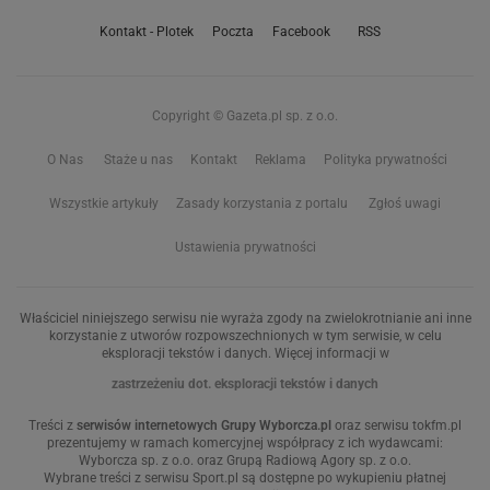
Kontakt - Plotek
Poczta
Facebook
RSS
Copyright © Gazeta.pl sp. z o.o.
O Nas
Staże u nas
Kontakt
Reklama
Polityka prywatności
Wszystkie artykuły
Zasady korzystania z portalu
Zgłoś uwagi
Ustawienia prywatności
Właściciel niniejszego serwisu nie wyraża zgody na zwielokrotnianie ani inne
korzystanie z utworów rozpowszechnionych w tym serwisie, w celu
eksploracji tekstów i danych. Więcej informacji w
zastrzeżeniu dot. eksploracji tekstów i danych
Treści z
serwisów internetowych Grupy Wyborcza.pl
oraz serwisu tokfm.pl
prezentujemy w ramach komercyjnej współpracy z ich wydawcami:
Wyborcza sp. z o.o. oraz Grupą Radiową Agory sp. z o.o.
Wybrane treści z serwisu Sport.pl są dostępne po wykupieniu płatnej