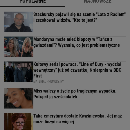
POPULARNE
NAJNOWSZE
Stachursky pojawił się na scenie "Lata z Radiem"
i zszokował widzów. "Kto to jest?"
Mandaryna może mieć kłopoty w "Tańcu z
gwiazdami"? Wyznała, co jest problematyczne
Kultowy serial powraca. "Line of Duty - wydział
wewnętrzny" już od czwartku, 6 sierpnia w BBC
First
MATERIAŁ PROMOCYJNY
Miss walczy o życie po tragicznym wypadku.
Potrącił ją sześciolatek
Taką emeryturę dostaje Kwaśniewska. Jej mąż
może liczyć na więcej