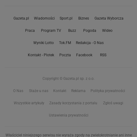
Gazeta.pl
Wiadomości
Sport.pl
Biznes
Gazeta Wyborcza
Praca
Program TV
Buzz
Pogoda
Wideo
Wyniki Lotto
Tok.FM
Redakcja - O Nas
Kontakt - Plotek
Poczta
Facebook
RSS
Copyright © Gazeta.pl sp. z o.o.
O Nas
Staże u nas
Kontakt
Reklama
Polityka prywatności
Wszystkie artykuły
Zasady korzystania z portalu
Zgłoś uwagi
Ustawienia prywatności
Właściciel niniejszego serwisu nie wyraża zgody na zwielokrotnianie ani inne