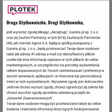
Droga Użytkowniczko, Drogi Użytkowniku,
Więcej informacji na temat problemów zdrowotnych
jeśli wyrazisz zgodę klikając „Akceptuję”, Gazeta.pl sp. z o.o.
gwiazd znajdziecie pod adresem
strony głównej
oraz jej Zaufani Partnerzy, w tym [
676
] Zaufanych Partnerów
IAB, jak również Agora S.A. będąca spółką powiązaną z
portalu Gazeta.pl
Gazeta.pl sp. z o.o., będą przetwarzać Twoje dane osobowe
takie jak adresy IP, adresy e-mail czy identyfikatory plików
cookie lub inne informacje zapisane w tych plikach do celów
marketingowych, w szczególności na potrzeby wyświetlania
reklam dopasowanych do Twoich zainteresowań i preferencji w
swoich serwisach, aplikacjach i w Internecie lub personalizacji
treści w nich wyświetlanych. Wyrażenie zgody jest dobrowolne.
Jeśli nie chcesz wyrazić zgody, chcesz ograniczyć jej zakres lub
chcesz wycofać zgodę uprzednio udzieloną przejdź do
„Ustawień Zaawansowanych”.
Twoje dane osobowe mogą być przetwarzane także do celów
badania i mierzenia informacji dotyczących funkcjonowania