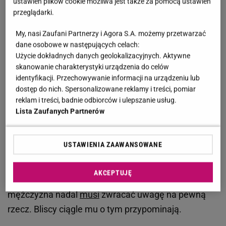
ustawień plików cookie możliwa jest także za pomocą ustawień
przeglądarki.
Piotr Fronczewski
przez ostatnie lata musiał się
zmierzyć z poważnymi problemami zdrowotnymi. W
My, nasi Zaufani Partnerzy i Agora S.A. możemy przetwarzać
dane osobowe w następujących celach:
2018 roku aktor przeszedł kolejną operację
Użycie dokładnych danych geolokalizacyjnych. Aktywne
serca. Wszystko przez arytmię, z którą zmaga się od
skanowanie charakterystyki urządzenia do celów
lat. Na tym "przygody" z lekarzami się nie skończyły.
identyfikacji. Przechowywanie informacji na urządzeniu lub
dostęp do nich. Spersonalizowane reklamy i treści, pomiar
Kolejny raz
Piotr Fronczewski
musiał trafić na stół
reklam i treści, badnie odbiorców i ulepszanie usług.
operacyjny w związku z wszczepieniem
Lista Zaufanych Partnerów
zastawki serca. W późniejszych latach aktor nagle
zaczął miewać problemy z biodrem, które w
USTAWIENIA ZAAWANSOWANE
pewnym momencie nasiliły się do tego stopnia, że
konieczna była operacja. Teraz sytuacja zdrowotna
AKCEPTUJĘ
Piotra Fronczewskiego
się polepszyła, ale
mężczyzna nadal
musi
zwracać uwagę na pewną
rzecz. Bliscy ciągle mu o tym przypominają.