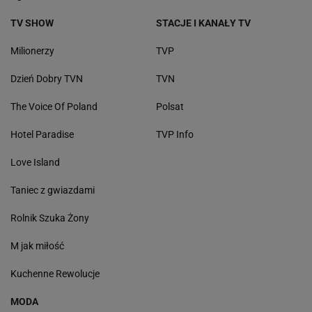
TV SHOW
STACJE I KANAŁY TV
Milionerzy
TVP
Dzień Dobry TVN
TVN
The Voice Of Poland
Polsat
Hotel Paradise
TVP Info
Love Island
Taniec z gwiazdami
Rolnik Szuka Żony
M jak miłość
Kuchenne Rewolucje
MODA