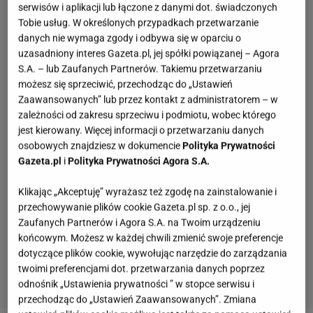
serwisów i aplikacji lub łączone z danymi dot. świadczonych
Tobie usług. W określonych przypadkach przetwarzanie
danych nie wymaga zgody i odbywa się w oparciu o
uzasadniony interes Gazeta.pl, jej spółki powiązanej – Agora
S.A. – lub Zaufanych Partnerów. Takiemu przetwarzaniu
możesz się sprzeciwić, przechodząc do „Ustawień
Zaawansowanych” lub przez kontakt z administratorem – w
zależności od zakresu sprzeciwu i podmiotu, wobec którego
jest kierowany. Więcej informacji o przetwarzaniu danych
osobowych znajdziesz w dokumencie
Polityka Prywatności
Gazeta.pl
i
Polityka Prywatności Agora S.A.
Klikając „Akceptuję” wyrażasz też zgodę na zainstalowanie i
przechowywanie plików cookie Gazeta.pl sp. z o.o., jej
Zaufanych Partnerów i Agora S.A. na Twoim urządzeniu
końcowym. Możesz w każdej chwili zmienić swoje preferencje
dotyczące plików cookie, wywołując narzędzie do zarządzania
twoimi preferencjami dot. przetwarzania danych poprzez
odnośnik „Ustawienia prywatności ” w stopce serwisu i
przechodząc do „Ustawień Zaawansowanych”. Zmiana