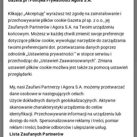
Gazeta.pl
i
Polityka Prywatności Agora S.A.
Klikając „Akceptuję” wyrażasz też zgodę na zainstalowanie i
przechowywanie plików cookie Gazeta.pl sp. z o.o., jej
Zaufanych Partnerów i Agora S.A. na Twoim urządzeniu
końcowym. Możesz w każdej chwili zmienić swoje preferencje
dotyczące plików cookie, wywołując narzędzie do zarządzania
twoimi preferencjami dot. przetwarzania danych poprzez
odnośnik „Ustawienia prywatności ” w stopce serwisu i
przechodząc do „Ustawień Zaawansowanych”. Zmiana
ustawień plików cookie możliwa jest także za pomocą ustawień
przeglądarki.
Zobacz wideo
Dagmara Kaźmierska nie chciała
opuścić "Królowych Życia": Jestem człowiekiem z
My, nasi Zaufani Partnerzy i Agora S.A. możemy przetwarzać
zasadami
dane osobowe w następujących celach:
Użycie dokładnych danych geolokalizacyjnych. Aktywne
skanowanie charakterystyki urządzenia do celów
Izabela Macudzińska uwielbia swoją sylwetkę. "Od
identyfikacji. Przechowywanie informacji na urządzeniu lub
dziecka miałam nabite pośladki"
dostęp do nich. Spersonalizowane reklamy i treści, pomiar
reklam i treści, badnie odbiorców i ulepszanie usług.
Lista Zaufanych Partnerów