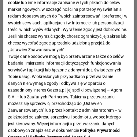
cookie lub inne informacje zapisane w tych plikach do celów
marketingowych, w szczególności na potrzeby wyświetlania
reklam dopasowanych do Twoich zainteresowań i preferencji w
swoich serwisach, aplikacjach i w Internecie lub personalizacji
treści w nich wyświetlanych. Wyrażenie zgody jest dobrowolne.
Jeśli nie chcesz wyrazić zgody, chcesz ograniczyć jej zakres lub
chcesz wycofać zgodę uprzednio udzieloną przejdź do
„Ustawień Zaawansowanych”.
Twoje dane osobowe mogą być przetwarzane także do celów
badania i mierzenia informacji dotyczących funkcjonowania
serwisów i aplikacji lub łączone z danymi dot. świadczonych
Tobie usług. W określonych przypadkach przetwarzanie
danych nie wymaga zgody i odbywa się w oparciu o
uzasadniony interes Gazeta.pl, jej spółki powiązanej – Agora
S.A. – lub Zaufanych Partnerów. Takiemu przetwarzaniu
możesz się sprzeciwić, przechodząc do „Ustawień
Zaawansowanych” lub przez kontakt z administratorem – w
zależności od zakresu sprzeciwu i podmiotu, wobec którego
jest kierowany. Więcej informacji o przetwarzaniu danych
osobowych znajdziesz w dokumencie
Polityka Prywatności