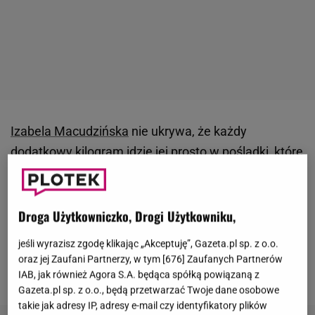
Izabela Macudzińska
nie ukrywa, że każdy
dodatkowy kilogram idzie jej prosto w pośladki, które
celebrytka uwielbia i uważa za swój największy atut.
W mediach społecznościowych gwiazdy nie brakuje
zatem zdjęć z luksusowych wakacji, w bikini i
Droga Użytkowniczko, Drogi Użytkowniku,
kontrowersyjnych stylizacjach. Jak zdradziła
jeśli wyrazisz zgodę klikając „Akceptuję”, Gazeta.pl sp. z o.o.
Macudzińska, kształty ma w swojej naturze od
oraz jej Zaufani Partnerzy, w tym [
676
] Zaufanych Partnerów
zawsze.
IAB, jak również Agora S.A. będąca spółką powiązaną z
Gazeta.pl sp. z o.o., będą przetwarzać Twoje dane osobowe
takie jak adresy IP, adresy e-mail czy identyfikatory plików