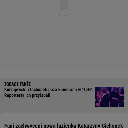
Kurzajewski i Cichopek poza kamerami w "TzG".
Reporterzy ich przyłapali
Fani zachwyceni nową łazienką Katarzyny Cichopek