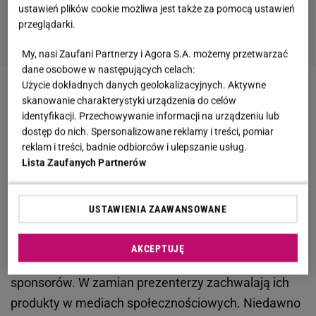
ustawień plików cookie możliwa jest także za pomocą ustawień
przeglądarki.
My, nasi Zaufani Partnerzy i Agora S.A. możemy przetwarzać
dane osobowe w następujących celach:
Użycie dokładnych danych geolokalizacyjnych. Aktywne
Zobacz wideo
Ibisz wspomina wspólne chwile z
skanowanie charakterystyki urządzenia do celów
identyfikacji. Przechowywanie informacji na urządzeniu lub
Cichopek. Nie chodzi o telewizję
dostęp do nich. Spersonalizowane reklamy i treści, pomiar
reklam i treści, badnie odbiorców i ulepszanie usług.
Katarzyna Cichopek i Maciej Kurzajewski
Lista Zaufanych Partnerów
zaprezentowali taneczne umiejętności. Partnerował
im mop
USTAWIENIA ZAAWANSOWANE
Katarzyna Cichopek
i
Maciej Kurzajewski
podczas
AKCEPTUJĘ
wykańczania domu mogą liczyć na pomoc
sponsorów. W zamian prezenterzy zachwalają ich
produkty w mediach społecznościowych. Niedawno