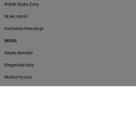
Rolnik Szuka Żony
M jak miłość
Kuchenne Rewolucje
MODA
Klapki damskie
Eleganckie buty
Modne fryzury
Sneakersy
Monde torebki
Ażurowe klapki
Kurtka z wełny