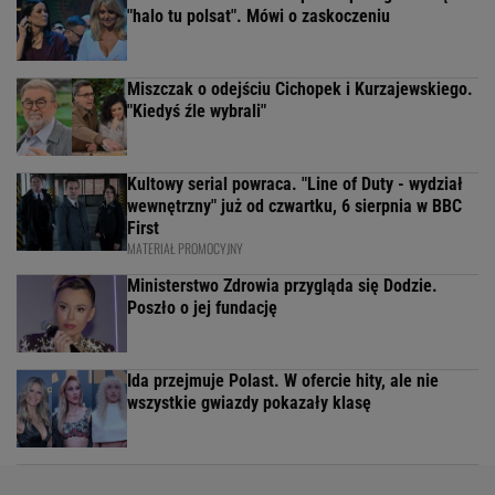
"halo tu polsat". Mówi o zaskoczeniu
Miszczak o odejściu Cichopek i Kurzajewskiego.
"Kiedyś źle wybrali"
Kultowy serial powraca. "Line of Duty - wydział
wewnętrzny" już od czwartku, 6 sierpnia w BBC
First
MATERIAŁ PROMOCYJNY
Ministerstwo Zdrowia przygląda się Dodzie.
Poszło o jej fundację
Ida przejmuje Polast. W ofercie hity, ale nie
wszystkie gwiazdy pokazały klasę