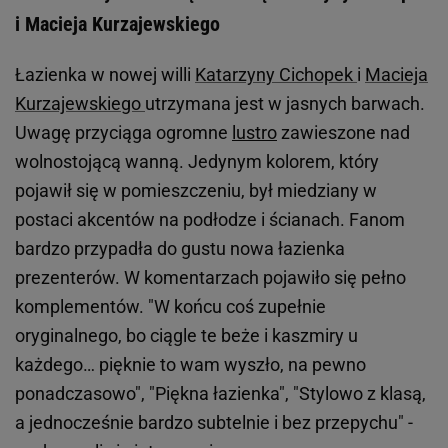
i Macieja Kurzajewskiego
Łazienka w nowej willi
Katarzyny Cichopek
i
Macieja
Kurzajewskiego
utrzymana jest w jasnych barwach.
Uwagę przyciąga ogromne
lustro
zawieszone nad
wolnostojącą wanną. Jedynym kolorem, który
pojawił się w pomieszczeniu, był miedziany w
postaci akcentów na podłodze i ścianach. Fanom
bardzo przypadła do gustu nowa łazienka
prezenterów. W komentarzach pojawiło się pełno
komplementów. "W końcu coś zupełnie
oryginalnego, bo ciągle te beże i kaszmiry u
każdego… pięknie to wam wyszło, na pewno
ponadczasowo", "Piękna łazienka", "Stylowo z klasą,
a jednocześnie bardzo subtelnie i bez przepychu" -