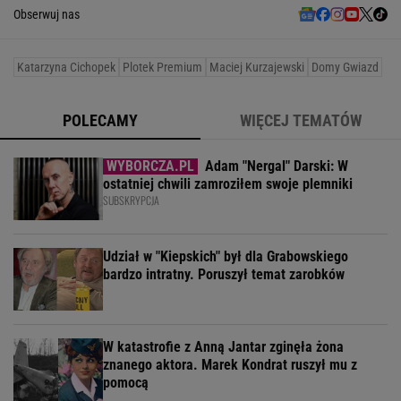
Obserwuj nas
Katarzyna Cichopek
Plotek Premium
Maciej Kurzajewski
Domy Gwiazd
POLECAMY
WIĘCEJ TEMATÓW
Adam "Nergal" Darski: W
ostatniej chwili zamroziłem swoje plemniki
SUBSKRYPCJA
Udział w "Kiepskich" był dla Grabowskiego
bardzo intratny. Poruszył temat zarobków
W katastrofie z Anną Jantar zginęła żona
znanego aktora. Marek Kondrat ruszył mu z
pomocą