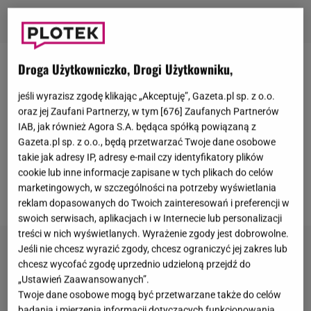
Droga Użytkowniczko, Drogi Użytkowniku,
Katarzyna Cichopek
i
Maciej Kurzajewski
są na
etapie urządzania nowego domu. Para skrupulatnie
jeśli wyrazisz zgodę klikając „Akceptuję”, Gazeta.pl sp. z o.o.
oraz jej Zaufani Partnerzy, w tym [
676
] Zaufanych Partnerów
relacjonuje wykańczanie wymarzonego gniazdka w
IAB, jak również Agora S.A. będąca spółką powiązaną z
mediach społecznościowych.
Niedawno prezenterzy
Gazeta.pl sp. z o.o., będą przetwarzać Twoje dane osobowe
pochwalili się stylowymi meblami do jadalni
.
takie jak adresy IP, adresy e-mail czy identyfikatory plików
cookie lub inne informacje zapisane w tych plikach do celów
Ostatnio natomiast zaprezentowali łazienkę,
marketingowych, w szczególności na potrzeby wyświetlania
tańcząc do jednego z najpopularniejszych utworów.
reklam dopasowanych do Twoich zainteresowań i preferencji w
swoich serwisach, aplikacjach i w Internecie lub personalizacji
treści w nich wyświetlanych. Wyrażenie zgody jest dobrowolne.
Jeśli nie chcesz wyrazić zgody, chcesz ograniczyć jej zakres lub
chcesz wycofać zgodę uprzednio udzieloną przejdź do
„Ustawień Zaawansowanych”.
Twoje dane osobowe mogą być przetwarzane także do celów
badania i mierzenia informacji dotyczących funkcjonowania