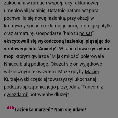
zakochani w ramach współpracy reklamowej
umeblowali jadalnię. Ostatnio natomiast para
pochwaliła się nową łazienką, przy okazji w
kreatywny sposób reklamując firmę oferującą płytki
oraz armaturę. Gospodarze "halo tu
polsat
"
ekscytowali się wykończoną łazienką, pląsając do
viralowego hitu "Anxiety"
. W tańcu
towarzyszył im
mop
, którym gwiazda "M jak miłość" polerowała
lśniącą białą podłogę. Okazał się on wyjątkowo
wdzięcznym rekwizytem. Może gdyby
Maciej
Kurzajewski
częściej towarzyszył ukochanej
podczas sprzątania, jego przygoda z
"Tańcem z
gwiazdami"
potrwałaby dłużej?
Łazienka marzeń? Nam się udało!