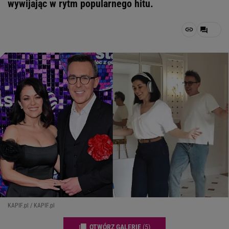
wywijając w rytm popularnego hitu.
KAPIF.pl / KAPIF.pl
OTWÓRZ GALERIĘ
(5)