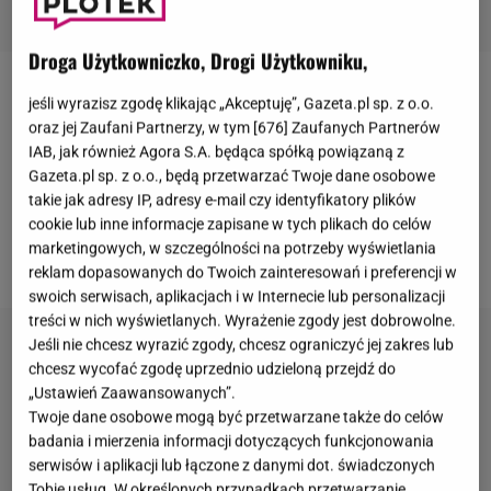
Droga Użytkowniczko, Drogi Użytkowniku,
Sabrina Carpenter
niedawno znalazła się w ogniu
jeśli wyrazisz zgodę klikając „Akceptuję”, Gazeta.pl sp. z o.o.
oraz jej Zaufani Partnerzy, w tym [
676
] Zaufanych Partnerów
krytyki. Powodem zamieszania jest okładka jej
IAB, jak również Agora S.A. będąca spółką powiązaną z
nadchodzącego albumu "Man’s Best Friend", która -
Gazeta.pl sp. z o.o., będą przetwarzać Twoje dane osobowe
jak twierdzą internauci - przekracza granice dobrego
takie jak adresy IP, adresy e-mail czy identyfikatory plików
cookie lub inne informacje zapisane w tych plikach do celów
smaku i seksualizuje kobiety.
Sama artystka
marketingowych, w szczególności na potrzeby wyświetlania
zaskoczyła swoją reakcją na krytykę.
reklam dopasowanych do Twoich zainteresowań i preferencji w
swoich serwisach, aplikacjach i w Internecie lub personalizacji
treści w nich wyświetlanych. Wyrażenie zgody jest dobrowolne.
Jeśli nie chcesz wyrazić zgody, chcesz ograniczyć jej zakres lub
chcesz wycofać zgodę uprzednio udzieloną przejdź do
„Ustawień Zaawansowanych”.
Twoje dane osobowe mogą być przetwarzane także do celów
badania i mierzenia informacji dotyczących funkcjonowania
serwisów i aplikacji lub łączone z danymi dot. świadczonych
Tobie usług. W określonych przypadkach przetwarzanie