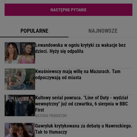
NASTĘPNE PYTANIE
POPULARNE
NAJNOWSZE
Lewandowska w ogniu krytyki za wakacje bez
dzieci. Hyży się odpaliła
Kwaśniewscy mają willę na Mazurach. Tam
odpoczywają od miasta
Kultowy serial powraca. "Line of Duty - wydział
wewnętrzny" już od czwartku, 6 sierpnia w BBC
First
MATERIAŁ PROMOCYJNY
Gawryluk krytykowana za debatę u Nawrockiego.
Tak to tłumaczy