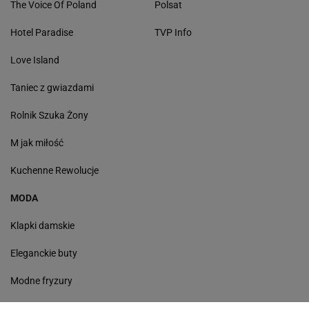
The Voice Of Poland
Polsat
Hotel Paradise
TVP Info
Love Island
Taniec z gwiazdami
Rolnik Szuka Żony
M jak miłość
Kuchenne Rewolucje
MODA
Klapki damskie
Eleganckie buty
Modne fryzury
Sneakersy