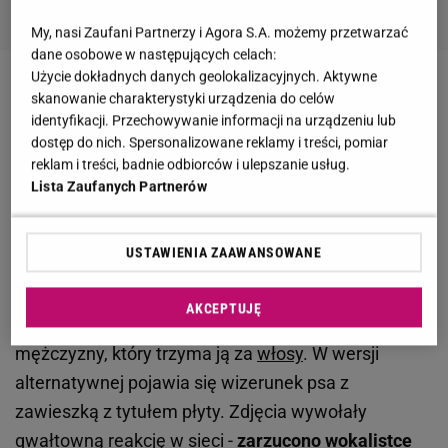
My, nasi Zaufani Partnerzy i Agora S.A. możemy przetwarzać
dane osobowe w następujących celach:
Użycie dokładnych danych geolokalizacyjnych. Aktywne
Zobacz wideo
Jak Sylwia Bomba radzi sobie z
skanowanie charakterystyki urządzenia do celów
identyfikacji. Przechowywanie informacji na urządzeniu lub
krytyką? "Jest jeszcze gorzej"
dostęp do nich. Spersonalizowane reklamy i treści, pomiar
reklam i treści, badnie odbiorców i ulepszanie usług.
Sabrina Carpenter skrytykowana przez fanów. Na
Lista Zaufanych Partnerów
okładce nowej płyty nie zostawili suchej nitki
USTAWIENIA ZAAWANSOWANE
Na głównej grafice promującej wydawnictwo, które
swoją premierę będzie miało już 29
AKCEPTUJĘ
sierpnia, widzimy Sabrinę klęczącą u boku
mężczyzny, który trzyma ją za
włosy
. W wersji
alternatywnej pojawia się wizerunek psa z
zawieszką z tytułem płyty. Zdjęcia wywołały
gwałtowną reakcję w sieci -
zarzucono wokalistce