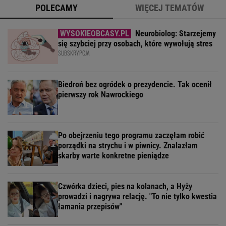
POLECAMY
WIĘCEJ TEMATÓW
Neurobiolog: Starzejemy
się szybciej przy osobach, które wywołują stres
SUBSKRYPCJA
Biedroń bez ogródek o prezydencie. Tak ocenił
pierwszy rok Nawrockiego
Po obejrzeniu tego programu zaczęłam robić
porządki na strychu i w piwnicy. Znalazłam
skarby warte konkretne pieniądze
Czwórka dzieci, pies na kolanach, a Hyży
prowadzi i nagrywa relację. "To nie tylko kwestia
łamania przepisów"