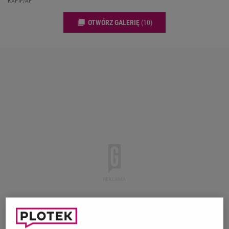
KAPIF/AP
OTWÓRZ GALERIĘ
(10)