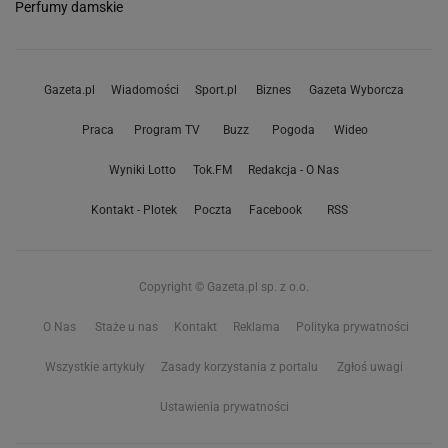
Perfumy damskie
Gazeta.pl
Wiadomości
Sport.pl
Biznes
Gazeta Wyborcza
Praca
Program TV
Buzz
Pogoda
Wideo
Wyniki Lotto
Tok.FM
Redakcja - O Nas
Kontakt - Plotek
Poczta
Facebook
RSS
Copyright © Gazeta.pl sp. z o.o.
O Nas
Staże u nas
Kontakt
Reklama
Polityka prywatności
Wszystkie artykuły
Zasady korzystania z portalu
Zgłoś uwagi
Ustawienia prywatności