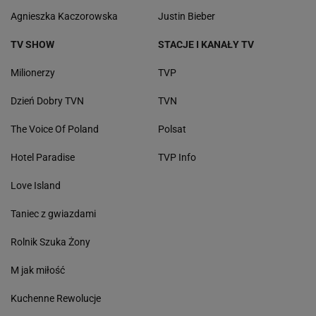
Agnieszka Kaczorowska
Justin Bieber
TV SHOW
STACJE I KANAŁY TV
Milionerzy
TVP
Dzień Dobry TVN
TVN
The Voice Of Poland
Polsat
Hotel Paradise
TVP Info
Love Island
Taniec z gwiazdami
Rolnik Szuka Żony
M jak miłość
Kuchenne Rewolucje