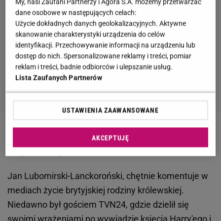
My, nasi Zaufani Partnerzy i Agora S.A. możemy przetwarzać
dane osobowe w następujących celach:
Użycie dokładnych danych geolokalizacyjnych. Aktywne
skanowanie charakterystyki urządzenia do celów
identyfikacji. Przechowywanie informacji na urządzeniu lub
dostęp do nich. Spersonalizowane reklamy i treści, pomiar
reklam i treści, badnie odbiorców i ulepszanie usług.
Lista Zaufanych Partnerów
USTAWIENIA ZAAWANSOWANE
Jan Lubomirski chwali się pokrewieństwem z
AKCEPTUJĘ
księciem Filipem w śniadaniówce
Jan Lubomirski-Lanckoroński, chętnie komentuje w
mediach życie brytyjskiej rodziny królewskiej.
Niedawno był gościem TVN24, gdzie dzielił się
swoimi wrażeniami
po wywiadzie księcia Harry'ego i