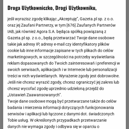
Droga Użytkowniczko, Drogi Użytkowniku,
jeśli wyrazisz zgodę klikając „Akceptuję”, Gazeta.pl sp. z o.o.
oraz jej Zaufani Partnerzy, w tym [
676
] Zaufanych Partnerów
IAB, jak również Agora S.A. będąca spółką powiązaną z
Gazeta.pl sp. z o.o., będą przetwarzać Twoje dane osobowe
Pogrzeb
księcia Filipa
, który odbył się 17 kwietnia,
takie jak adresy IP, adresy e-mail czy identyfikatory plików
cookie lub inne informacje zapisane w tych plikach do celów
był pretekstem do wielu rozmów w mediach z
marketingowych, w szczególności na potrzeby wyświetlania
"ekspertami od
rodziny królewskiej
". Jednym z nich
reklam dopasowanych do Twoich zainteresowań i preferencji w
jest
książę Jan Lubomirski-Lanckoroński
, który
swoich serwisach, aplikacjach i w Internecie lub personalizacji
treści w nich wyświetlanych. Wyrażenie zgody jest dobrowolne.
gościł w programie "
Pytanie na śniadanie
". Były mąż
Jeśli nie chcesz wyrazić zgody, chcesz ograniczyć jej zakres lub
Dominiki Kulczyk
, który niedawno ożenił się ze swoją
chcesz wycofać zgodę uprzednio udzieloną przejdź do
krewną hrabianką, opowiedział o protokole podczas
„Ustawień Zaawansowanych”.
Twoje dane osobowe mogą być przetwarzane także do celów
pogrzebu męża
królowej Elżbiety II
, a także
badania i mierzenia informacji dotyczących funkcjonowania
pochwalił się pokrewieństwem małżonki z rodziną
serwisów i aplikacji lub łączone z danymi dot. świadczonych
zmarłego
księcia
.
Tobie usług. W określonych przypadkach przetwarzanie
danych nie wymaga zgody i odbywa się w oparciu o