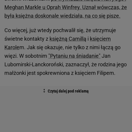
Meghan Markle u Oprah Winfrey. Uznał wówczas, że
była księżna doskonale wiedziała, na co się pisze.
Co więcej, już wtedy pochwalił się, że utrzymuje
świetne kontakty z
księżną Camillą
i
księciem
Karole
m. Jak się okazuje, nie tylko z nimi łączą go
więzi. W sobotnim
"Pytaniu na śniadanie"
Jan
Lubomirski-Lanckoroński, zaznaczył, że rodzina jego
małżonki jest spokrewniona z księciem Filipem.