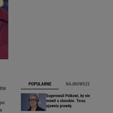
POPULARNE
NAJNOWSZE
ina
Sugerowali Polkowi, by nie
mówił o chorobie. Teraz
 po
ujawnia prawdę
na