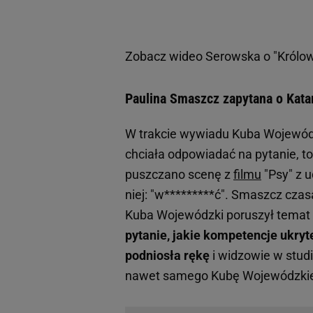
Zobacz wideo
Serowska o "Królow
Paulina Smaszcz zapytana o Kata
W trakcie wywiadu Kuba Wojewód
chciała odpowiadać na pytanie, t
puszczano scenę z
filmu
"Psy" z 
niej: "w*********ć". Smaszcz czas
Kuba Wojewódzki poruszył temat o
pytanie, jakie kompetencje ukry
podniosła rękę
i widzowie w studi
nawet samego Kubę Wojewódzki