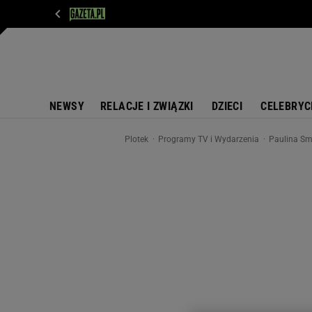
WIADOMOŚCI
NEXT
SPORT
PLOTEK
D
NEWSY
RELACJE I ZWIĄZKI
DZIECI
CELEBRYC
Plotek
Programy TV i Wydarzenia
Paulina Sma