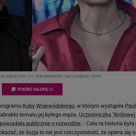
ej reakcja to hit / Fot. 'Kuba Wojewódzki' / kadr z programu / KAPIF
OTWÓRZ GALERIĘ
(5)
 programu
Kuby Wojewódzkiego
, w którym wystąpiła
Paul
abrakło tematu jej byłego męża.
Uczestniczka "Królowej
opowiadała publicznie o rozwodzie
. - Cała ta historia była
kazać, że iluzja to nie jest rzeczywistość, że opiera się 