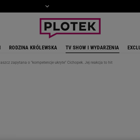
ZIECKO
MOTO
I
RODZINA KRÓLEWSKA
TV SHOW I WYDARZENIA
EXCL
szcz zapytana o "kompetencje ukryte" Cichopek. Jej reakcja to hit