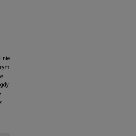
i nie
órym
 w
 gdy
e
z