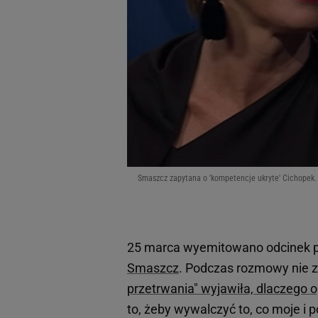
Smaszcz zapytana o 'kompetencje ukryte' Cichopek. J
25 marca wyemitowano odcinek
Smaszcz
. Podczas rozmowy nie z
przetrwania" wyjawiła, dlaczego 
to, żeby wywalczyć to, co moje i po