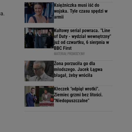
Księżniczka musi iść do
wojska. Tyle czasu spędzi w
a.
armii
Kultowy serial powraca. "Line
of Duty - wydział wewnętrzny"
już od czwartku, 6 sierpnia w
BBC First
MATERIAŁ PROMOCYJNY
Żona porzuciła go dla
młodszego. Jacek Łągwa
błagał, żeby wróciła
Kłeczek "odpiął wrotki".
Ziemiec grzmi bez litości.
"Niedopuszczalne"