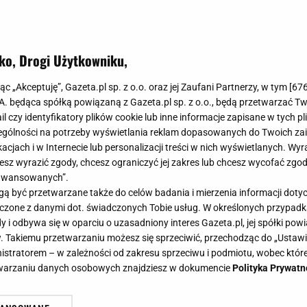
ko, Drogi Użytkowniku,
jąc „Akceptuję”, Gazeta.pl sp. z o.o. oraz jej Zaufani Partnerzy, w tym [
67
.A. będąca spółką powiązaną z Gazeta.pl sp. z o.o., będą przetwarzać T
ail czy identyfikatory plików cookie lub inne informacje zapisane w tych p
gólności na potrzeby wyświetlania reklam dopasowanych do Twoich zain
acjach i w Internecie lub personalizacji treści w nich wyświetlanych. Wyr
cesz wyrazić zgody, chcesz ograniczyć jej zakres lub chcesz wycofać zgo
aawansowanych”.
 być przetwarzane także do celów badania i mierzenia informacji dot
 łączone z danymi dot. świadczonych Tobie usług. W określonych przypad
i odbywa się w oparciu o uzasadniony interes Gazeta.pl, jej spółki powi
. Takiemu przetwarzaniu możesz się sprzeciwić, przechodząc do „Ust
nistratorem – w zależności od zakresu sprzeciwu i podmiotu, wobec które
etwarzaniu danych osobowych znajdziesz w dokumencie
Polityka Prywatn
"kompetencje ukryte" Cichopek. Je