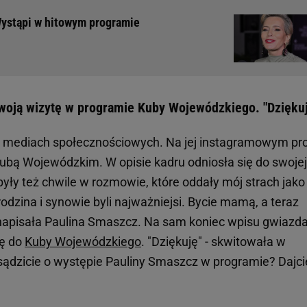
Wystąpi w hitowym programie
oją wizytę w programie Kuby Wojewódzkiego. "Dzięku
w mediach społecznościowych. Na jej instagramowym pro
ubą Wojewódzkim. W opisie kadru odniosła się do swojej
były też chwile w rozmowie, które oddały mój strach jako
 rodzina i synowie byli najważniejsi. Bycie mamą, a teraz
 - napisała Paulina Smaszcz. Na sam koniec wpisu gwiazd
ię do
Kuby Wojewódzkiego
. "Dziękuję" - skwitowała w
sądzicie o występie Pauliny Smaszcz w programie? Dajci