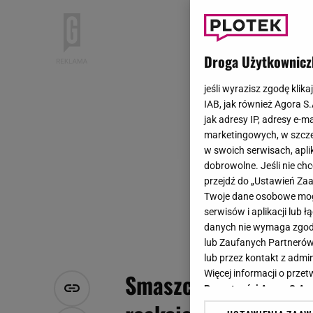
Droga Użytkownicz
jeśli wyrazisz zgodę klika
IAB, jak również Agora S
jak adresy IP, adresy e-m
marketingowych, w szcze
w swoich serwisach, aplik
dobrowolne. Jeśli nie ch
przejdź do „Ustawień Z
Twoje dane osobowe mogą
serwisów i aplikacji lub
danych nie wymaga zgody 
lub Zaufanych Partnerów
lub przez kontakt z admi
Więcej informacji o prz
Smaszcz zapytana o 
Prywatności Agora S.A.