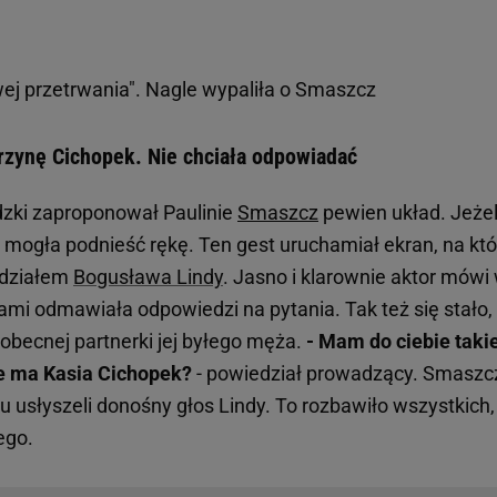
ej przetrwania". Nagle wypaliła o Smaszcz
rzynę Cichopek. Nie chciała odpowiadać
zki zaproponował Paulinie
Smaszcz
pewien układ. Jeżel
o mogła podnieść rękę. Ten gest uruchamiał ekran, na kt
udziałem
Bogusława Lindy
. Jasno i klarownie aktor mówi
ami odmawiała odpowiedzi na pytania. Tak też się stało,
becnej partnerki jej byłego męża.
- Mam do ciebie taki
te ma Kasia Cichopek?
- powiedział prowadzący. Smaszc
u usłyszeli donośny głos Lindy. To rozbawiło wszystkich,
ego.