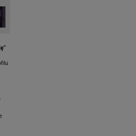
ję"
filu
a
e