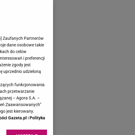
6
] Zaufanych Partnerów
woje dane osobowe takie
likach do celów
teresowań i preferencji
ażenie zgody jest
dę uprzednio udzieloną
yczących funkcjonowania
kach przetwarzanie
ązanej – Agora S.A. –
awień Zaawansowanych”
go jest kierowany.
ości Gazeta.pl
i
Polityka
j