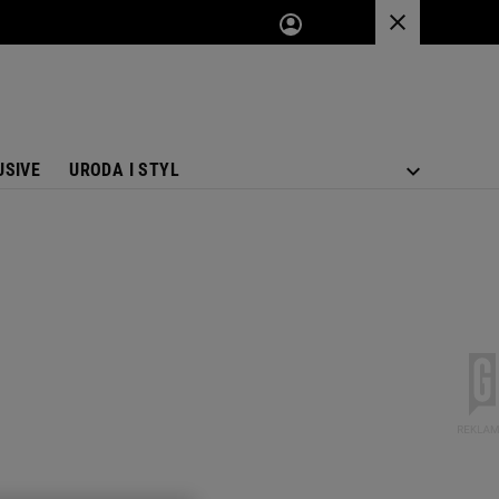
USIVE
URODA I STYL