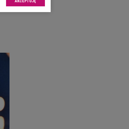
AKCEPTUJĘ
l sp. z o.o., jej
ić swoje preferencje
arzania danych poprzez
ych”. Zmiana ustawień
ach:
 celów identyfikacji.
omiar reklam i treści,