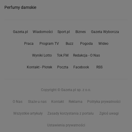
Perfumy damskie
Gazeta.pl
Wiadomości
Sport.pl
Biznes
Gazeta Wyborcza
Praca
Program TV
Buzz
Pogoda
Wideo
Wyniki Lotto
Tok.FM
Redakcja - O Nas
Kontakt - Plotek
Poczta
Facebook
RSS
Copyright © Gazeta.pl sp. z o.o.
O Nas
Staże u nas
Kontakt
Reklama
Polityka prywatności
Wszystkie artykuły
Zasady korzystania z portalu
Zgłoś uwagi
Ustawienia prywatności