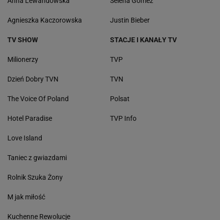
Anna Lewandowska
Selena Gomez
Agnieszka Kaczorowska
Justin Bieber
TV SHOW
STACJE I KANAŁY TV
Milionerzy
TVP
Dzień Dobry TVN
TVN
The Voice Of Poland
Polsat
Hotel Paradise
TVP Info
Love Island
Taniec z gwiazdami
Rolnik Szuka Żony
M jak miłość
Kuchenne Rewolucje