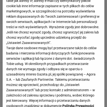
takie jak adresy IP, adresy e-mail czy identyfikatory plików
cookie lub inne informacje zapisane w tych plikach do celów
marketingowych, w szczególności na potrzeby wyświetlania
reklam dopasowanych do Twoich zainteresowań i preferencji w
swoich serwisach, aplikacjach i w Internecie lub personalizacji
treści w nich wyświetlanych. Wyrażenie zgody jest dobrowolne.
Jeśli nie chcesz wyrazić zgody, chcesz ograniczyć jej zakres lub
MARZENIA
chcesz wycofać zgodę uprzednio udzieloną przejdź do
„Ustawień Zaawansowanych”.
Tak szczerze jeszcze nie było w "The Voice
Twoje dane osobowe mogą być przetwarzane także do celów
Kids". Blanka wyznała, co jest jej marzeniem
badania i mierzenia informacji dotyczących funkcjonowania
7 MARCA 2026, 10:37
Dominika Kowalska,
serwisów i aplikacji lub łączone z danymi dot. świadczonych
Tobie usług. W określonych przypadkach przetwarzanie
Smaszcz o niespełnionym marzeniu z
danych nie wymaga zgody i odbywa się w oparciu o
Kurzajewskim. Nie wyszło przez problemy
uzasadniony interes Gazeta.pl, jej spółki powiązanej – Agora
zdrowotne
S.A. – lub Zaufanych Partnerów. Takiemu przetwarzaniu
15 LISTOPADA 2023, 22:24
Dominika Kowalska,
możesz się sprzeciwić, przechodząc do „Ustawień
Zaawansowanych” lub przez kontakt z administratorem – w
Dorota Gardias już tego nie ukrywa. Wyszło na
zależności od zakresu sprzeciwu i podmiotu, wobec którego
jaw, co szykuje w tajemnicy
jest kierowany. Więcej informacji o przetwarzaniu danych
osobowych znajdziesz w dokumencie
Polityka Prywatności
26 WRZEŚNIA 2023, 11:54
Magdalena Mućka,