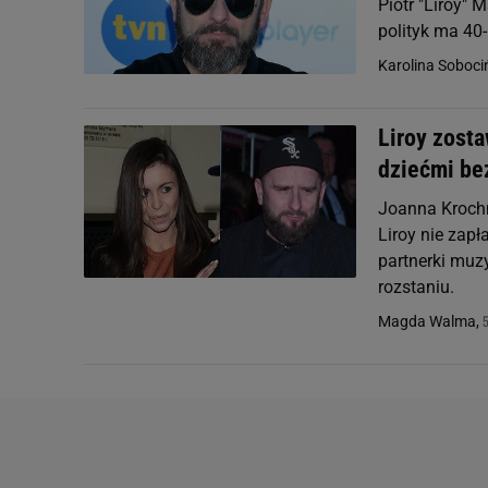
Piotr "Liroy" 
polityk ma 40-
Karolina Soboci
Liroy zosta
dziećmi be
Joanna Krochm
Liroy nie zapł
partnerki muz
rozstaniu.
Magda Walma,