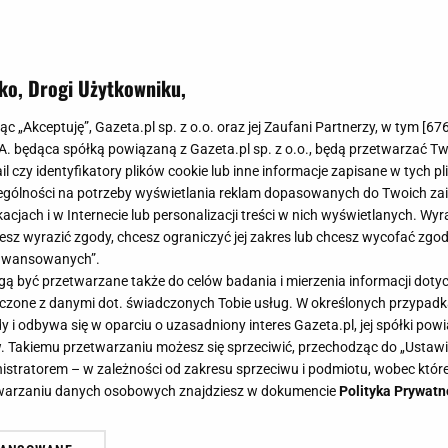
ko, Drogi Użytkowniku,
jąc „Akceptuję”, Gazeta.pl sp. z o.o. oraz jej Zaufani Partnerzy, w tym [
67
.A. będąca spółką powiązaną z Gazeta.pl sp. z o.o., będą przetwarzać T
ail czy identyfikatory plików cookie lub inne informacje zapisane w tych p
gólności na potrzeby wyświetlania reklam dopasowanych do Twoich zain
acjach i w Internecie lub personalizacji treści w nich wyświetlanych. Wyr
cesz wyrazić zgody, chcesz ograniczyć jej zakres lub chcesz wycofać zgo
aawansowanych”.
 być przetwarzane także do celów badania i mierzenia informacji dot
 łączone z danymi dot. świadczonych Tobie usług. W określonych przypad
i odbywa się w oparciu o uzasadniony interes Gazeta.pl, jej spółki powi
. Takiemu przetwarzaniu możesz się sprzeciwić, przechodząc do „Ust
nistratorem – w zależności od zakresu sprzeciwu i podmiotu, wobec które
etwarzaniu danych osobowych znajdziesz w dokumencie
Polityka Prywatn