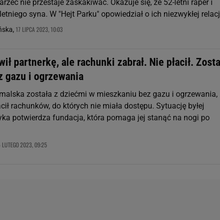
Marzec nie przestaje zaskakiwać. Okazuje się, że 52-letni raper i
letniego syna. W "Hejt Parku" opowiedział o ich niezwykłej relacj
17 LIPCA 2023, 10:03
ńska,
wił partnerkę, ale rachunki zabrał. Nie płacił. Zosta
z gazu i ogrzewania
alska została z dziećmi w mieszkaniu bez gazu i ogrzewania,
acił rachunków, do których nie miała dostępu. Sytuację byłej
yka potwierdza fundacja, która pomaga jej stanąć na nogi po
5 LUTEGO 2023, 09:25