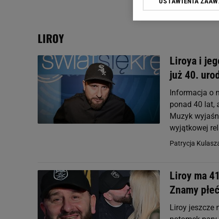
USTAWIENIA ZAA
Klikając „Akceptuję” wyra
Zaufanych Partnerów i A
dotyczące plików cookie,
LIROY
odnośnik „Ustawienia pr
plików cookie możliwa je
Liroya i je
My, nasi Zaufani Partne
już 40. uro
Użycie dokładnych danych
Przechowywanie informacji
Informacja o 
badnie odbiorców i uleps
ponad 40 lat, 
Muzyk wyjaśnił
wyjątkowej rel
Patrycja Kulasz
Liroy ma 41
Znamy płeć
Liroy jeszcze