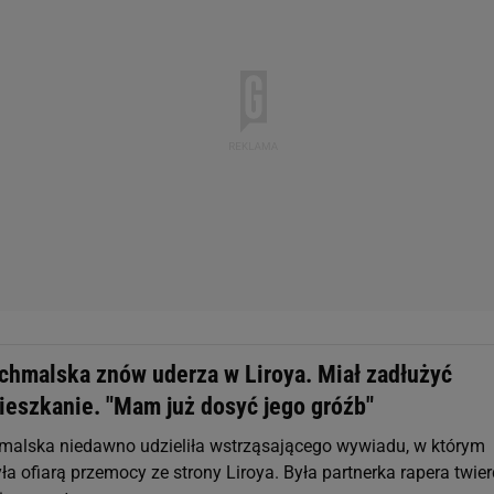
chmalska znów uderza w Liroya. Miał zadłużyć
ieszkanie. "Mam już dosyć jego gróźb"
alska niedawno udzieliła wstrząsającego wywiadu, w którym
ła ofiarą przemocy ze strony Liroya. Była partnerka rapera twier