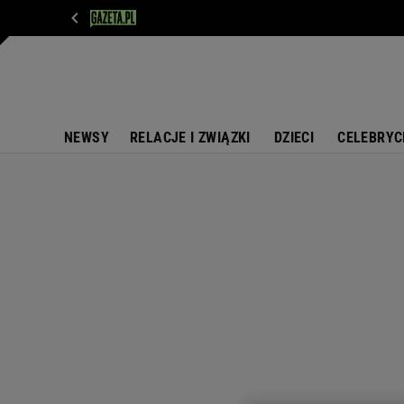
WIADOMOŚCI
NEXT
SPORT
PLOTEK
D
NEWSY
RELACJE I ZWIĄZKI
DZIECI
CELEBRYC