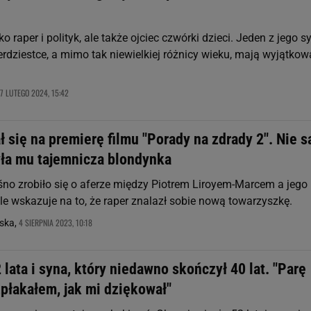
lko raper i polityk, ale także ojciec czwórki dzieci. Jeden z jego 
terdziestce, a mimo tak niewielkiej różnicy wieku, mają wyjątkow
7 LUTEGO 2024, 15:42
ł się na premierę filmu "Porady na zdrady 2". Nie 
ła mu tajemnicza blondynka
no zrobiło się o aferze między Piotrem Liroyem-Marcem a jego 
le wskazuje na to, że raper znalazł sobie nową towarzyszkę.
4 SIERPNIA 2023, 10:18
ska,
 lata i syna, który niedawno skończył 40 lat. "Parę
zpłakałem, jak mi dziękował"