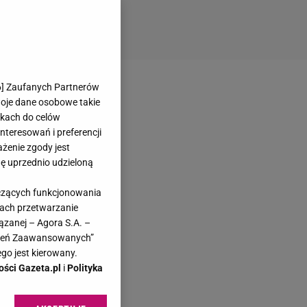
6
] Zaufanych Partnerów
woje dane osobowe takie
likach do celów
teresowań i preferencji
ażenie zgody jest
dę uprzednio udzieloną
yczących funkcjonowania
kach przetwarzanie
ązanej – Agora S.A. –
awień Zaawansowanych”
go jest kierowany.
ości Gazeta.pl
i
Polityka