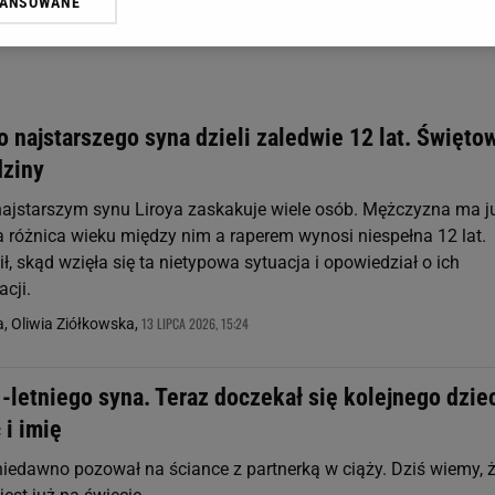
WANSOWANE
żasz też zgodę na zainstalowanie i przechowywanie plików cookie Gazeta.p
gora S.A. na Twoim urządzeniu końcowym. Możesz w każdej chwili zmien
 wywołując narzędzie do zarządzania twoimi preferencjami dot. przetw
ywatności ” w stopce serwisu i przechodząc do „Ustawień Zaawansowan
st także za pomocą ustawień przeglądarki.
go najstarszego syna dzieli zaledwie 12 lat. Święto
rzy i Agora S.A. możemy przetwarzać dane osobowe w następujących cel
dziny
 geolokalizacyjnych. Aktywne skanowanie charakterystyki urządzenia do
 na urządzeniu lub dostęp do nich. Spersonalizowane reklamy i treści, p
najstarszym synu Liroya zaskakuje wiele osób. Mężczyzna ma j
zanie usług.
Lista Zaufanych Partnerów
a różnica wieku między nim a raperem wynosi niespełna 12 lat.
, skąd wzięła się ta nietypowa sytuacja i opowiedział o ich
acji.
13 LIPCA 2026, 15:24
a, Oliwia Ziółkowska,
-letniego syna. Teraz doczekał się kolejnego dzie
 i imię
 niedawno pozował na ściance z partnerką w ciąży. Dziś wiemy, 