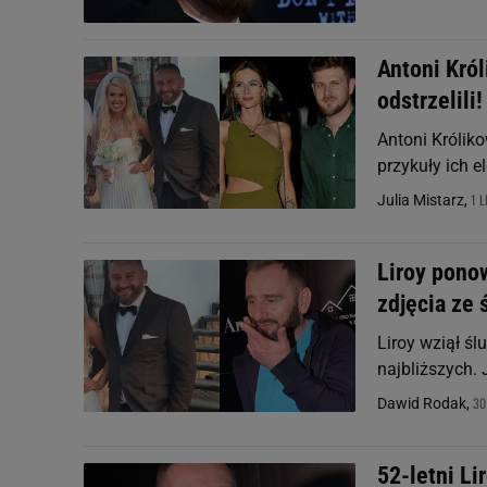
Antoni Król
odstrzelili!
Antoni Króliko
przykuły ich e
1 L
Julia Mistarz,
Liroy pono
zdjęcia ze 
Liroy wziął ś
najbliższych.
30
Dawid Rodak,
52-letni Li