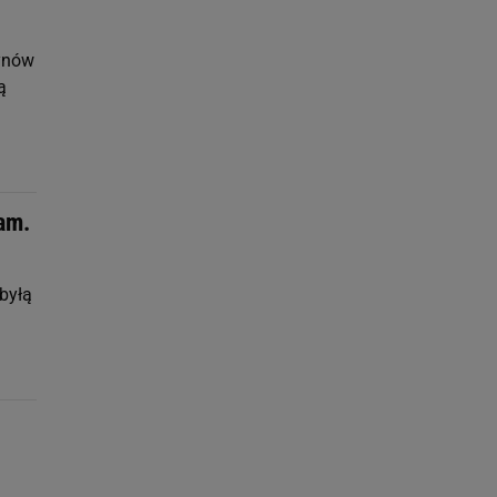
synów
ą
sam.
byłą