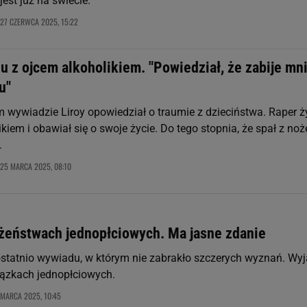
est już na świecie.
27 CZERWCA 2025, 15:22
iu z ojcem alkoholikiem. "Powiedział, że zabije mn
u"
wywiadzie Liroy opowiedział o traumie z dzieciństwa. Raper ży
kiem i obawiał się o swoje życie. Do tego stopnia, że spał z no
.
25 MARCA 2025, 08:10
łżeństwach jednopłciowych. Ma jasne zdanie
 ostatnio wywiadu, w którym nie zabrakło szczerych wyznań. Wyj
iązkach jednopłciowych.
 MARCA 2025, 10:45