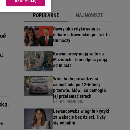
AKCEPTUJĘ
l sp. z o.o., jej
ić swoje preferencje
POPULARNE
NAJNOWSZE
arzania danych poprzez
ych”. Zmiana ustawień
Gawryluk krytykowana za
debatę u Nawrockiego. Tak to
wał
tłumaczy
ach:
 celów identyfikacji.
omiar reklam i treści,
Kwaśniewscy mają willę na
uż
Mazurach. Tam odpoczywają
od miasta
Wróciła do prowadzenia
samochodu po 12-letniej
przerwie. Mówi, co pomogło
jej przełamać strach
MATERIAŁ PROMOCYJNY
cka.
Lewandowska w ogniu krytyki
za wakacje bez dzieci. Hyży
się odpaliła
że