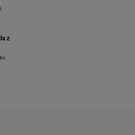
i.
ła z
 bo