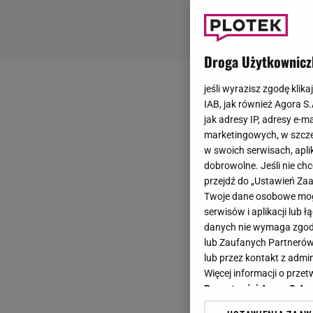
Droga Użytkownicz
jeśli wyrazisz zgodę klika
IAB, jak również Agora S
jak adresy IP, adresy e-m
marketingowych, w szcze
w swoich serwisach, aplik
dobrowolne. Jeśli nie ch
przejdź do „Ustawień Z
Twoje dane osobowe mogą
serwisów i aplikacji lub
danych nie wymaga zgody 
lub Zaufanych Partnerów
lub przez kontakt z admi
Więcej informacji o prz
Prywatności Agora S.A.