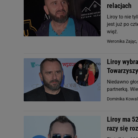
relacjach
Liroy to nie ty
jest już po cz
więź.
Weronika Zając,
Liroy wybra
Towarzyszy
Niedawno głoś
partnerką. Wie
Dominika Kowal
Liroy ma 52
razy się ro