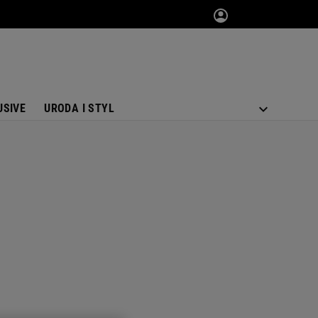
USIVE
URODA I STYL