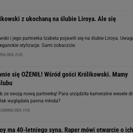
ikowski z ukochaną na ślubie Liroya. Ale się
wski i jego partnerka Izabela pojawili się na ślubie Liroya. Uwag
leganckie stylizacje. Sami zobaczcie.
IPCA 2024, 21:25
wnie się OŻENIŁ! Wśród gości Królikowski. Mamy
ślubu
lub ze swoją nową partnerką! Para urządziła kameralne wesele dl
 Jak wyglądała panna młoda?
 CZERWCA 2024, 11:10
roy ma 40-letniego syna. Raper mówi otwarcie o ic