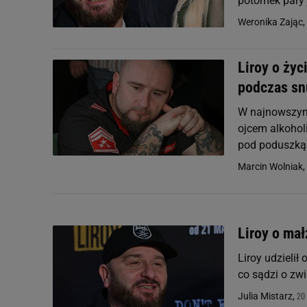
potomek pary j
Weronika Zając,
Liroy o życ
podczas sn
W najnowszym 
ojcem alkoholi
pod poduszką
Marcin Wolniak,
Liroy o ma
Liroy udzielił
co sądzi o zw
20
Julia Mistarz,