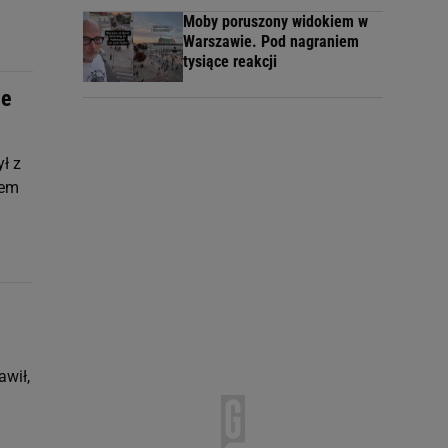
Moby poruszony widokiem w
Warszawie. Pod nagraniem
tysiące reakcji
ie
ł z
żem
awił,