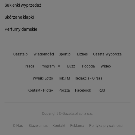
Sukienki wyprzedaż
Skórzane klapki
Perfumy damskie
Gazeta.pl
Wiadomości
Sport.pl
Biznes
Gazeta Wyborcza
Praca
Program TV
Buzz
Pogoda
Wideo
Wyniki Lotto
Tok.FM
Redakcja - O Nas
Kontakt - Plotek
Poczta
Facebook
RSS
Copyright © Gazeta.pl sp. z o.o.
O Nas
Staże u nas
Kontakt
Reklama
Polityka prywatności