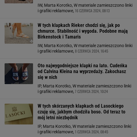
IW, Marta Korotko, W materiale zamieszczono linki
16 CZERWCA 2024, 08:13
i grafiki reklamowe,
W tych klapkach Rieker chodzi się, jak po
chmurce. Stabilność i wygoda. Podobne mają
Birkenstock i Tamaris
IW, Marta Korotko, W materiale zamieszczono linki
8 CZERWCA 2024, 16:45
i grafiki reklamowe,
Oto najwygodniejsze klapki na lato. Cudeńka
od Calvina Kleina na wyprzedaży. Zakochasz
się w nich
IP, Marta Korotko, W materiale zamieszczono linki
7 CZERWCA 2024, 10:24
i grafiki reklamowe,
W tych skórzanych klapkach od Lasockiego
czuję się, jakbym chodziła boso. Od teraz to
mój letni niezbędnik
IP, Marta Korotko, W materiale zamieszczono linki
1 CZERWCA 2024, 08:45
i grafiki reklamowe,