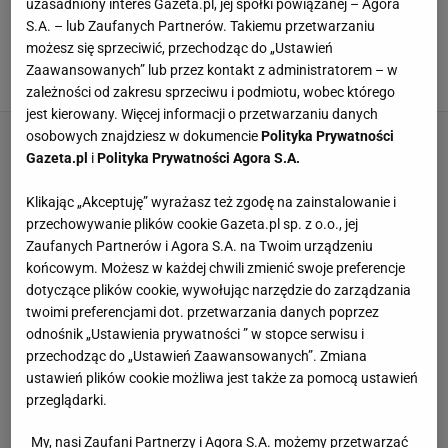
Niby Jenny Fairy, a jak Birkenstock. Te klapki
uzasadniony interes Gazeta.pl, jej spółki powiązanej – Agora
są mega podobne, a różnica w cenie kolosalna.
S.A. – lub Zaufanych Partnerów. Takiemu przetwarzaniu
To letni skarb
możesz się sprzeciwić, przechodząc do „Ustawień
IP, W materiale zamieszczono linki i grafiki
Zaawansowanych” lub przez kontakt z administratorem – w
23 LIPCA 2024, 14:22
reklamowe,
zależności od zakresu sprzeciwu i podmiotu, wobec którego
jest kierowany. Więcej informacji o przetwarzaniu danych
osobowych znajdziesz w dokumencie
Polityka Prywatności
Gazeta.pl
i
Polityka Prywatności Agora S.A.
Klikając „Akceptuję” wyrażasz też zgodę na zainstalowanie i
przechowywanie plików cookie Gazeta.pl sp. z o.o., jej
Zaufanych Partnerów i Agora S.A. na Twoim urządzeniu
końcowym. Możesz w każdej chwili zmienić swoje preferencje
dotyczące plików cookie, wywołując narzędzie do zarządzania
twoimi preferencjami dot. przetwarzania danych poprzez
odnośnik „Ustawienia prywatności ” w stopce serwisu i
przechodząc do „Ustawień Zaawansowanych”. Zmiana
ustawień plików cookie możliwa jest także za pomocą ustawień
przeglądarki.
My, nasi Zaufani Partnerzy i Agora S.A. możemy przetwarzać