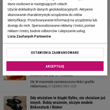
dane osobowe w następujących celach:
Użycie dokładnych danych geolokalizacyjnych. Aktywne
skanowanie charakterystyki urządzenia do celów
identyfikacji. Przechowywanie informacji na urządzeniu lub
dostęp do nich. Spersonalizowane reklamy i treści, pomiar
reklam i treści, badnie odbiorców i ulepszanie usług.
Długo czekałam, aż te klapki Birkenstock trafią
Lista Zaufanych Partnerów
na wyprzedaż. Wreszcie je mam. Są leciutkie
jak piórko
IP, W materiale zamieszczono linki i grafiki
USTAWIENIA ZAAWANSOWANE
2 LIPCA 2024, 11:33
reklamowe,
Te klapki Kubota mnie zaczarowały. Nie
AKCEPTUJĘ
miałam na nogach wygodniejszych. Sportowe
modele ma też 4F i Adidas
IW, W materiale zamieszczono linki i grafiki
21 CZERWCA 2024, 12:23
reklamowe,
Gdy włożyłam te klapki Ryłko, nie chciałam już
innych. Robią wrażenie, niczym modele
Birkenstock i Rieker