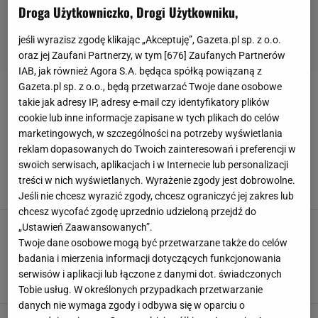
Droga Użytkowniczko, Drogi Użytkowniku,
jeśli wyrazisz zgodę klikając „Akceptuję”, Gazeta.pl sp. z o.o.
oraz jej Zaufani Partnerzy, w tym [
676
] Zaufanych Partnerów
IAB, jak również Agora S.A. będąca spółką powiązaną z
Gazeta.pl sp. z o.o., będą przetwarzać Twoje dane osobowe
KLAPKI NA PLATFORMIE
takie jak adresy IP, adresy e-mail czy identyfikatory plików
cookie lub inne informacje zapisane w tych plikach do celów
Klasyczne klapki schowaj do szafy. Te w stylu
marketingowych, w szczególności na potrzeby wyświetlania
Barbary Kurdej-Szatan rządzą latem. Hitowy
reklam dopasowanych do Twoich zainteresowań i preferencji w
trend wakacyjny
swoich serwisach, aplikacjach i w Internecie lub personalizacji
IP, W materiale zamieszczono linki i grafiki
treści w nich wyświetlanych. Wyrażenie zgody jest dobrowolne.
8 SIERPNIA 2024, 12:27
reklamowe,
Jeśli nie chcesz wyrazić zgody, chcesz ograniczyć jej zakres lub
chcesz wycofać zgodę uprzednio udzieloną przejdź do
Te klapki Ryłko znikają z półek w mgnieniu
„Ustawień Zaawansowanych”.
oka. Ich cenę ucięto o 140 zł. Leciutkie i
Twoje dane osobowe mogą być przetwarzane także do celów
mięciutkie niczym kapcie
badania i mierzenia informacji dotyczących funkcjonowania
IP, W materiale zamieszczono linki i grafiki
serwisów i aplikacji lub łączone z danymi dot. świadczonych
6 SIERPNIA 2024, 12:55
reklamowe,
Tobie usług. W określonych przypadkach przetwarzanie
danych nie wymaga zgody i odbywa się w oparciu o