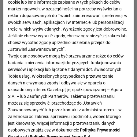
cookie lub inne informacje zapisane w tych plikach do celów
marketingowych, w szczególności na potrzeby wyświetlania
reklam dopasowanych do Twoich zainteresowań i preferencji w
swoich serwisach, aplikacjach i w Internecie lub personalizacji
treści w nich wyświetlanych. Wyrażenie zgody jest dobrowolne.
Jeśli nie chcesz wyrazić zgody, chcesz ograniczyć jej zakres lub
AGNIESZKA WASILEWSKA
chcesz wycofać zgodę uprzednio udzieloną przejdź do
„Ustawień Zaawansowanych”.
Twoje dane osobowe mogą być przetwarzane także do celów
Piotr Mróz rozstał się z narzeczoną. Pomaga
mu wiara. "Dołączyłem do grupy
badania i mierzenia informacji dotyczących funkcjonowania
pielgrzymkowej"
serwisów i aplikacji lub łączone z danymi dot. świadczonych
Tobie usług. W określonych przypadkach przetwarzanie
12 SIERPNIA 2024, 13:28
Nikola Siwik,
danych nie wymaga zgody i odbywa się w oparciu o
uzasadniony interes Gazeta.pl, jej spółki powiązanej – Agora
Była narzeczona Piotra Mroza zabrała głos.
S.A. – lub Zaufanych Partnerów. Takiemu przetwarzaniu
Mówi o rozstaniu i rodzinie
możesz się sprzeciwić, przechodząc do „Ustawień
7 SIERPNIA 2024, 21:18
Dominika Kowalska,
Zaawansowanych” lub przez kontakt z administratorem – w
zależności od zakresu sprzeciwu i podmiotu, wobec którego
Piotr Mróz w hotelu tylko dla dorosłych. Cieszy
jest kierowany. Więcej informacji o przetwarzaniu danych
się, że brakuje tam dzieci. "Robiłyby hałas"
osobowych znajdziesz w dokumencie
Polityka Prywatności
8 LIPCA 2022, 22:01
Aneta Kmiecik,
Gazeta.pl
i
Polityka Prywatności Agora S.A.