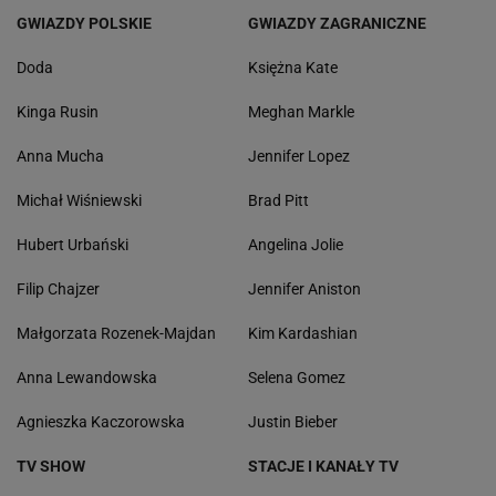
GWIAZDY POLSKIE
GWIAZDY ZAGRANICZNE
Doda
Księżna Kate
Kinga Rusin
Meghan Markle
Anna Mucha
Jennifer Lopez
Michał Wiśniewski
Brad Pitt
Hubert Urbański
Angelina Jolie
Filip Chajzer
Jennifer Aniston
Małgorzata Rozenek-Majdan
Kim Kardashian
Anna Lewandowska
Selena Gomez
Agnieszka Kaczorowska
Justin Bieber
TV SHOW
STACJE I KANAŁY TV