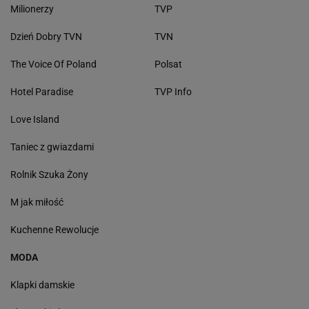
Milionerzy
TVP
Dzień Dobry TVN
TVN
The Voice Of Poland
Polsat
Hotel Paradise
TVP Info
Love Island
Taniec z gwiazdami
Rolnik Szuka Żony
M jak miłość
Kuchenne Rewolucje
MODA
Klapki damskie