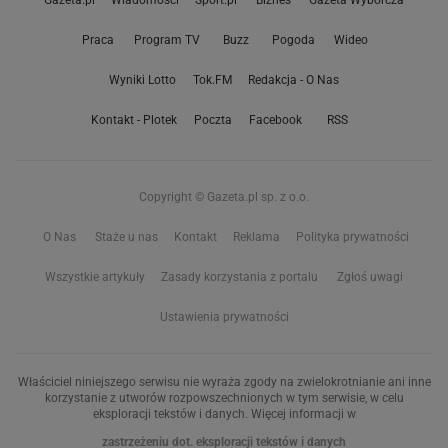
Gazeta.pl
Wiadomości
Sport.pl
Biznes
Gazeta Wyborcza
Praca
Program TV
Buzz
Pogoda
Wideo
Wyniki Lotto
Tok.FM
Redakcja - O Nas
Kontakt - Plotek
Poczta
Facebook
RSS
Copyright © Gazeta.pl sp. z o.o.
O Nas
Staże u nas
Kontakt
Reklama
Polityka prywatności
Wszystkie artykuły
Zasady korzystania z portalu
Zgłoś uwagi
Ustawienia prywatności
Właściciel niniejszego serwisu nie wyraża zgody na zwielokrotnianie ani inne
korzystanie z utworów rozpowszechnionych w tym serwisie, w celu
eksploracji tekstów i danych. Więcej informacji w
zastrzeżeniu dot. eksploracji tekstów i danych