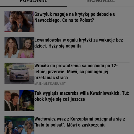
POPULARNE
NAJNOWSZE
Gawryluk reaguje na krytykę po debacie u
Nawrockiego. Co na to Polsat?
Lewandowska w ogniu krytyki za wakacje bez
dzieci. Hyży się odpaliła
Wróciła do prowadzenia samochodu po 12-
letniej przerwie. Mówi, co pomogło jej
przełamać strach
MATERIAŁ PROMOCYJNY
Tak wygląda mazurska willa Kwaśniewskich. Tuż
obok kryje się coś jeszcze
Wachowicz wraz z Kurzopkami pożegnała się z
"halo tu polsat". Mówi o zaskoczeniu