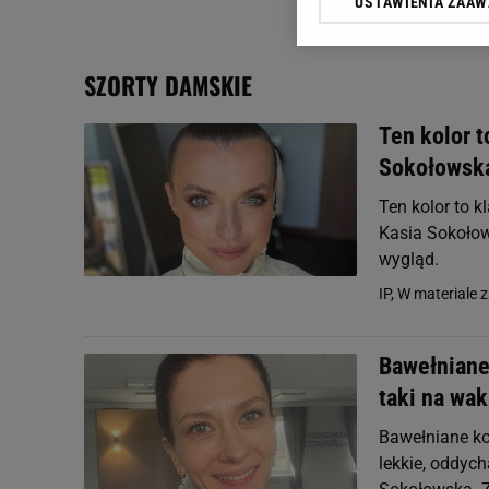
USTAWIENIA ZAA
Klikając „Akceptuję” wyra
Zaufanych Partnerów i A
dotyczące plików cookie,
SZORTY DAMSKIE
odnośnik „Ustawienia pr
plików cookie możliwa je
Ten kolor t
My, nasi Zaufani Partne
Sokołowska
Użycie dokładnych danych
Przechowywanie informacji
Ten kolor to k
badnie odbiorców i uleps
Kasia Sokołow
wygląd.
IP, W materiale 
Bawełniane
taki na wa
Bawełniane ko
lekkie, oddych