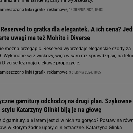
nalazłam niemal identyczny na wyprzedaży.
13 SIERPNIA 2024, 09:03
zamieszczono linki i grafiki reklamowe,
 Reserved to gratka dla elegantek. A ich cena? Je
arte uwagi ma też Mohito i Diverse
 nie można przegapić. Reserved wyprzedaje eleganckie szorty za
zł. Wykonane są z wiskozy, więc w sam raz sprawdzą się na letn
i Diverse też mają ciekawe propozycje.
9 SIERPNIA 2024, 18:05
zamieszczono linki i grafiki reklamowe,
yczne garnitury odchodzą na drugi plan. Szykowne
stylu Katarzyny Glinki biją je na głowę
ić garnitury, ale latem jest ci w nich za gorąco? Postaw na równ
aw, w którym żadne upały ci niestraszne. Katarzyna Glinka