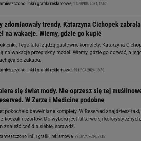
1 SIERPNIA 2024, 15:52
zamieszczono linki i grafiki reklamowe,
y zdominowały trendy. Katarzyna Cichopek zabrała
l na wakacje. Wiemy, gdzie go kupić
 sukienki. Tego lata rządzą gustowne komplety. Katarzyna Cicho
bą na wakacje przepiękny model. Wiemy, gdzie go dorwać, a jeg
achęca do zakupu.
29 LIPCA 2024, 19:30
zamieszczono linki i grafiki reklamowe,
biera się świat mody. Nie oprzesz się tej muślinow
Reserved. W Zarze i Medicine podobne
t pokochało bawełniane komplety. W Reserved znajdziesz taki,
 z koszuli i szortów. Do wyboru jest kilka wersji kolorystycznych,
 znaleźć coś dla siebie, sprawdź.
28 LIPCA 2024, 21:15
zamieszczono linki i grafiki reklamowe,