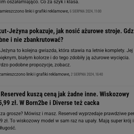
im oszałamiająco. Co za szyk i klasa.
6 SIERPNIA 2024, 11:00
zamieszczono linki i grafiki reklamowe,
ut-Jeżyna pokazuje, jak nosić ażurowe stroje. Gdz
bne i nie zbankrutować?
Jeżyna to kolejna gwiazda, która stawia na letnie komplety. Jej
ięknym, białym kolorze i do tego zdobiły ją ażurowe wycięcia.
dzo podobne propozycje, zobacz.
2 SIERPNIA 2024, 16:40
zamieszczono linki i grafiki reklamowe,
z Reserved kuszą ceną jak żadne inne. Wiskozowy
,99 zł. W Born2be i Diverse też cacka
o za grosze? Mówisz i masz. Reserved wyprzedaje prawdziwe per
9 zł. To wiskozowy model w sam raz na upały. Mają super krój i
ługość.