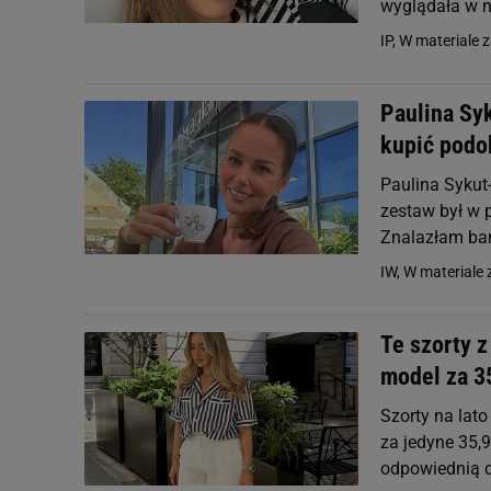
wyglądała w n
IP, W materiale 
Paulina Syk
kupić podo
Paulina Sykut-
zestaw był w p
Znalazłam bar
IW, W materiale 
Te szorty 
model za 35
Szorty na lat
za jedyne 35,9
odpowiednią d