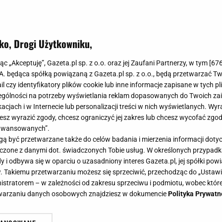
ko, Drogi Użytkowniku,
jąc „Akceptuję”, Gazeta.pl sp. z o.o. oraz jej Zaufani Partnerzy, w tym [
67
.A. będąca spółką powiązaną z Gazeta.pl sp. z o.o., będą przetwarzać T
ail czy identyfikatory plików cookie lub inne informacje zapisane w tych p
gólności na potrzeby wyświetlania reklam dopasowanych do Twoich zain
acjach i w Internecie lub personalizacji treści w nich wyświetlanych. Wyr
cesz wyrazić zgody, chcesz ograniczyć jej zakres lub chcesz wycofać zgo
aawansowanych”.
 być przetwarzane także do celów badania i mierzenia informacji dot
 łączone z danymi dot. świadczonych Tobie usług. W określonych przypad
i odbywa się w oparciu o uzasadniony interes Gazeta.pl, jej spółki powi
. Takiemu przetwarzaniu możesz się sprzeciwić, przechodząc do „Ust
nistratorem – w zależności od zakresu sprzeciwu i podmiotu, wobec które
etwarzaniu danych osobowych znajdziesz w dokumencie
Polityka Prywatn