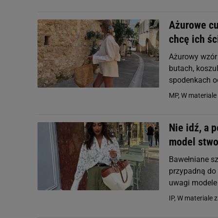
Ażurowe cud
chcę ich ś
Ażurowy wzór 
butach, koszu
spodenkach od 
MP, W materiale 
Nie idź, a 
model stwo
Bawełniane sz
przypadną do 
uwagi modele
IP, W materiale 