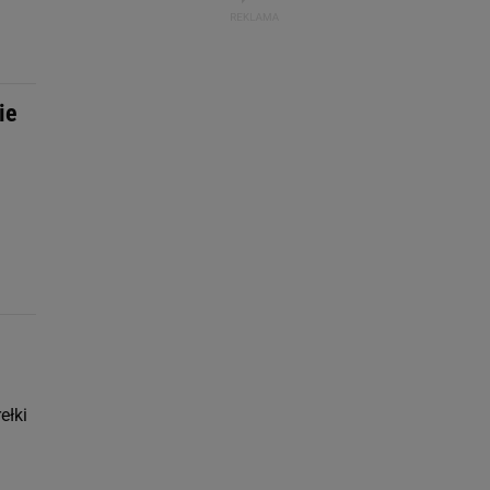
ie
ełki