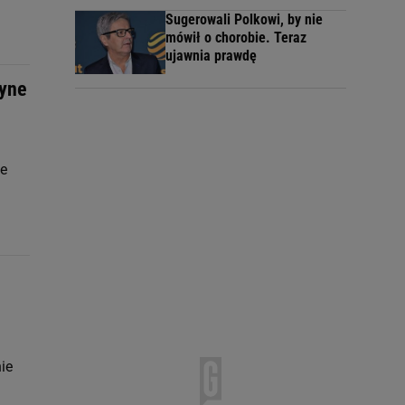
Sugerowali Polkowi, by nie
mówił o chorobie. Teraz
ujawnia prawdę
dyne
ie
ie