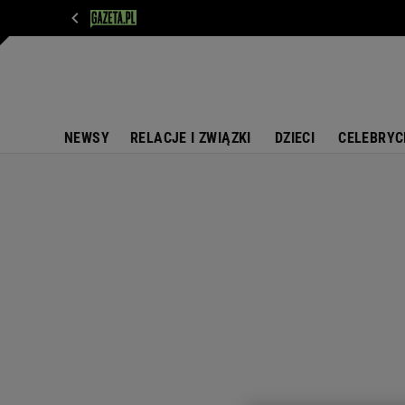
WIADOMOŚCI
NEXT
SPORT
PLOTEK
D
NEWSY
RELACJE I ZWIĄZKI
DZIECI
CELEBRYC