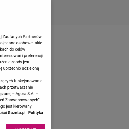
6
] Zaufanych Partnerów
woje dane osobowe takie
likach do celów
teresowań i preferencji
ażenie zgody jest
dę uprzednio udzieloną
yczących funkcjonowania
kach przetwarzanie
ązanej – Agora S.A. –
awień Zaawansowanych”
go jest kierowany.
ości Gazeta.pl
i
Polityka