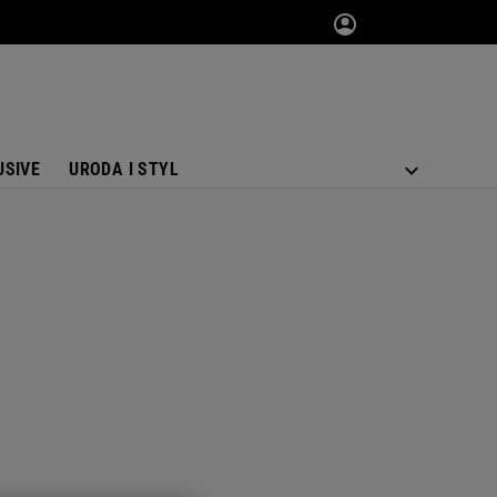
USIVE
URODA I STYL