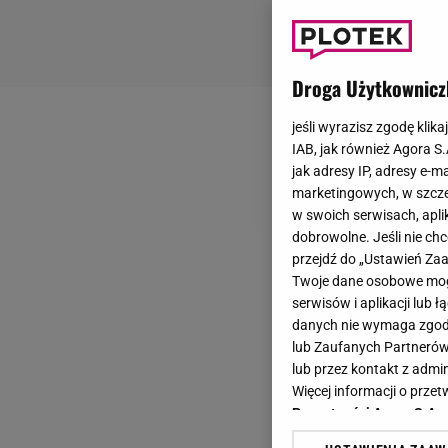
Droga Użytkownicz
jeśli wyrazisz zgodę klika
IAB, jak również Agora S
jak adresy IP, adresy e-m
marketingowych, w szcze
w swoich serwisach, aplik
dobrowolne. Jeśli nie ch
przejdź do „Ustawień Z
Twoje dane osobowe mogą
serwisów i aplikacji lub
danych nie wymaga zgody 
lub Zaufanych Partnerów
lub przez kontakt z admi
Więcej informacji o prz
Prywatności Agora S.A.