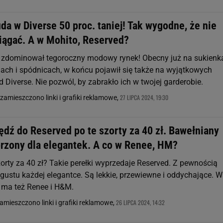
a w Diverse 50 proc. taniej! Tak wygodne, że nie
ciągać. A w Mohito, Reserved?
zdominował tegoroczny modowy rynek! Obecny już na sukienk
lach i spódnicach, w końcu pojawił się także na wyjątkowych
Diverse. Nie pozwól, by zabrakło ich w twojej garderobie.
27 LIPCA 2024, 19:30
zamieszczono linki i grafiki reklamowe,
pędź do Reserved po te szorty za 40 zł. Bawełniany
rzony dla elegantek. A co w Renee, HM?
orty za 40 zł? Takie perełki wyprzedaje Reserved. Z pewnością
gustu każdej elegantce. Są lekkie, przewiewne i oddychające. W
 ma też Renee i H&M.
26 LIPCA 2024, 14:32
zamieszczono linki i grafiki reklamowe,