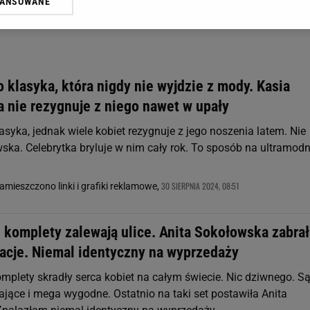
WANSOWANE
żasz też zgodę na zainstalowanie i przechowywanie plików cookie Gazeta.p
gora S.A. na Twoim urządzeniu końcowym. Możesz w każdej chwili zmien
 wywołując narzędzie do zarządzania twoimi preferencjami dot. przetw
ywatności ” w stopce serwisu i przechodząc do „Ustawień Zaawansowan
st także za pomocą ustawień przeglądarki.
o klasyka, która nigdy nie wyjdzie z mody. Kasia
rzy i Agora S.A. możemy przetwarzać dane osobowe w następujących cel
 nie rezygnuje z niego nawet w upały
 geolokalizacyjnych. Aktywne skanowanie charakterystyki urządzenia do
 na urządzeniu lub dostęp do nich. Spersonalizowane reklamy i treści, p
lasyka, jednak wiele kobiet rezygnuje z jego noszenia latem. Nie
zanie usług.
Lista Zaufanych Partnerów
ska. Celebrytka bryluje w nim cały rok. To sposób na ultramod
30 SIERPNIA 2024, 08:51
zamieszczono linki i grafiki reklamowe,
 komplety zalewają ulice. Anita Sokołowska zabrał
kacje. Niemal identyczny na wyprzedaży
mplety skradły serca kobiet na całym świecie. Nic dziwnego. S
ające i mega wygodne. Ostatnio na taki set postawiła Anita