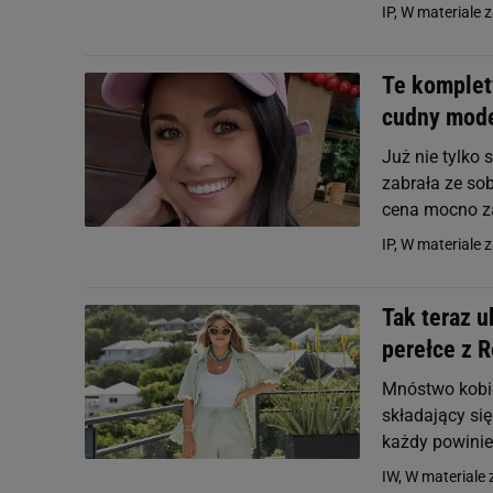
IP, W materiale 
Te komplet
cudny mode
Już nie tylko
zabrała ze so
cena mocno z
IP, W materiale 
Tak teraz u
perełce z 
Mnóstwo kobie
składający się
każdy powinien
IW, W materiale 