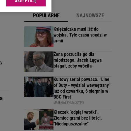
AKCEPTUJĘ
l sp. z o.o., jej
ić swoje preferencje
POPULARNE
NAJNOWSZE
arzania danych poprzez
ych”. Zmiana ustawień
Księżniczka musi iść do
wojska. Tyle czasu spędzi w
armii
ach:
 celów identyfikacji.
omiar reklam i treści,
Żona porzuciła go dla
młodszego. Jacek Łągwa
ny
błagał, żeby wróciła
Kultowy serial powraca. "Line
of Duty - wydział wewnętrzny"
już od czwartku, 6 sierpnia w
BBC First
a
MATERIAŁ PROMOCYJNY
Kłeczek "odpiął wrotki".
ą
Ziemiec grzmi bez litości.
"Niedopuszczalne"