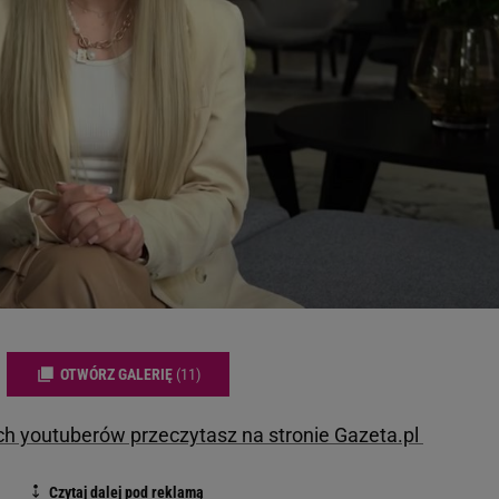
OTWÓRZ GALERIĘ
(11)
ch youtuberów przeczytasz na stronie Gazeta.pl