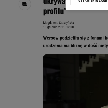
ukrywała. "Niewielu 
USTAWIENIA ZAA
Klikając „Akceptuję” wyra
profilu"
Zaufanych Partnerów i A
dotyczące plików cookie,
odnośnik „Ustawienia pr
Magdalena Staszyńska
plików cookie możliwa je
13 grudnia 2021, 12:00
My, nasi Zaufani Partne
Wersow podzieliła się z fanami k
Użycie dokładnych danych
Przechowywanie informacji
urodzenia ma bliznę w dość nie
badnie odbiorców i uleps