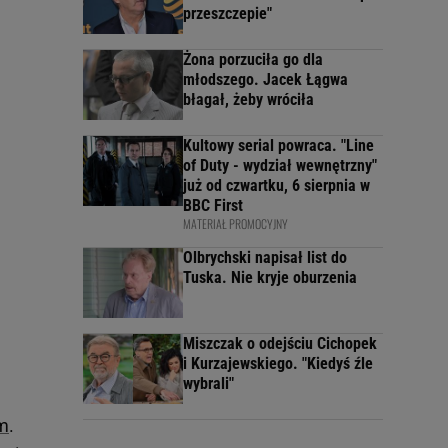
przeszczepie"
Żona porzuciła go dla
młodszego. Jacek Łągwa
błagał, żeby wróciła
Kultowy serial powraca. "Line
of Duty - wydział wewnętrzny"
już od czwartku, 6 sierpnia w
BBC First
MATERIAŁ PROMOCYJNY
Olbrychski napisał list do
Tuska. Nie kryje oburzenia
Miszczak o odejściu Cichopek
i Kurzajewskiego. "Kiedyś źle
wybrali"
m
.