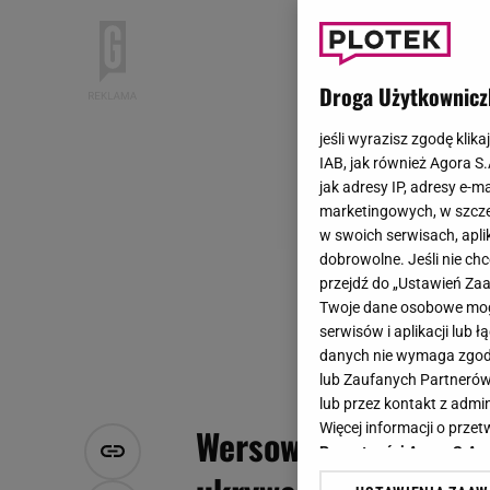
Droga Użytkownicz
jeśli wyrazisz zgodę klika
IAB, jak również Agora S
jak adresy IP, adresy e-m
marketingowych, w szcze
w swoich serwisach, aplik
dobrowolne. Jeśli nie ch
przejdź do „Ustawień Z
Twoje dane osobowe mogą
serwisów i aplikacji lub
danych nie wymaga zgody 
lub Zaufanych Partnerów
lub przez kontakt z admi
Więcej informacji o prz
Wersow podzieliła si
Prywatności Agora S.A.