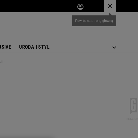
USIVE
URODA I STYL
filu"