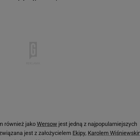
m również jako
Wersow
jest jedną z najpopularniejszych
 związana jest z założycielem
Ekip
y,
Karolem Wiśniewski