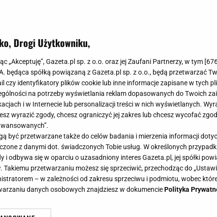
ko, Drogi Użytkowniku,
jąc „Akceptuję”, Gazeta.pl sp. z o.o. oraz jej Zaufani Partnerzy, w tym [
67
.A. będąca spółką powiązaną z Gazeta.pl sp. z o.o., będą przetwarzać T
ail czy identyfikatory plików cookie lub inne informacje zapisane w tych p
gólności na potrzeby wyświetlania reklam dopasowanych do Twoich zain
acjach i w Internecie lub personalizacji treści w nich wyświetlanych. Wyr
cesz wyrazić zgody, chcesz ograniczyć jej zakres lub chcesz wycofać zgo
aawansowanych”.
 być przetwarzane także do celów badania i mierzenia informacji dot
 łączone z danymi dot. świadczonych Tobie usług. W określonych przypad
i odbywa się w oparciu o uzasadniony interes Gazeta.pl, jej spółki powi
. Takiemu przetwarzaniu możesz się sprzeciwić, przechodząc do „Ust
nistratorem – w zależności od zakresu sprzeciwu i podmiotu, wobec które
etwarzaniu danych osobowych znajdziesz w dokumencie
Polityka Prywatn
ę z fanami tajemnicą, którą sprytni