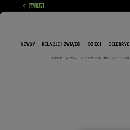
WIADOMOŚCI
NEXT
SPORT
PLOTEK
D
NEWSY
RELACJE I ZWIĄZKI
DZIECI
CELEBRYC
Plotek
Newsy
Wersow podzieliła się z fanami 