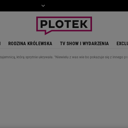
ZIECKO
MOTO
I
RODZINA KRÓLEWSKA
TV SHOW I WYDARZENIA
EXCL
tajemnicą, którą sprytnie ukrywała. "Niewielu z was wie bo pokazuje się z innego pro