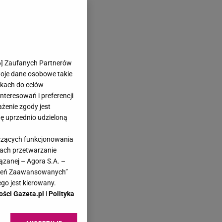
6
] Zaufanych Partnerów
woje dane osobowe takie
likach do celów
teresowań i preferencji
ażenie zgody jest
dę uprzednio udzieloną
yczących funkcjonowania
kach przetwarzanie
ązanej – Agora S.A. –
awień Zaawansowanych”
go jest kierowany.
ości Gazeta.pl
i
Polityka
e