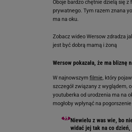
Oboje bardzo chętnie dzielą się 
prywatnego. Tym razem znana you
ma na oku.
Zobacz wideo
Wersow zdradza ja
jest być dobrą mamą i żoną
Wersow pokazała, że ma bliznę n
W najnowszym
filmie
, który poja
szczegół związany z wyglądem, o 
youtuberka od urodzenia ma na oku
mogłoby wpłynąć na pogorszenie
Niewielu z was wie, bo ni
widać jej tak na co dzień,