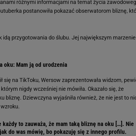
z fanami różnymi informacjami na temat życia zawodoweg
tuberka postanowiła pokazać obserwatorom bliznę, kt
k idą przygotowania do ślubu. Jej największym marzeni
a oku: Mam ją od urodzenia
wił się na TikToku, Wersow zaprezentowała widzom, pew
którym nigdy wcześniej nie mówiła. Okazało się, że
 bliznę. Dziewczyna wyjaśniła również, że nie jest to nic
 wzroku.
e każdy to zauważa, że mam taką bliznę na oku […]. Nie
 jak do was mówię, bo pokazuję się z innego profilu.