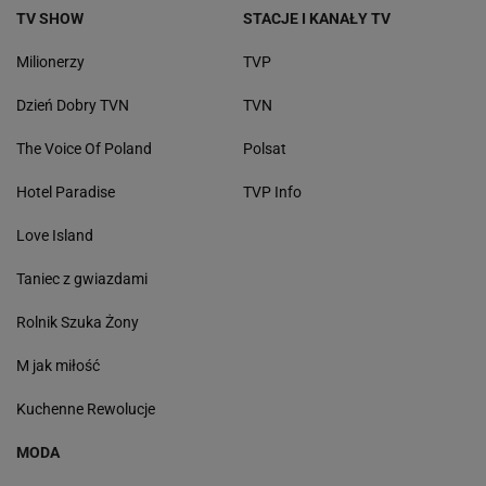
TV SHOW
STACJE I KANAŁY TV
Milionerzy
TVP
Dzień Dobry TVN
TVN
The Voice Of Poland
Polsat
Hotel Paradise
TVP Info
Love Island
Taniec z gwiazdami
Rolnik Szuka Żony
M jak miłość
Kuchenne Rewolucje
MODA