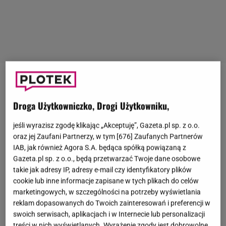
33. finał
Wielkiej Orkiestry Świątecznej Pomocy
zbliża się wielkimi krokami. Założycielem fundacji
Droga Użytkowniczko, Drogi Użytkowniku,
jest
Jerzy Owsiak
. Z jego inicjatywy pierwszy finał
jeśli wyrazisz zgodę klikając „Akceptuję”, Gazeta.pl sp. z o.o.
odbył się 3 stycznia 1993 roku. W tym roku WOŚP
oraz jej Zaufani Partnerzy, w tym [
676
] Zaufanych Partnerów
gra pod hasłem "Bezpieczeństwo i zdrowie
dzieci
".
IAB, jak również Agora S.A. będąca spółką powiązaną z
Zebrane środki zostaną przeznaczone na zakup
Gazeta.pl sp. z o.o., będą przetwarzać Twoje dane osobowe
takie jak adresy IP, adresy e-mail czy identyfikatory plików
nowoczesnego sprzętu medycznego na oddziały
cookie lub inne informacje zapisane w tych plikach do celów
onkologiczne i hematologiczne szpitali, hospicjów i
marketingowych, w szczególności na potrzeby wyświetlania
zakładów patomorfologii
dziecięcej
. Hejt wobec
reklam dopasowanych do Twoich zainteresowań i preferencji w
swoich serwisach, aplikacjach i w Internecie lub personalizacji
WOŚP i jej założyciela jednak nie ustaje. Materiały
treści w nich wyświetlanych. Wyrażenie zgody jest dobrowolne.