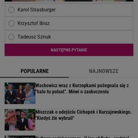
Karol Strasburger
Krzysztof Ibisz
Tadeusz Sznuk
NASTĘPNE PYTANIE
POPULARNE
NAJNOWSZE
Wachowicz wraz z Kurzopkami pożegnała się z
"halo tu polsat". Mówi o zaskoczeniu
Miszczak o odejściu Cichopek i Kurzajewskiego.
"Kiedyś źle wybrali"