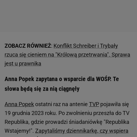
ZOBACZ RÓWNIEŻ
:
Konflikt Schreiber i Trybały
rzuca się cieniem na "Królową przetrwania". Sprawa
jest u prawnika
Anna Popek zapytana o wsparcie dla WOŚP. Te
słowa będą się za nią ciągnęły
Anna Popek
ostatni raz na antenie
TVP
pojawiła się
19 grudnia 2023 roku. Po zwolnieniu przeszła do TV
Republika, gdzie prowadzi śniadaniówkę "Republika
Wstajemy!".
Zapytaliśmy dziennikarkę, czy wspiera