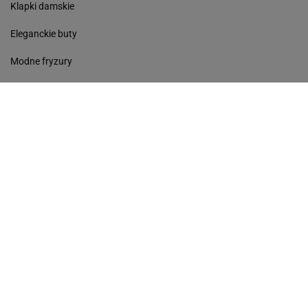
Klapki damskie
Eleganckie buty
Modne fryzury
Sneakersy
Monde torebki
Ażurowe klapki
Kurtka z wełny
Czółenka
Sukienki wyprzedaż
Skórzane klapki
Perfumy damskie