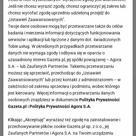
o fundacji i "Światełku do nieba" nie były
Jeśli nie chcesz wyrazić zgody, chcesz ograniczyć jej zakres lub
pokazywane w Telewizji Polskiej za czasów
chcesz wycofać zgodę uprzednio udzieloną przejdź do
„Ustawień Zaawansowanych”.
panowania PiS. Teraz
Telewizja Republika
robi co
Twoje dane osobowe mogą być przetwarzane także do celów
może, by podjudzać do nienawiści wobec WOŚP i jej
badania i mierzenia informacji dotyczących funkcjonowania
założyciela. Wiele gwiazd stanęło murem za
serwisów i aplikacji lub łączone z danymi dot. świadczonych
Tobie usług. W określonych przypadkach przetwarzanie
Owsiakiem. Do tego grona zalicza się także
Maciej
danych nie wymaga zgody i odbywa się w oparciu o
Orłoś
, który zamieścił mocny wpis w mediach
uzasadniony interes Gazeta.pl, jej spółki powiązanej – Agora
społecznościowych.
S.A. – lub Zaufanych Partnerów. Takiemu przetwarzaniu
możesz się sprzeciwić, przechodząc do „Ustawień
Zaawansowanych” lub przez kontakt z administratorem – w
zależności od zakresu sprzeciwu i podmiotu, wobec którego
jest kierowany. Więcej informacji o przetwarzaniu danych
osobowych znajdziesz w dokumencie
Polityka Prywatności
Gazeta.pl
i
Polityka Prywatności Agora S.A.
Klikając „Akceptuję” wyrażasz też zgodę na zainstalowanie i
przechowywanie plików cookie Gazeta.pl sp. z o.o., jej
Zaufanych Partnerów i Agora S.A. na Twoim urządzeniu