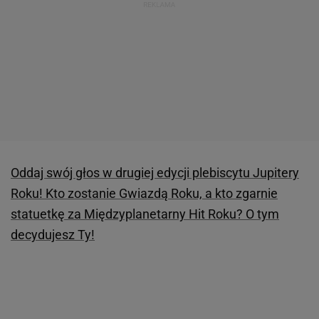
Oddaj swój głos w drugiej edycji plebiscytu Jupitery
Roku! Kto zostanie Gwiazdą Roku, a kto zgarnie
statuetkę za Międzyplanetarny Hit Roku? O tym
decydujesz Ty!