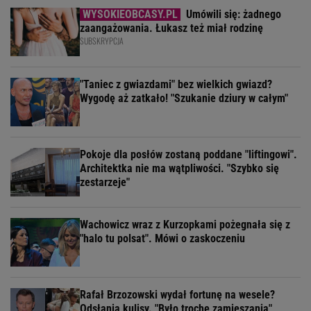
Umówili się: żadnego
zaangażowania. Łukasz też miał rodzinę
SUBSKRYPCJA
"Taniec z gwiazdami" bez wielkich gwiazd?
Wygodę aż zatkało! "Szukanie dziury w całym"
Pokoje dla posłów zostaną poddane "liftingowi".
Architektka nie ma wątpliwości. "Szybko się
zestarzeje"
Wachowicz wraz z Kurzopkami pożegnała się z
"halo tu polsat". Mówi o zaskoczeniu
Rafał Brzozowski wydał fortunę na wesele?
Odsłania kulisy. "Było trochę zamieszania"