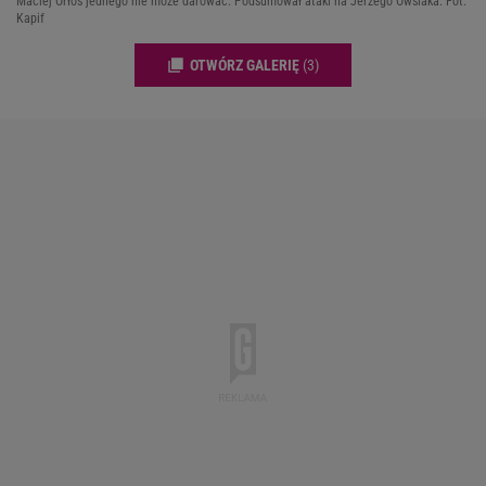
Maciej Orłoś jednego nie może darować. Podsumował ataki na Jerzego Owsiaka. Fot.
Kapif
OTWÓRZ GALERIĘ
(3)