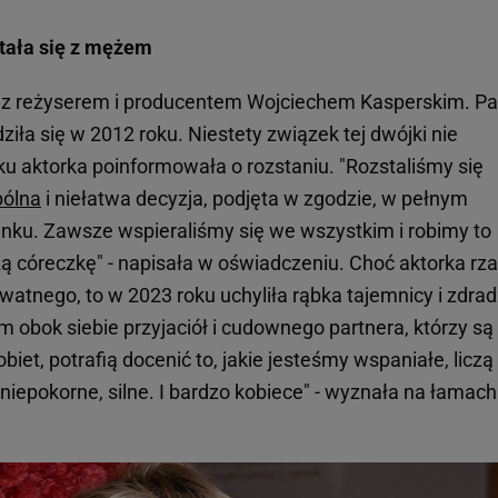
stała się z mężem
 z reżyserem i producentem Wojciechem Kasperskim. Pa
dziła się w 2012 roku. Niestety związek tej dwójki nie
ku aktorka poinformowała o rozstaniu. "Rozstaliśmy się
ólna
i niełatwa decyzja, podjęta w zgodzie, w pełnym
ku. Zawsze wspieraliśmy się we wszystkim i robimy to
córeczkę" - napisała w oświadczeniu. Choć aktorka rz
atnego, to w 2023 roku uchyliła rąbka tajemnicy i zdradz
 obok siebie przyjaciół i cudownego partnera, którzy są
biet, potrafią docenić to, jakie jesteśmy wspaniałe, liczą
epokorne, silne. I bardzo kobiece" - wyznała na łamach