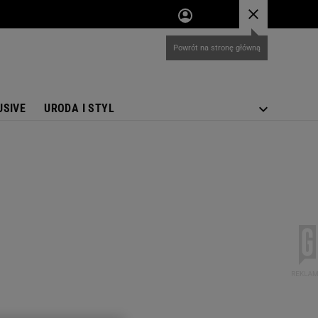
USIVE
URODA I STYL