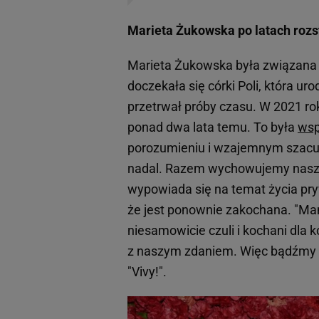
Marieta Żukowska po latach roz
Marieta Żukowska była związana
doczekała się córki Poli, która uro
przetrwał próby czasu. W 2021 ro
ponad dwa lata temu. To była
wsp
porozumieniu i wzajemnym szacun
nadal. Razem wychowujemy naszą 
wypowiada się na temat życia pryw
że jest ponownie zakochana. "Mam
niesamowicie czuli i kochani dla ko
z naszym zdaniem. Więc bądźmy ni
"Vivy!".