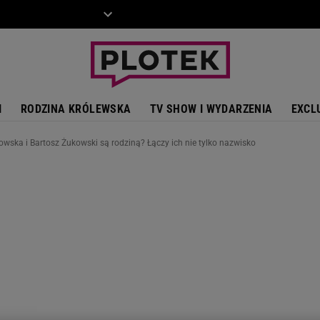
ZIECKO
MOTO
I
RODZINA KRÓLEWSKA
TV SHOW I WYDARZENIA
EXCL
owska i Bartosz Żukowski są rodziną? Łączy ich nie tylko nazwisko