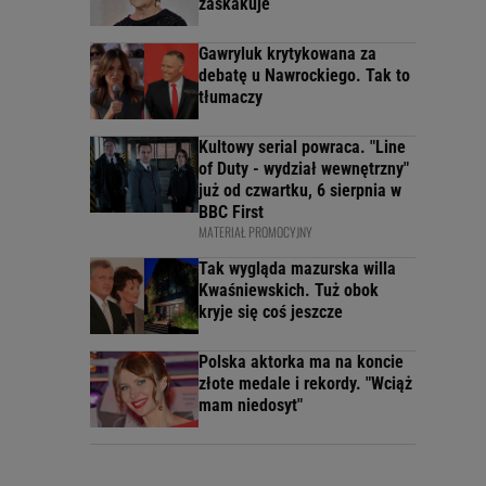
zaskakuje
Gawryluk krytykowana za
debatę u Nawrockiego. Tak to
tłumaczy
Kultowy serial powraca. "Line
of Duty - wydział wewnętrzny"
już od czwartku, 6 sierpnia w
BBC First
MATERIAŁ PROMOCYJNY
Tak wygląda mazurska willa
Kwaśniewskich. Tuż obok
kryje się coś jeszcze
Polska aktorka ma na koncie
złote medale i rekordy. "Wciąż
mam niedosyt"