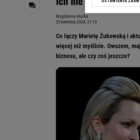
ich nie tylko nazwisk
USTAWIENIA ZAA
Klikając „Akceptuję” wyra
Zaufanych Partnerów i A
Magdalena Mućka
dotyczące plików cookie,
23 kwietnia 2024, 21:10
odnośnik „Ustawienia pr
plików cookie możliwa je
Co łączy Marietę Żukowską i akt
My, nasi Zaufani Partne
więcej niż myślicie. Owszem, ma
Użycie dokładnych danych
biznesu, ale czy coś jeszcze?
Przechowywanie informacji
badnie odbiorców i uleps