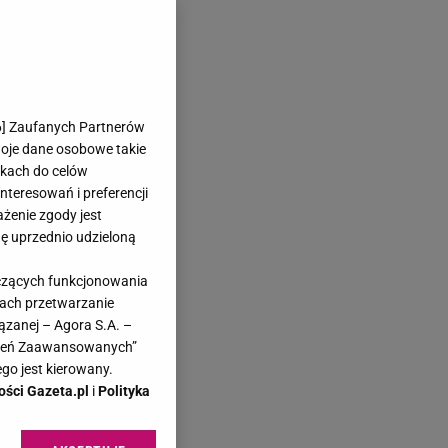
6
] Zaufanych Partnerów
woje dane osobowe takie
likach do celów
teresowań i preferencji
ażenie zgody jest
dę uprzednio udzieloną
yczących funkcjonowania
kach przetwarzanie
ązanej – Agora S.A. –
awień Zaawansowanych”
go jest kierowany.
ości Gazeta.pl
i
Polityka