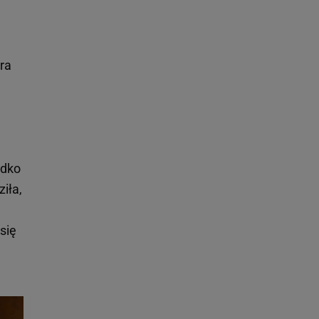
ra
adko
iła,
 się