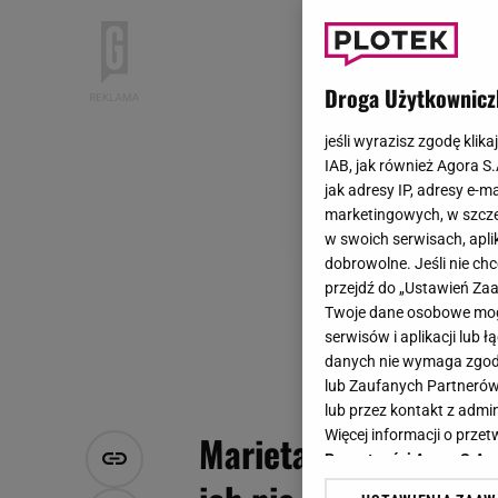
Droga Użytkownicz
jeśli wyrazisz zgodę klika
IAB, jak również Agora S
jak adresy IP, adresy e-m
marketingowych, w szcze
w swoich serwisach, aplik
dobrowolne. Jeśli nie ch
przejdź do „Ustawień Z
Twoje dane osobowe mogą
serwisów i aplikacji lub
danych nie wymaga zgody 
lub Zaufanych Partnerów
lub przez kontakt z admi
Więcej informacji o prz
Marieta Żukowska i 
Prywatności Agora S.A.