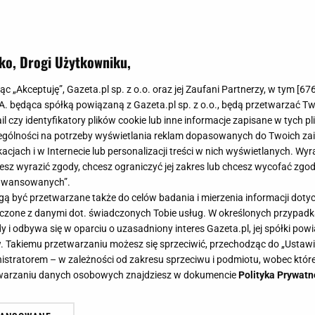
ko, Drogi Użytkowniku,
jąc „Akceptuję”, Gazeta.pl sp. z o.o. oraz jej Zaufani Partnerzy, w tym [
67
.A. będąca spółką powiązaną z Gazeta.pl sp. z o.o., będą przetwarzać T
ail czy identyfikatory plików cookie lub inne informacje zapisane w tych p
gólności na potrzeby wyświetlania reklam dopasowanych do Twoich zain
acjach i w Internecie lub personalizacji treści w nich wyświetlanych. Wyr
cesz wyrazić zgody, chcesz ograniczyć jej zakres lub chcesz wycofać zgo
aawansowanych”.
 być przetwarzane także do celów badania i mierzenia informacji dot
 łączone z danymi dot. świadczonych Tobie usług. W określonych przypad
i odbywa się w oparciu o uzasadniony interes Gazeta.pl, jej spółki powi
. Takiemu przetwarzaniu możesz się sprzeciwić, przechodząc do „Ust
nistratorem – w zależności od zakresu sprzeciwu i podmiotu, wobec które
etwarzaniu danych osobowych znajdziesz w dokumencie
Polityka Prywatn
Bartosz Żukowski są rodziną? Łączy