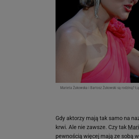
Marieta Żukowska i Bartosz Żukowski są rodziną? Łąc
Gdy aktorzy mają tak samo na naz
krwi. Ale nie zawsze. Czy tak
Mari
pewnością więcej mają ze sobą w