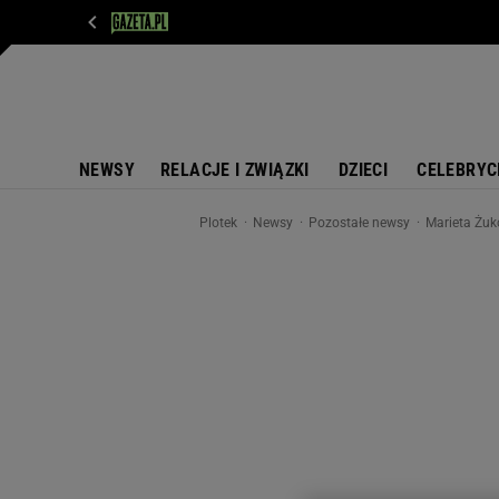
WIADOMOŚCI
NEXT
SPORT
PLOTEK
D
NEWSY
RELACJE I ZWIĄZKI
DZIECI
CELEBRYC
Plotek
Newsy
Pozostałe newsy
Marieta Żuk