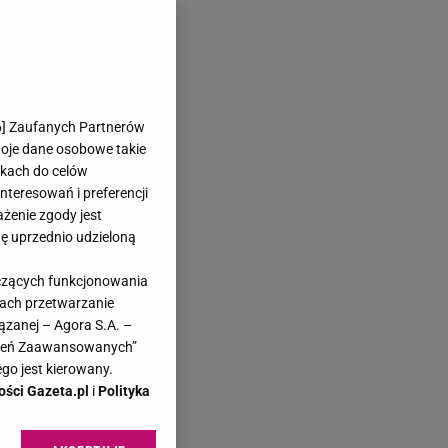
6
] Zaufanych Partnerów
woje dane osobowe takie
likach do celów
teresowań i preferencji
ażenie zgody jest
dę uprzednio udzieloną
yczących funkcjonowania
kach przetwarzanie
ązanej – Agora S.A. –
awień Zaawansowanych”
go jest kierowany.
ości Gazeta.pl
i
Polityka
 Po