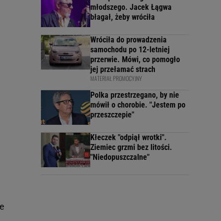
młodszego. Jacek Łągwa
błagał, żeby wróciła
Wróciła do prowadzenia
samochodu po 12-letniej
przerwie. Mówi, co pomogło
jej przełamać strach
MATERIAŁ PROMOCYJNY
Polka przestrzegano, by nie
mówił o chorobie. "Jestem po
przeszczepie"
Kłeczek "odpiął wrotki".
Ziemiec grzmi bez litości.
"Niedopuszczalne"
le