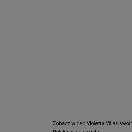
Zobacz wideo
Violetta Villas sw
Polska ją zniszczyła