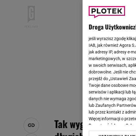
Droga Użytkownicz
jeśli wyrazisz zgodę klika
IAB, jak również Agora S
jak adresy IP, adresy e-m
marketingowych, w szcze
w swoich serwisach, aplik
dobrowolne. Jeśli nie ch
przejdź do „Ustawień Z
Twoje dane osobowe mogą
serwisów i aplikacji lub
danych nie wymaga zgody 
lub Zaufanych Partnerów
lub przez kontakt z admi
Więcej informacji o prz
Tak wyglądała Violet
Prywatności Agora S.A.