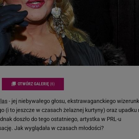
OTWÓRZ GALERIĘ
(6)
llas
- jej niebywałego głosu, ekstrawaganckiego wizerunk
(i to jeszcze w czasach żelaznej kurtyny) oraz upadku
ednak doszło do tego ostatniego, artystka w PRL-u
sację. Jak wyglądała w czasach młodości?