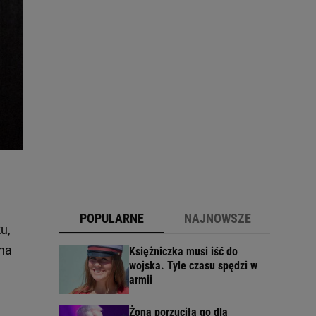
POPULARNE
NAJNOWSZE
u,
 na
Księżniczka musi iść do
wojska. Tyle czasu spędzi w
armii
Żona porzuciła go dla