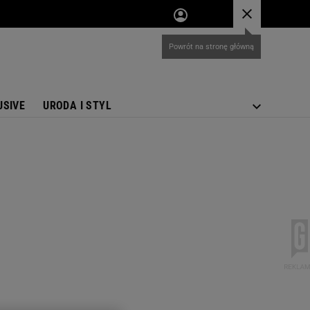
USIVE
URODA I STYL