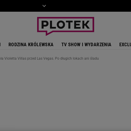
ZIECKO
MOTO
I
RODZINA KRÓLEWSKA
TV SHOW I WYDARZENIA
EXCL
a Violetta Villas przed Las Vegas. Po długich lokach ani śladu