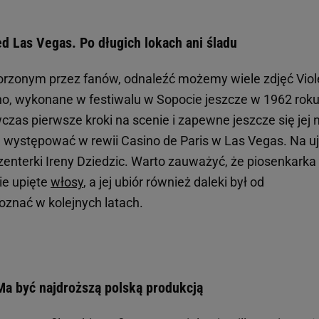
ed Las Vegas. Po długich lokach ani śladu
tworzonym przez fanów, odnaleźć możemy wiele zdjęć Viol
dno, wykonane w festiwalu w Sopocie jeszcze w 1962 roku
czas pierwsze kroki na scenie i zapewne jeszcze się jej 
zie występować w rewii Casino de Paris w Las Vegas. Na u
enterki Ireny Dziedzic. Warto zauważyć, że piosenkarka
ie upięte
włosy
, a jej ubiór również daleki był od
poznać w kolejnych latach.
 Ma być najdroższą polską produkcją