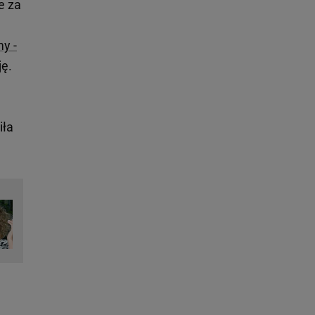
e za
my -
ję.
iła