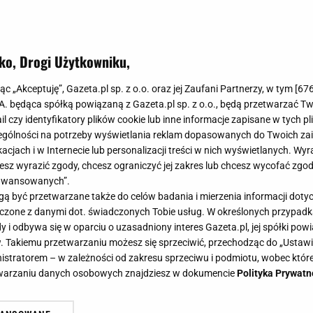
ko, Drogi Użytkowniku,
jąc „Akceptuję”, Gazeta.pl sp. z o.o. oraz jej Zaufani Partnerzy, w tym [
67
.A. będąca spółką powiązaną z Gazeta.pl sp. z o.o., będą przetwarzać T
ail czy identyfikatory plików cookie lub inne informacje zapisane w tych p
gólności na potrzeby wyświetlania reklam dopasowanych do Twoich zain
acjach i w Internecie lub personalizacji treści w nich wyświetlanych. Wyr
cesz wyrazić zgody, chcesz ograniczyć jej zakres lub chcesz wycofać zgo
aawansowanych”.
 być przetwarzane także do celów badania i mierzenia informacji dot
 łączone z danymi dot. świadczonych Tobie usług. W określonych przypad
i odbywa się w oparciu o uzasadniony interes Gazeta.pl, jej spółki powi
. Takiemu przetwarzaniu możesz się sprzeciwić, przechodząc do „Ust
nistratorem – w zależności od zakresu sprzeciwu i podmiotu, wobec które
etwarzaniu danych osobowych znajdziesz w dokumencie
Polityka Prywatn
ta Villas, zanim podbiła Las Vegas.