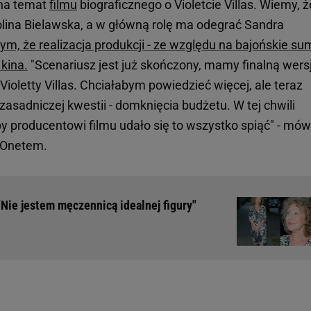
 na temat
filmu
biograficznego o Violetcie Villas. Wiemy, ż
lina Bielawska, a w główną rolę ma odegrać Sandra
ym, że realizacja produkcji - ze względu na bajońskie su
 kina.
"Scenariusz jest już skończony, mamy finalną wers
ioletty Villas. Chciałabym powiedzieć więcej, ale teraz
 zasadniczej kwestii - domknięcia budżetu. W tej chwili
y producentowi filmu udało się to wszystko spiąć" - mów
 Onetem.
"Nie jestem męczennicą idealnej figury"