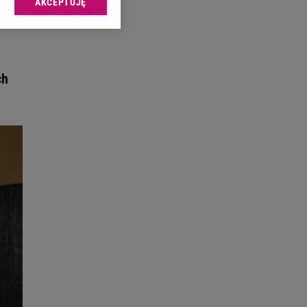
AKCEPTUJĘ
l sp. z o.o., jej
ić swoje preferencje
arzania danych poprzez
ych”. Zmiana ustawień
ch
ach:
 celów identyfikacji.
omiar reklam i treści,