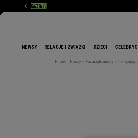
WIADOMOŚCI
NEXT
SPORT
PLOTEK
D
NEWSY
RELACJE I ZWIĄZKI
DZIECI
CELEBRYC
Plotek
Newsy
Pozostałe newsy
Tak wyglądał