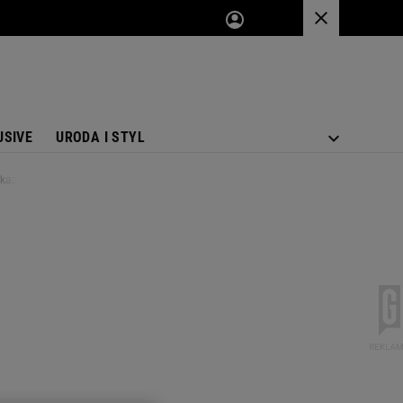
USIVE
URODA I STYL
okazać pazurki