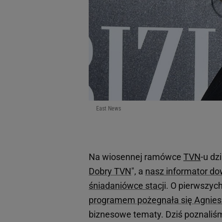
East News
Na wiosennej ramówce
TVN
-u dz
Dobry TVN
", a
nasz informator do
śniadaniówce stacj
i. O pierwszyc
programem pożegnała się Agnies
biznesowe tematy. Dziś poznaliśm