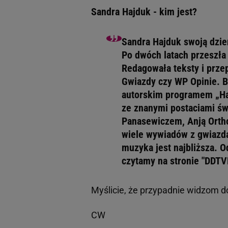
Sandra Hajduk - kim jest?
Sandra Hajduk swoją dzie
Po dwóch latach przeszła 
Redagowała teksty i prze
Gwiazdy czy WP Opinie. B
autorskim programem „Ha
ze znanymi postaciami ś
Panasewiczem, Anją Orth
wiele wywiadów z gwiazd
muzyka jest najbliższa. O
czytamy na stronie "DDTV
Myślicie, że przypadnie widzom d
CW