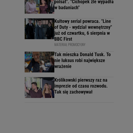
polsat". "Cichopek źle wypadła
w badaniach"
Kultowy serial powraca. "Line
of Duty - wydział wewnętrzny"
już od czwartku, 6 sierpnia w
BBC First
MATERIAŁ PROMOCYJNY
Tak mieszka Donald Tusk. To
nie luksus robi największe
wrażenie
Królikowski pierwszy raz na
imprezie od czasu rozwodu.
Tak się zachowywał