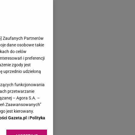
6
] Zaufanych Partnerów
woje dane osobowe takie
likach do celów
teresowań i preferencji
ażenie zgody jest
dę uprzednio udzieloną
yczących funkcjonowania
kach przetwarzanie
ązanej – Agora S.A. –
awień Zaawansowanych”
go jest kierowany.
ości Gazeta.pl
i
Polityka