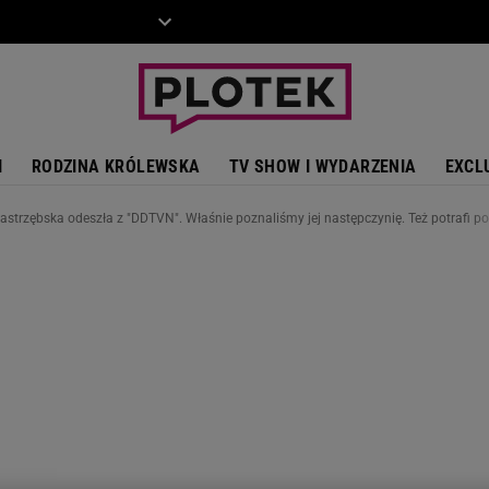
ZIECKO
MOTO
I
RODZINA KRÓLEWSKA
TV SHOW I WYDARZENIA
EXCL
astrzębska odeszła z "DDTVN". Właśnie poznaliśmy jej następczynię. Też potrafi p