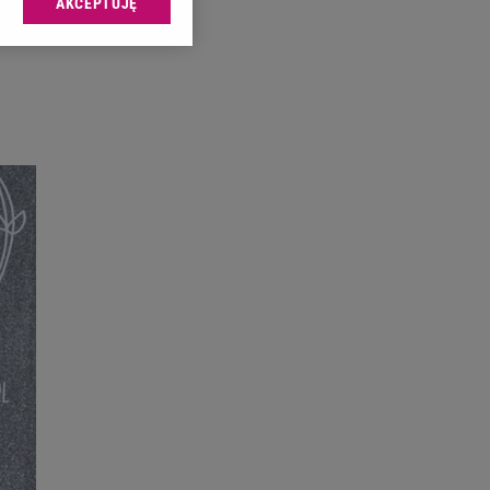
AKCEPTUJĘ
l sp. z o.o., jej
ić swoje preferencje
arzania danych poprzez
ych”. Zmiana ustawień
ach:
 celów identyfikacji.
omiar reklam i treści,