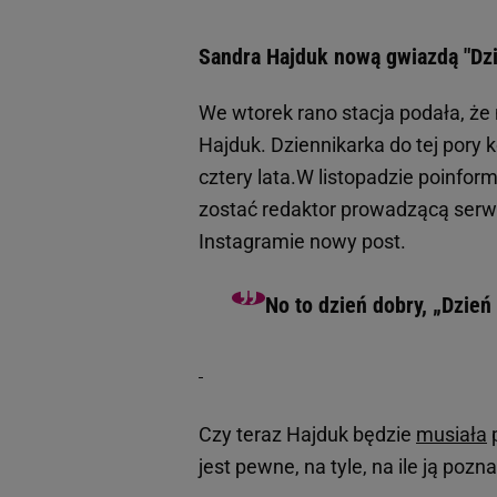
Sandra Hajduk nową gwiazdą "Dz
We wtorek rano stacja podała, ż
Hajduk. Dziennikarka do tej pory 
cztery lata.W listopadzie poinfo
zostać redaktor prowadzącą serw
Instagramie nowy post.
No to dzień dobry, „Dzień
Czy teraz Hajduk będzie
musiała
p
jest pewne, na tyle, na ile ją pozn