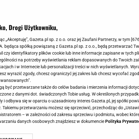
ko, Drogi Użytkowniku,
jąc „Akceptuję”, Gazeta.pl sp. z o.o. oraz jej Zaufani Partnerzy, w tym [
67
.A. będąca spółką powiązaną z Gazeta.pl sp. z o.o., będą przetwarzać T
ail czy identyfikatory plików cookie lub inne informacje zapisane w tych p
gólności na potrzeby wyświetlania reklam dopasowanych do Twoich zain
acjach i w Internecie lub personalizacji treści w nich wyświetlanych. Wyr
cesz wyrazić zgody, chcesz ograniczyć jej zakres lub chcesz wycofać zgo
aawansowanych”.
 być przetwarzane także do celów badania i mierzenia informacji dot
 łączone z danymi dot. świadczonych Tobie usług. W określonych przypad
i odbywa się w oparciu o uzasadniony interes Gazeta.pl, jej spółki powi
. Takiemu przetwarzaniu możesz się sprzeciwić, przechodząc do „Ust
nistratorem – w zależności od zakresu sprzeciwu i podmiotu, wobec które
etwarzaniu danych osobowych znajdziesz w dokumencie
Polityka Prywatn
ka odeszła z "DDTVN". Właśnie