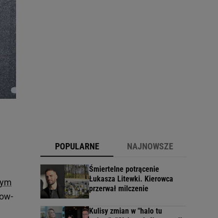
POPULARNE
NAJNOWSZE
Śmiertelne potrącenie
Łukasza Litewki. Kierowca
nym
przerwał milczenie
how-
Kulisy zmian w "halo tu