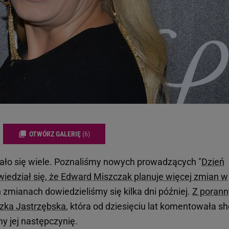
OTWÓRZ GALERIĘ
(6)
iało się wiele. Poznaliśmy nowych prowadzących "
Dzień
wiedział się, że Edward Miszczak planuje więcej zmian w
h zmianach dowiedzieliśmy się kilka dni później.
Z poran
zka Jastrzębska
, która od dziesięciu lat komentowała s
y jej następczynię.