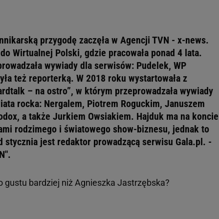
nnikarską przygodę zaczęła w Agencji TVN - x-news.
do Wirtualnej Polski, gdzie pracowała ponad 4 lata.
prowadzała wywiady dla serwisów: Pudelek, WP
yła też reporterką. W 2018 roku wystartowała z
rdtalk – na ostro”, w którym przeprowadzała wywiady
wiata rocka: Nergalem, Piotrem Roguckim, Januszem
odox, a także Jurkiem Owsiakiem. Hajduk ma na koncie
ami rodzimego i światowego show-biznesu, jednak to
d stycznia jest redaktor prowadzącą serwisu Gala.pl. -
N".
o gustu bardziej niż Agnieszka Jastrzębska?