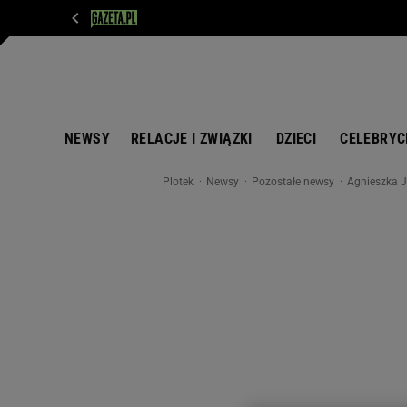
WIADOMOŚCI
NEXT
SPORT
PLOTEK
D
NEWSY
RELACJE I ZWIĄZKI
DZIECI
CELEBRYC
Plotek
Newsy
Pozostałe newsy
Agnieszka J