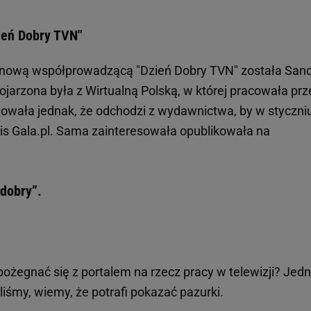
ień Dobry TVN"
e nową współprowadzącą "Dzień Dobry TVN" została San
kojarzona była z Wirtualną Polską, w której pracowała prz
rmowała jednak, że odchodzi z wydawnictwa, by w styczni
is Gala.pl. Sama zainteresowała opublikowała na
 dobry”.
ożegnać się z portalem na rzecz pracy w telewizji? Jed
aliśmy, wiemy, że potrafi pokazać pazurki.