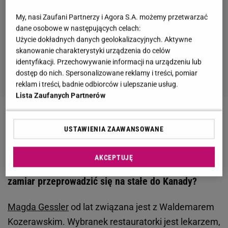
My, nasi Zaufani Partnerzy i Agora S.A. możemy przetwarzać
dane osobowe w następujących celach:
Użycie dokładnych danych geolokalizacyjnych. Aktywne
skanowanie charakterystyki urządzenia do celów
identyfikacji. Przechowywanie informacji na urządzeniu lub
dostęp do nich. Spersonalizowane reklamy i treści, pomiar
reklam i treści, badnie odbiorców i ulepszanie usług.
Lista Zaufanych Partnerów
Zobacz wideo
Gessler planuje wyprowadzkę z
USTAWIENIA ZAAWANSOWANE
Polski? Tak odnajduje się w związku na odległość
AKCEPTUJĘ
Magda Gessler jest w związku na odległość. Ma
zamiar przeprowadzić się na stałe do Kanady?
Magda Gessler
od lat związana jest z Waldemarem
Kozerawskim. Wybranek restauratorki jest lekarzem,