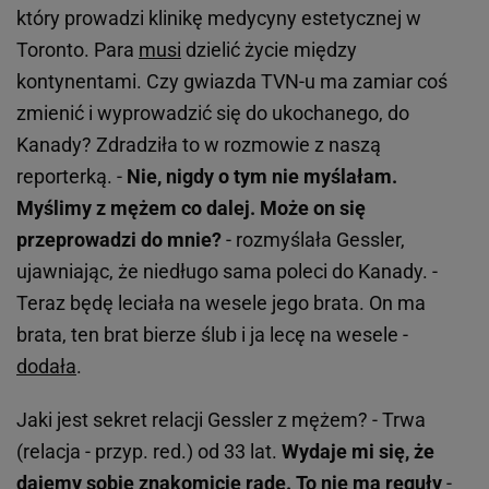
który prowadzi klinikę medycyny estetycznej w
Toronto. Para
musi
dzielić życie między
kontynentami. Czy gwiazda TVN-u ma zamiar coś
zmienić i wyprowadzić się do ukochanego, do
Kanady? Zdradziła to w rozmowie z naszą
reporterką. -
Nie, nigdy o tym nie myślałam.
Myślimy z mężem co dalej. Może on się
przeprowadzi do mnie?
- rozmyślała Gessler,
ujawniając, że niedługo sama poleci do Kanady. -
Teraz będę leciała na wesele jego brata. On ma
brata, ten brat bierze ślub i ja lecę na wesele -
dodała
.
Jaki jest sekret relacji Gessler z mężem? - Trwa
(relacja - przyp. red.) od 33 lat.
Wydaje mi się, że
dajemy sobie znakomicie radę. To nie ma reguły
-