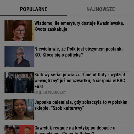
POPULARNE
NAJNOWSZE
Wiadomo, ile emerytury dostaje Kwaśniewska.
Kwota zaskakuje
Niewielu wie, że Polk jest ojczymem posłanki
KO. Kłócą się o politykę?
Kultowy serial powraca. "Line of Duty - wydział
wewnętrzny" już od czwartku, 6 sierpnia w BBC
First
MATERIAŁ PROMOCYJNY
Japonka oniemiała, gdy zobaczyła to w polskim
sklepie. "Szok kulturowy"
Gawryluk reaguje na krytykę po debacie u
Nawrockiego. Co na to Polsat?