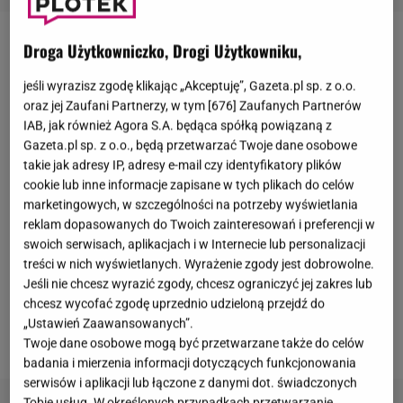
Droga Użytkowniczko, Drogi Użytkowniku,
Magda Gessler
to bez wątpienia jedna z
największych gwiazd stacji
TVN
i jednocześnie
jeśli wyrazisz zgodę klikając „Akceptuję”, Gazeta.pl sp. z o.o.
polskiego show-biznesu. Restauratorka od lat
oraz jej Zaufani Partnerzy, w tym [
676
] Zaufanych Partnerów
IAB, jak również Agora S.A. będąca spółką powiązaną z
prowadzi "
Kuchenne rewolucje
", a także jest jurorką
Gazeta.pl sp. z o.o., będą przetwarzać Twoje dane osobowe
w "
MasterChefie
". Nie ma jednak zamiaru zwolnić
takie jak adresy IP, adresy e-mail czy identyfikatory plików
tempa i cały czas pojawia się na planach
cookie lub inne informacje zapisane w tych plikach do celów
marketingowych, w szczególności na potrzeby wyświetlania
zdjęciowych, realizując kolejne projekty. Prywatnie
reklam dopasowanych do Twoich zainteresowań i preferencji w
jest związana z Waldemarem Kozerawskim, który na
swoich serwisach, aplikacjach i w Internecie lub personalizacji
co dzień mieszka w Kanadzie. Czy Gessler ma
treści w nich wyświetlanych. Wyrażenie zgody jest dobrowolne.
Jeśli nie chcesz wyrazić zgody, chcesz ograniczyć jej zakres lub
zamiar przeprowadzić się do męża? W rozmowie z
chcesz wycofać zgodę uprzednio udzieloną przejdź do
naszą reporterką odniosła się do sprawy i
„Ustawień Zaawansowanych”.
podkreśliła, jakie ma plany.
Twoje dane osobowe mogą być przetwarzane także do celów
badania i mierzenia informacji dotyczących funkcjonowania
serwisów i aplikacji lub łączone z danymi dot. świadczonych
Tobie usług. W określonych przypadkach przetwarzanie