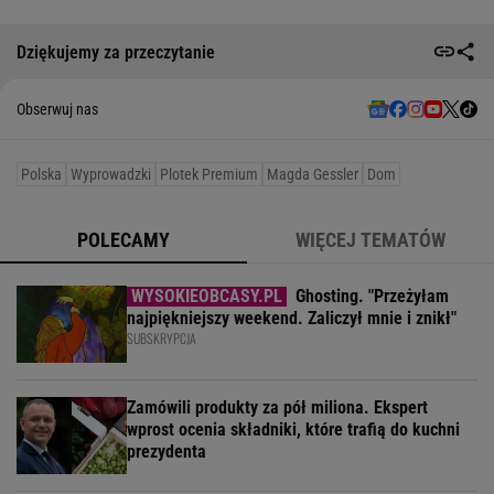
Dziękujemy za przeczytanie
Obserwuj nas
Polska
Wyprowadzki
Plotek Premium
Magda Gessler
Dom
POLECAMY
WIĘCEJ TEMATÓW
Ghosting. "Przeżyłam
najpiękniejszy weekend. Zaliczył mnie i znikł"
SUBSKRYPCJA
Zamówili produkty za pół miliona. Ekspert
wprost ocenia składniki, które trafią do kuchni
prezydenta