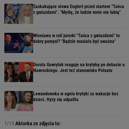
Zaskakujące słowa Englert przed startem "Tańca
z gwiazdami". "Myślę, że ludzie mnie nie lubią"
Wieniawa w roli jurorki "Tańca z gwiazdami" to
dobry pomysł? "Będzie musiała być uważna"
Dorota Gawryluk reaguje na krytykę po debacie u
Nawrockiego. Jest też stanowisko Polsatu
Lewandowska w ogniu krytyki za wakacje bez
dzieci. Hyży się odpaliła
1/15
Aktorka ze zdjęcia to: