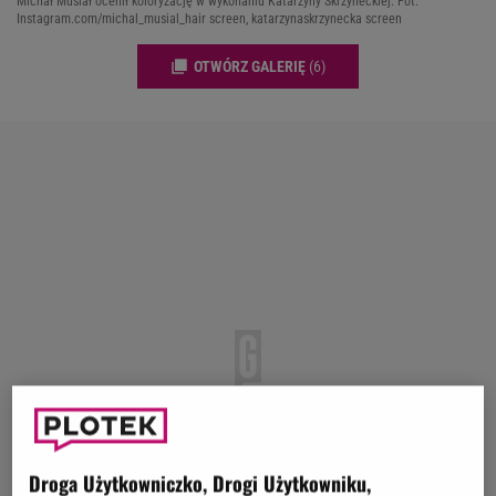
Michał Musiał ocenił koloryzację w wykonaniu Katarzyny Skrzyneckiej. Fot.
Instagram.com/michal_musial_hair screen, katarzynaskrzynecka screen
OTWÓRZ GALERIĘ
(6)
Droga Użytkowniczko, Drogi Użytkowniku,