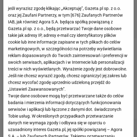
jeśli wyrazisz zgodę klikając „Akceptuję”, Gazeta.pl sp. z o.o.
oraz jej Zaufani Partnerzy, w tym [
676
] Zaufanych Partnerów
IAB, jak również Agora S.A. będąca spółką powiązaną z
Gazeta.pl sp. z o.o., będą przetwarzać Twoje dane osobowe
takie jak adresy IP, adresy e-mail czy identyfikatory plików
cookie lub inne informacje zapisane w tych plikach do celów
marketingowych, w szczególności na potrzeby wyświetlania
Katarzyna Skrzynecka
postanowiła zmienić kolor
reklam dopasowanych do Twoich zainteresowań i preferencji w
włosów
na lato i pochwaliła się efektem na
swoich serwisach, aplikacjach i w Internecie lub personalizacji
Instagramie. Aktorka poinformowała fanów, że
treści w nich wyświetlanych. Wyrażenie zgody jest dobrowolne.
Jeśli nie chcesz wyrazić zgody, chcesz ograniczyć jej zakres lub
sama zrobiła sobie koloryzację. Czy jednak wiążą się
chcesz wycofać zgodę uprzednio udzieloną przejdź do
z tym jakieś zagrożenia dla kondycji włosów? O
„Ustawień Zaawansowanych”.
opinię na temat nowej fryzury Katarzyny
Twoje dane osobowe mogą być przetwarzane także do celów
badania i mierzenia informacji dotyczących funkcjonowania
Skrzyneckiej poprosiliśmy eksperta.
serwisów i aplikacji lub łączone z danymi dot. świadczonych
Tobie usług. W określonych przypadkach przetwarzanie
danych nie wymaga zgody i odbywa się w oparciu o
uzasadniony interes Gazeta.pl, jej spółki powiązanej – Agora
S.A. – lub Zaufanych Partnerów. Takiemu przetwarzaniu