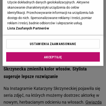
Użycie dokładnych danych geolokalizacyjnych. Aktywne
skanowanie charakterystyki urządzenia do celów
identyfikacji. Przechowywanie informacji na urządzeniu lub
dostęp do nich. Spersonalizowane reklamy i treści, pomiar
reklam i treści, badnie odbiorców i ulepszanie usług.
Lista Zaufanych Partnerów
USTAWIENIA ZAAWANSOWANE
Zobacz wideo
Skrzynecka o przyjaźniach w show-
biznesie. Ma gorzkie wnioski
AKCEPTUJĘ
Skrzynecka zmieniła kolor włosów. Stylista
sugeruje lepsze rozwiązanie
Na Instagramie Katarzyny Skrzyneckiej pojawiła się
seria zdjęć, na których możemy dostrzec aktorkę w
nowym, herbacianym odcieniu na włosach.
Gwiazda