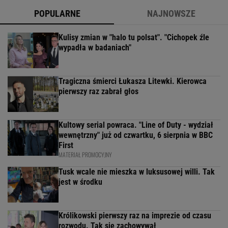
POPULARNE
NAJNOWSZE
Kulisy zmian w "halo tu polsat". "Cichopek źle
wypadła w badaniach"
Tragiczna śmierci Łukasza Litewki. Kierowca
pierwszy raz zabrał głos
Kultowy serial powraca. "Line of Duty - wydział
wewnętrzny" już od czwartku, 6 sierpnia w BBC
First
MATERIAŁ PROMOCYJNY
Tusk wcale nie mieszka w luksusowej willi. Tak
jest w środku
Królikowski pierwszy raz na imprezie od czasu
rozwodu. Tak się zachowywał