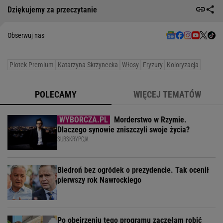
Dziękujemy za przeczytanie
Obserwuj nas
Plotek Premium
Katarzyna Skrzynecka
Włosy
Fryzury
Koloryzacja
POLECAMY
WIĘCEJ TEMATÓW
Morderstwo w Rzymie.
Dlaczego synowie zniszczyli swoje życia?
SUBSKRYPCJA
Biedroń bez ogródek o prezydencie. Tak ocenił
pierwszy rok Nawrockiego
Po obejrzeniu tego programu zaczęłam robić