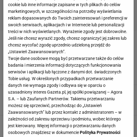
cookie lub inne informacje zapisane w tych plikach do celów
marketingowych, w szczególności na potrzeby wyświetlania
reklam dopasowanych do Twoich zainteresowań i preferencji w
swoich serwisach, aplikacjach i w Internecie lub personalizacji
treści w nich wyświetlanych. Wyrażenie zgody jest dobrowolne.
Jeśli nie chcesz wyrazić zgody, chcesz ograniczyć jej zakres lub
NIEBEZPIECZEŃSTWO
chcesz wycofać zgodę uprzednio udzieloną przejdź do
„Ustawień Zaawansowanych”.
Zawadzka przekazuje nowe wieści z Dubaju.
Twoje dane osobowe mogą być przetwarzane także do celów
Ujawniła, dlaczego została z rodziną na
badania i mierzenia informacji dotyczących funkcjonowania
miejscu
serwisów i aplikacji lub łączone z danymi dot. świadczonych
2 MARCA 2026, 16:35
Dominika Kowalska,
Tobie usług. W określonych przypadkach przetwarzanie
danych nie wymaga zgody i odbywa się w oparciu o
Kwaśniewska opowiedziała o chwilach grozy.
uzasadniony interes Gazeta.pl, jej spółki powiązanej – Agora
Ola musiała uciekać przed nieznajomym
S.A. – lub Zaufanych Partnerów. Takiemu przetwarzaniu
możesz się sprzeciwić, przechodząc do „Ustawień
22 PAŹDZIERNIKA 2025, 14:55
Norbert Żyła,
Zaawansowanych” lub przez kontakt z administratorem – w
zależności od zakresu sprzeciwu i podmiotu, wobec którego
Katy Perry była o krok od tragedii. Fani
jest kierowany. Więcej informacji o przetwarzaniu danych
zamarli. Wszystko się nagrało
osobowych znajdziesz w dokumencie
Polityka Prywatności
19 LIPCA 2025, 15:44
Iwona Smyrak,