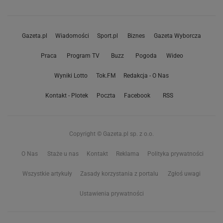
Gazeta.pl
Wiadomości
Sport.pl
Biznes
Gazeta Wyborcza
Praca
Program TV
Buzz
Pogoda
Wideo
Wyniki Lotto
Tok.FM
Redakcja - O Nas
Kontakt - Plotek
Poczta
Facebook
RSS
Copyright © Gazeta.pl sp. z o.o.
O Nas
Staże u nas
Kontakt
Reklama
Polityka prywatności
Wszystkie artykuły
Zasady korzystania z portalu
Zgłoś uwagi
Ustawienia prywatności