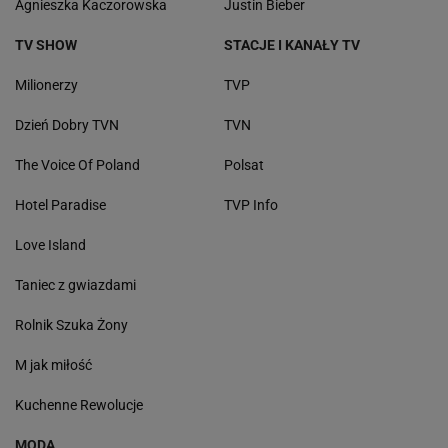
Agnieszka Kaczorowska
Justin Bieber
TV SHOW
STACJE I KANAŁY TV
Milionerzy
TVP
Dzień Dobry TVN
TVN
The Voice Of Poland
Polsat
Hotel Paradise
TVP Info
Love Island
Taniec z gwiazdami
Rolnik Szuka Żony
M jak miłość
Kuchenne Rewolucje
MODA