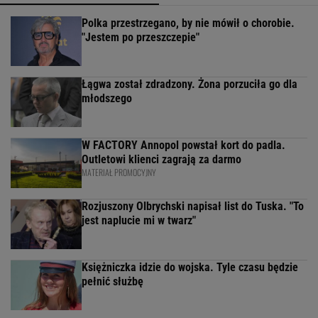
Polka przestrzegano, by nie mówił o chorobie.
"Jestem po przeszczepie"
Łągwa został zdradzony. Żona porzuciła go dla
młodszego
W FACTORY Annopol powstał kort do padla.
Outletowi klienci zagrają za darmo
MATERIAŁ PROMOCYJNY
Rozjuszony Olbrychski napisał list do Tuska. "To
jest naplucie mi w twarz"
Księżniczka idzie do wojska. Tyle czasu będzie
pełnić służbę