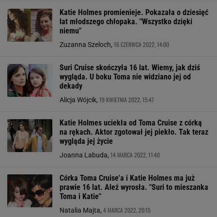
Katie Holmes promienieje. Pokazała o dziesięć
lat młodszego chłopaka. "Wszystko dzięki
niemu"
16 CZERWCA 2022, 14:00
Zuzanna Szeloch,
Suri Cruise skończyła 16 lat. Wiemy, jak dziś
wygląda. U boku Toma nie widziano jej od
dekady
19 KWIETNIA 2022, 15:47
Alicja Wójcik,
Katie Holmes uciekła od Toma Cruise z córką
na rękach. Aktor zgotował jej piekło. Tak teraz
wygląda jej życie
14 MARCA 2022, 11:40
Joanna Labuda,
Córka Toma Cruise'a i Katie Holmes ma już
prawie 16 lat. Ależ wyrosła. "Suri to mieszanka
Toma i Katie"
4 MARCA 2022, 20:15
Natalia Majta,