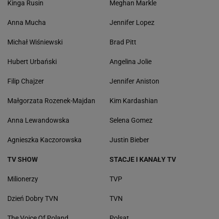
Kinga Rusin
Meghan Markle
Anna Mucha
Jennifer Lopez
Michał Wiśniewski
Brad Pitt
Hubert Urbański
Angelina Jolie
Filip Chajzer
Jennifer Aniston
Małgorzata Rozenek-Majdan
Kim Kardashian
Anna Lewandowska
Selena Gomez
Agnieszka Kaczorowska
Justin Bieber
TV SHOW
STACJE I KANAŁY TV
Milionerzy
TVP
Dzień Dobry TVN
TVN
The Voice Of Poland
Polsat