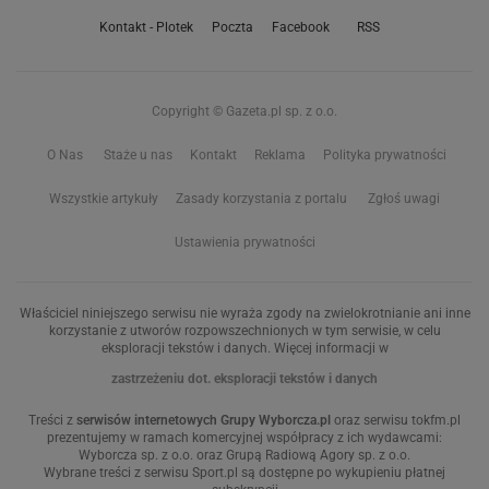
Kontakt - Plotek
Poczta
Facebook
RSS
Copyright © Gazeta.pl sp. z o.o.
O Nas
Staże u nas
Kontakt
Reklama
Polityka prywatności
Wszystkie artykuły
Zasady korzystania z portalu
Zgłoś uwagi
Ustawienia prywatności
Właściciel niniejszego serwisu nie wyraża zgody na zwielokrotnianie ani inne
korzystanie z utworów rozpowszechnionych w tym serwisie, w celu
eksploracji tekstów i danych. Więcej informacji w
zastrzeżeniu dot. eksploracji tekstów i danych
Treści z
serwisów internetowych Grupy Wyborcza.pl
oraz serwisu tokfm.pl
prezentujemy w ramach komercyjnej współpracy z ich wydawcami:
Wyborcza sp. z o.o. oraz Grupą Radiową Agory sp. z o.o.
Wybrane treści z serwisu Sport.pl są dostępne po wykupieniu płatnej