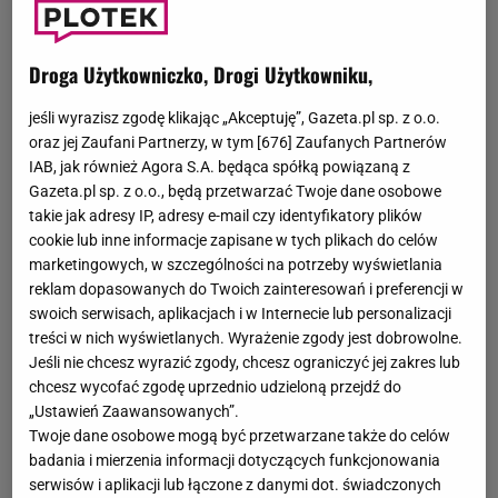
Katie Holmes
to amerykańska aktorka filmowa, która
zdobyła popularność dzięki roli w kultowym serialu
„Jezioro marzeń". Wcieliła się tam w rolę uwielbianej
Droga Użytkowniczko, Drogi Użytkowniku,
przez widzów Joey Potter. Jest byłą żoną Toma Cruise i
matką ich córki - Suri.
jeśli wyrazisz zgodę klikając „Akceptuję”, Gazeta.pl sp. z o.o.
oraz jej Zaufani Partnerzy, w tym [
676
] Zaufanych Partnerów
IAB, jak również Agora S.A. będąca spółką powiązaną z
Gazeta.pl sp. z o.o., będą przetwarzać Twoje dane osobowe
Pełne imię i nazwisko: Kate Noelle Holmes
takie jak adresy IP, adresy e-mail czy identyfikatory plików
Data urodzenia: 18 grudnia 1978
cookie lub inne informacje zapisane w tych plikach do celów
Miejsce urodzenia: Toledo, Stany Zjednoczone
marketingowych, w szczególności na potrzeby wyświetlania
Zawód: aktorka
reklam dopasowanych do Twoich zainteresowań i preferencji w
swoich serwisach, aplikacjach i w Internecie lub personalizacji
Dzieci: córka Suri Cruise
treści w nich wyświetlanych. Wyrażenie zgody jest dobrowolne.
Związki: Tom Cruise (mąż, 2006 - 2012 rozwód)
Jeśli nie chcesz wyrazić zgody, chcesz ograniczyć jej zakres lub
Instagram: @katieholmes212
chcesz wycofać zgodę uprzednio udzieloną przejdź do
Facebook: Facebook.com/KatieHolmesDaily
„Ustawień Zaawansowanych”.
Twoje dane osobowe mogą być przetwarzane także do celów
Katie Holmes: dzieciństwo i początki kariery
badania i mierzenia informacji dotyczących funkcjonowania
serwisów i aplikacji lub łączone z danymi dot. świadczonych
Katie Holmes przyszła na świat w mieście Toledo w