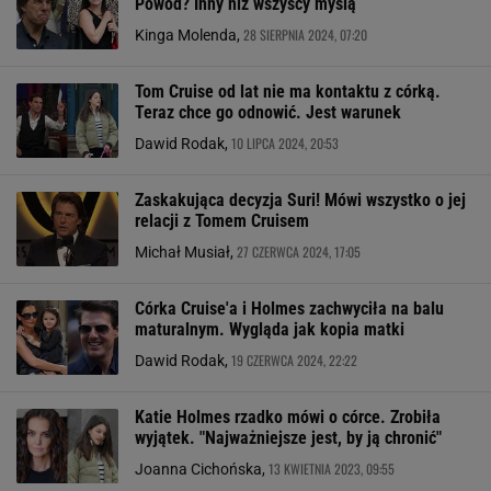
Powód? Inny niż wszyscy myślą
28 SIERPNIA 2024, 07:20
Kinga Molenda,
Tom Cruise od lat nie ma kontaktu z córką.
Teraz chce go odnowić. Jest warunek
10 LIPCA 2024, 20:53
Dawid Rodak,
Zaskakująca decyzja Suri! Mówi wszystko o jej
relacji z Tomem Cruisem
27 CZERWCA 2024, 17:05
Michał Musiał,
Córka Cruise'a i Holmes zachwyciła na balu
maturalnym. Wygląda jak kopia matki
19 CZERWCA 2024, 22:22
Dawid Rodak,
Katie Holmes rzadko mówi o córce. Zrobiła
wyjątek. "Najważniejsze jest, by ją chronić"
13 KWIETNIA 2023, 09:55
Joanna Cichońska,