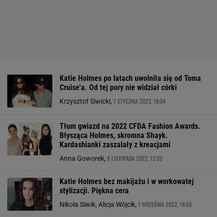
Katie Holmes po latach uwolniła się od Toma
Cruise'a. Od tej pory nie widział córki
1 STYCZNIA 2023, 18:54
Krzysztof Siwicki,
Tłum gwiazd na 2022 CFDA Fashion Awards.
Błysząca Holmes, skromna Shayk.
Kardashianki zaszalały z kreacjami
8 LISTOPADA 2022, 12:20
Anna Goworek,
Katie Holmes bez makijażu i w workowatej
stylizacji. Piękna cera
1 WRZEŚNIA 2022, 18:56
Nikola Siwik, Alicja Wójcik,