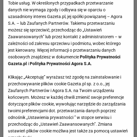
Tobie usług. W określonych przypadkach przetwarzanie
stanie Ohio. Jest najmłodszym z pięciorga dzieci
danych nie wymaga zgody i odbywa się w oparciu o
gospodyni domowej i prawnika specjalizującego się w
uzasadniony interes Gazeta.pl, jej spółki powiązanej – Agora
rozwodach. Katie Holmes była wzorową uczennicą i
S.A. – lub Zaufanych Partnerów. Takiemu przetwarzaniu
prowadziła życie typowej amerykańskiej nastolatki: była
możesz się sprzeciwić, przechodząc do „Ustawień
Zaawansowanych” lub przez kontakt z administratorem – w
cheerleaderką z mnóstwem przyjaciółek, grającą w
zależności od zakresu sprzeciwu i podmiotu, wobec którego
szkolnych przedstawieniach.
jest kierowany. Więcej informacji o przetwarzaniu danych
Jako nastolatka Katie Holmes chodziła do szkoły
osobowych znajdziesz w dokumencie
Polityka Prywatności
modelek. 1996 roku trafiła na pokaz talentów w Nowym
Gazeta.pl
i
Polityka Prywatności Agora S.A.
Jorku, gdzie wykonała monolog z "Zabić drozda". Taśma
Klikając „Akceptuję” wyrażasz też zgodę na zainstalowanie i
z tego występu przypadkiem trafiła w ręce producenta
przechowywanie plików cookie Gazeta.pl sp. z o.o., jej
filmu "Burza lodowa", który obsadził Katie w roli jednej z
Zaufanych Partnerów i Agora S.A. na Twoim urządzeniu
bohaterek filmu. Od tej pory Katie rozpoczęła swoją
końcowym. Możesz w każdej chwili zmienić swoje preferencje
przygodę z obiektywem kamery.
dotyczące plików cookie, wywołując narzędzie do zarządzania
W 1997 wygrała casting do serialu "Jezioro marzeń".
twoimi preferencjami dot. przetwarzania danych poprzez
Została jej powierzona rola Joey Potter, za którą widzowie
odnośnik „Ustawienia prywatności ” w stopce serwisu i
przechodząc do „Ustawień Zaawansowanych”. Zmiana
pokochali Katie Holmes. Pokochała ją również
ustawień plików cookie możliwa jest także za pomocą ustawień
amerykańska prasa, która w tamtym czasie bardzo