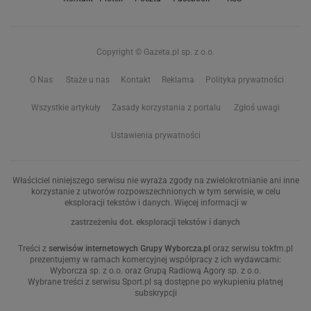
Copyright © Gazeta.pl sp. z o.o.
O Nas
Staże u nas
Kontakt
Reklama
Polityka prywatności
Wszystkie artykuły
Zasady korzystania z portalu
Zgłoś uwagi
Ustawienia prywatności
Właściciel niniejszego serwisu nie wyraża zgody na zwielokrotnianie ani inne
korzystanie z utworów rozpowszechnionych w tym serwisie, w celu
eksploracji tekstów i danych. Więcej informacji w
zastrzeżeniu dot. eksploracji tekstów i danych
Treści z
serwisów internetowych Grupy Wyborcza.pl
oraz serwisu tokfm.pl
prezentujemy w ramach komercyjnej współpracy z ich wydawcami:
Wyborcza sp. z o.o. oraz Grupą Radiową Agory sp. z o.o.
Wybrane treści z serwisu Sport.pl są dostępne po wykupieniu płatnej
subskrypcji