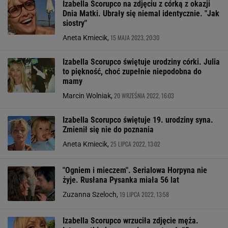
Izabella Scorupco na zdjęciu z córką z okazji
Dnia Matki. Ubrały się niemal identycznie. "Jak
siostry"
15 MAJA 2023, 20:30
Aneta Kmiecik,
Izabella Scorupco świętuje urodziny córki. Julia
to piękność, choć zupełnie niepodobna do
mamy
20 WRZEŚNIA 2022, 16:03
Marcin Wolniak,
Izabella Scorupco świętuje 19. urodziny syna.
Zmienił się nie do poznania
25 LIPCA 2022, 13:02
Aneta Kmiecik,
"Ogniem i mieczem". Serialowa Horpyna nie
żyje. Rusłana Pysanka miała 56 lat
19 LIPCA 2022, 13:58
Zuzanna Szeloch,
Izabella Scorupco wrzuciła zdjęcie męża.