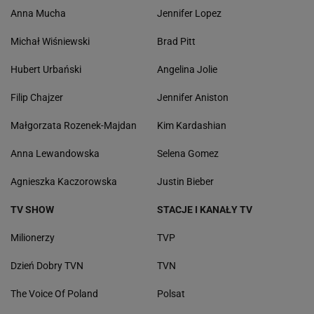
Anna Mucha
Jennifer Lopez
Michał Wiśniewski
Brad Pitt
Hubert Urbański
Angelina Jolie
Filip Chajzer
Jennifer Aniston
Małgorzata Rozenek-Majdan
Kim Kardashian
Anna Lewandowska
Selena Gomez
Agnieszka Kaczorowska
Justin Bieber
TV SHOW
STACJE I KANAŁY TV
Milionerzy
TVP
Dzień Dobry TVN
TVN
The Voice Of Poland
Polsat