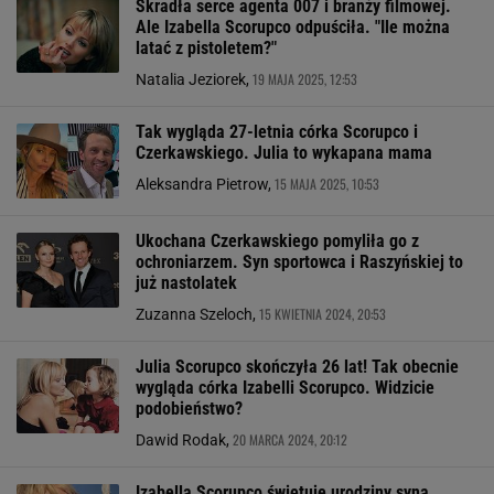
Skradła serce agenta 007 i branży filmowej.
Ale Izabella Scorupco odpuściła. "Ile można
latać z pistoletem?"
19 MAJA 2025, 12:53
Natalia Jeziorek,
Tak wygląda 27-letnia córka Scorupco i
Czerkawskiego. Julia to wykapana mama
15 MAJA 2025, 10:53
Aleksandra Pietrow,
Ukochana Czerkawskiego pomyliła go z
ochroniarzem. Syn sportowca i Raszyńskiej to
już nastolatek
15 KWIETNIA 2024, 20:53
Zuzanna Szeloch,
Julia Scorupco skończyła 26 lat! Tak obecnie
wygląda córka Izabelli Scorupco. Widzicie
podobieństwo?
20 MARCA 2024, 20:12
Dawid Rodak,
Izabella Scorupco świętuje urodziny syna.