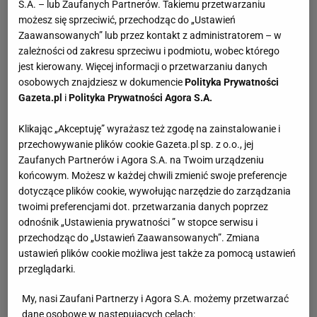
S.A. – lub Zaufanych Partnerów. Takiemu przetwarzaniu
zauważona przez reżysera szwedzkiego, który
możesz się sprzeciwić, przechodząc do „Ustawień
zaangażował ją do roli w filmie "Nikt tak nie kocha jak
Zaawansowanych” lub przez kontakt z administratorem – w
my". W kolejnych latach Izabella rozpoczęła pracę jako
zależności od zakresu sprzeciwu i podmiotu, wobec którego
jest kierowany. Więcej informacji o przetwarzaniu danych
fotomodelka oraz modelka. Była niezwykle popularna w
osobowych znajdziesz w dokumencie
Polityka Prywatności
Szwecji. Gościła na okładkach największych gazet.
Gazeta.pl
i
Polityka Prywatności Agora S.A.
Zdobiła również okładkę włoskiego "Vogue".
W 1989 roku Scorupco nagrała cover piosenki
Klikając „Akceptuję” wyrażasz też zgodę na zainstalowanie i
"Substitute" zespołu ABBA. Utwór okazał się hitem, grały
przechowywanie plików cookie Gazeta.pl sp. z o.o., jej
Zaufanych Partnerów i Agora S.A. na Twoim urządzeniu
go największe szwedzkie rozgłośnie radiowe i piosenka
końcowym. Możesz w każdej chwili zmienić swoje preferencje
zyskała status złotego singla. Dwa lata później ukazał się
dotyczące plików cookie, wywołując narzędzie do zarządzania
jej debiutancki album. Nosił tytuł "Iza".
twoimi preferencjami dot. przetwarzania danych poprzez
odnośnik „Ustawienia prywatności ” w stopce serwisu i
Izabella Scorupco - dziewczyna Bonda
przechodząc do „Ustawień Zaawansowanych”. Zmiana
ustawień plików cookie możliwa jest także za pomocą ustawień
Na początku lat dziewięćdziesiątych Izabella Scorupco
przeglądarki.
grywała epizodyczne role w serialach i filmach, głównie
produkcji szwedzkiej. W 1995 roku przyszedł pierwszy
My, nasi Zaufani Partnerzy i Agora S.A. możemy przetwarzać
wielki sukces - zagrała dziewczynę Agenta 007, Jamesa
dane osobowe w następujących celach: