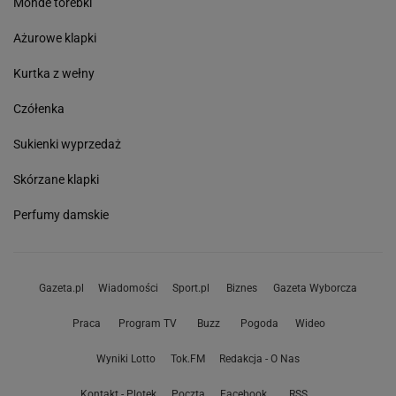
Monde torebki
Ażurowe klapki
Kurtka z wełny
Czółenka
Sukienki wyprzedaż
Skórzane klapki
Perfumy damskie
Gazeta.pl
Wiadomości
Sport.pl
Biznes
Gazeta Wyborcza
Praca
Program TV
Buzz
Pogoda
Wideo
Wyniki Lotto
Tok.FM
Redakcja - O Nas
Kontakt - Plotek
Poczta
Facebook
RSS