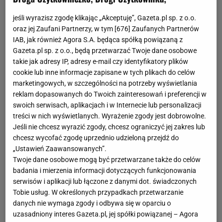
Izabella Scorupco to polska aktorka i modelka. Jej
twarz pojawiała się na okładkach najbardziej
jeśli wyrazisz zgodę klikając „Akceptuję”, Gazeta.pl sp. z o.o.
prestiżowych czasopism, w tym na okładce tej
oraz jej Zaufani Partnerzy, w tym [
676
] Zaufanych Partnerów
najważniejszej - "Vogue". Izabella próbowała także
IAB, jak również Agora S.A. będąca spółką powiązaną z
Gazeta.pl sp. z o.o., będą przetwarzać Twoje dane osobowe
swoich sił jako piosenkarka. Wydała trzy single oraz
takie jak adresy IP, adresy e-mail czy identyfikatory plików
jeden album.
cookie lub inne informacje zapisane w tych plikach do celów
marketingowych, w szczególności na potrzeby wyświetlania
Imię i nazwisko: Izabella Scorupco
reklam dopasowanych do Twoich zainteresowań i preferencji w
Data urodzenia: 4 czerwca 1970r.
swoich serwisach, aplikacjach i w Internecie lub personalizacji
Miejsce urodzenia: Białystok
treści w nich wyświetlanych. Wyrażenie zgody jest dobrowolne.
Jeśli nie chcesz wyrazić zgody, chcesz ograniczyć jej zakres lub
Zawód: aktorka, modelka
chcesz wycofać zgodę uprzednio udzieloną przejdź do
Instagram: @izabellascorupco
„Ustawień Zaawansowanych”.
Facebook: facebook.com/izascorupco
Twoje dane osobowe mogą być przetwarzane także do celów
badania i mierzenia informacji dotyczących funkcjonowania
Izabella Scorupco - początki kariery
serwisów i aplikacji lub łączone z danymi dot. świadczonych
Tobie usług. W określonych przypadkach przetwarzanie
Izabella Scorupco urodziła się w czerwcu 1970 roku w
danych nie wymaga zgody i odbywa się w oparciu o
Białymstoku. W wieku ośmiu lat przeniosła się wraz z
uzasadniony interes Gazeta.pl, jej spółki powiązanej – Agora
matką do Sztokholmu. Jako nastolatka została