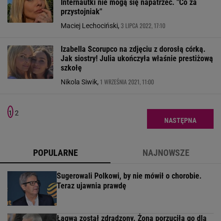
Internautki nie mogą się napatrzeć. "Co za
przystojniak"
3 LIPCA 2022, 17:10
Maciej Lechociński,
Izabella Scorupco na zdjęciu z dorosłą córką.
Jak siostry! Julia ukończyła właśnie prestiżową
szkołę
1 WRZEŚNIA 2021, 11:00
Nikola Siwik,
1
2
NASTĘPNA
POPULARNE
NAJNOWSZE
Sugerowali Polkowi, by nie mówił o chorobie.
Teraz ujawnia prawdę
Łągwa został zdradzony. Żona porzuciła go dla