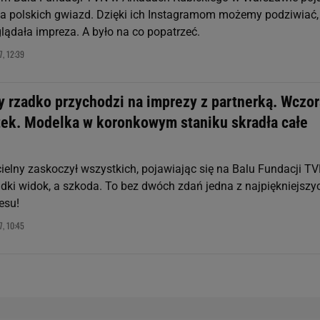
ada polskich gwiazd. Dzięki ich Instagramom możemy podziwiać,
lądała impreza. A było na co popatrzeć.
, 12:39
y rzadko przychodzi na imprezy z partnerką. Wczor
ątek. Modelka w koronkowym staniku skradła całe
ielny zaskoczył wszystkich, pojawiając się na Balu Fundacji TV
adki widok, a szkoda. To bez dwóch zdań jedna z najpiękniejszy
esu!
, 10:45