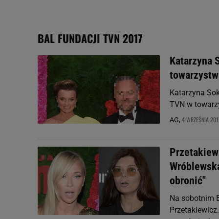
My, nasi Zaufani Partne
Użycie dokładnych danych
BAL FUNDACJI TVN 2017
Przechowywanie informacji
badnie odbiorców i uleps
Katarzyna 
towarzystw
Katarzyna Sok
TVN w towarzy
4 WRZEŚNIA 2017
AG,
Przetakiewi
Wróblewska 
obronić"
Na sobotnim B
Przetakiewicz.