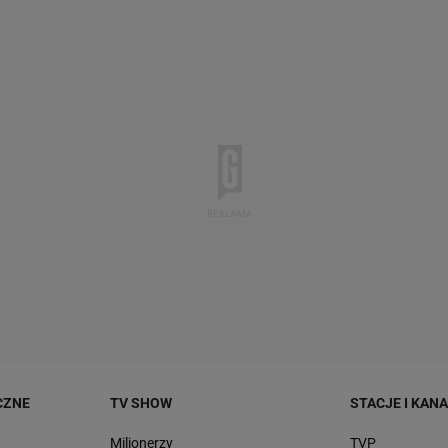
CZNE
TV SHOW
STACJE I KAN
Milionerzy
TVP