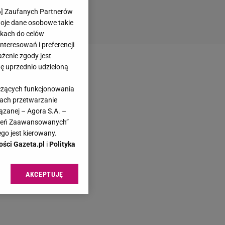
6
] Zaufanych Partnerów
woje dane osobowe takie
likach do celów
teresowań i preferencji
ażenie zgody jest
dę uprzednio udzieloną
yczących funkcjonowania
kach przetwarzanie
ązanej – Agora S.A. –
awień Zaawansowanych”
go jest kierowany.
ości Gazeta.pl
i
Polityka
AKCEPTUJĘ
l sp. z o.o., jej
ić swoje preferencje
arzania danych poprzez
ych”. Zmiana ustawień