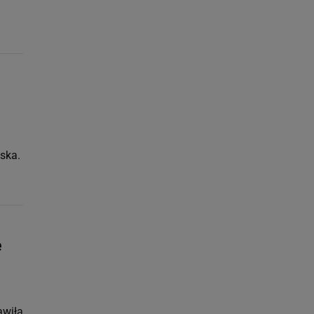
ska.
e
awiła