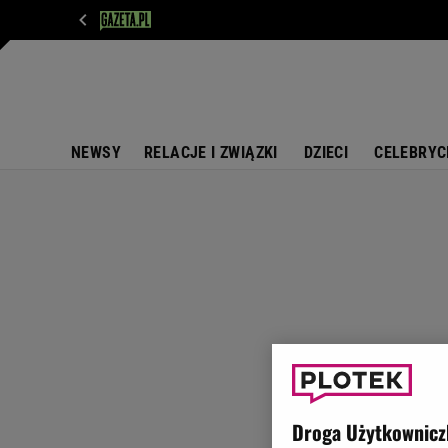
WIADOMOŚCI
NEXT
SPORT
PLOTEK
D
NEWSY
RELACJE I ZWIĄZKI
DZIECI
CELEBRYC
Droga Użytkownicz