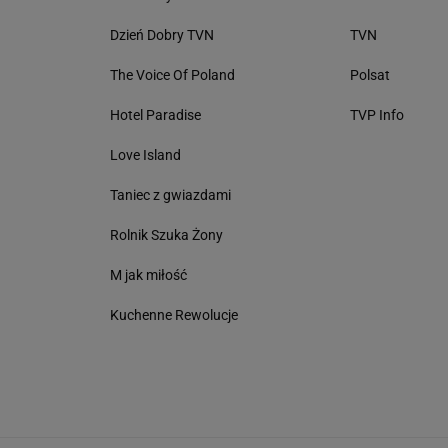
Dzień Dobry TVN
TVN
The Voice Of Poland
Polsat
Hotel Paradise
TVP Info
Love Island
Taniec z gwiazdami
Rolnik Szuka Żony
M jak miłość
Kuchenne Rewolucje