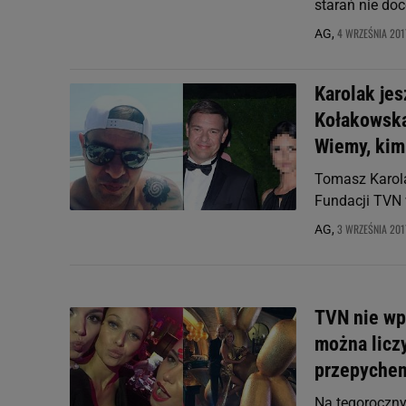
starań nie do
4 WRZEŚNIA 2017
AG,
Karolak jes
Kołakowską,
Wiemy, kim 
Tomasz Karola
Fundacji TVN 
3 WRZEŚNIA 2017
AG,
TVN nie wp
można licz
przepyche
Na tegoroczny