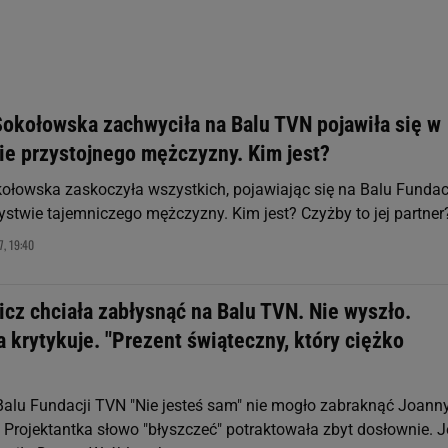
rzy i Agora S.A. możemy przetwarzać dane osobowe w następujących cel
 geolokalizacyjnych. Aktywne skanowanie charakterystyki urządzenia do
 na urządzeniu lub dostęp do nich. Spersonalizowane reklamy i treści, p
zanie usług.
Lista Zaufanych Partnerów
Sokołowska zachwyciła na Balu TVN pojawiła się w
ie przystojnego mężczyzny. Kim jest?
ołowska zaskoczyła wszystkich, pojawiając się na Balu Fundac
stwie tajemniczego mężczyzny. Kim jest? Czyżby to jej partner
, 19:40
cz chciała zabłysnąć na Balu TVN. Nie wyszło.
krytykuje. "Prezent świąteczny, który ciężko
alu Fundacji TVN "Nie jesteś sam" nie mogło zabraknąć Joann
 Projektantka słowo "błyszczeć" potraktowała zbyt dosłownie. J