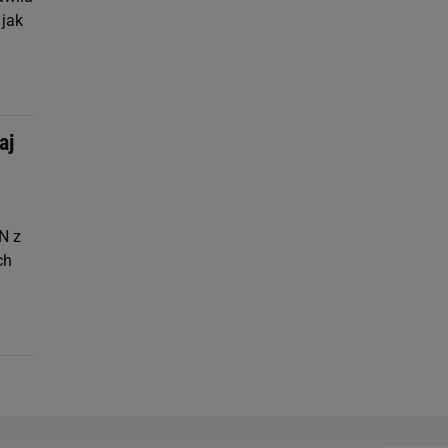
 jak
aj
N z
ch