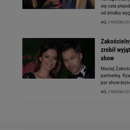
się cała plej
od środka wyg
3 WRZEŚNIA 2017
AG,
Zakościeln
zrobił wyj
show
Maciej Zakośc
partnerką. Rz
par show-bizn
3 WRZEŚNIA 2017
AG,