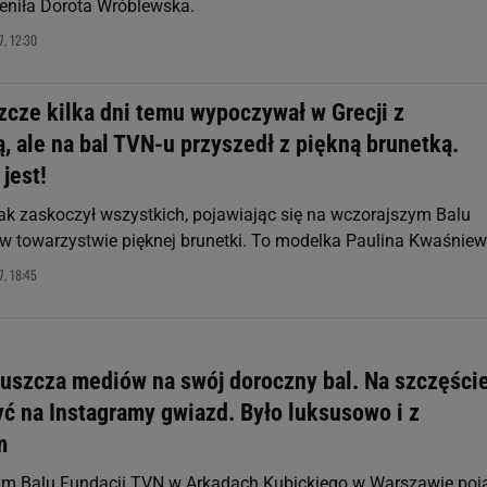
ceniła Dorota Wróblewska.
, 12:30
zcze kilka dni temu wypoczywał w Grecji z
 ale na bal TVN-u przyszedł z piękną brunetką.
jest!
k zaskoczył wszystkich, pojawiając się na wczorajszym Balu
w towarzystwie pięknej brunetki. To modelka Paulina Kwaśniew
, 18:45
uszcza mediów na swój doroczny bal. Na szczęści
yć na Instagramy gwiazd. Było luksusowo i z
m
m Balu Fundacji TVN w Arkadach Kubickiego w Warszawie poj