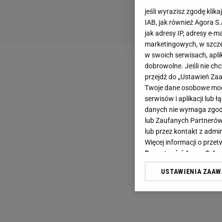
jeśli wyrazisz zgodę klika
IAB, jak również Agora S
jak adresy IP, adresy e-m
marketingowych, w szcze
w swoich serwisach, aplik
dobrowolne. Jeśli nie ch
przejdź do „Ustawień Z
Twoje dane osobowe mogą
serwisów i aplikacji lub
danych nie wymaga zgody 
lub Zaufanych Partnerów
lub przez kontakt z admi
Więcej informacji o prz
Prywatności Agora S.A.
USTAWIENIA ZAA
Klikając „Akceptuję” wyra
Zaufanych Partnerów i A
dotyczące plików cookie,
odnośnik „Ustawienia pr
plików cookie możliwa je