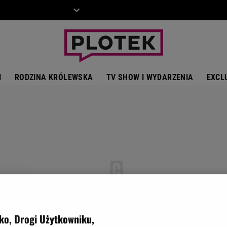
ZIECKO
MOTO
I
RODZINA KRÓLEWSKA
TV SHOW I WYDARZENIA
EXCL
ko, Drogi Użytkowniku,