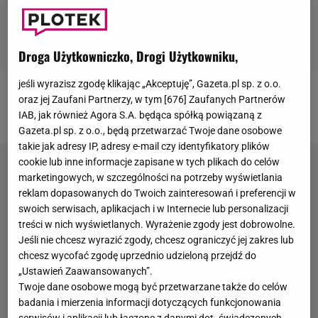
Droga Użytkowniczko, Drogi Użytkowniku,
jeśli wyrazisz zgodę klikając „Akceptuję”, Gazeta.pl sp. z o.o.
Andrzej Młynarczyk
oraz jej Zaufani Partnerzy, w tym [
676
] Zaufanych Partnerów
IAB, jak również Agora S.A. będąca spółką powiązaną z
Gazeta.pl sp. z o.o., będą przetwarzać Twoje dane osobowe
takie jak adresy IP, adresy e-mail czy identyfikatory plików
cookie lub inne informacje zapisane w tych plikach do celów
marketingowych, w szczególności na potrzeby wyświetlania
reklam dopasowanych do Twoich zainteresowań i preferencji w
swoich serwisach, aplikacjach i w Internecie lub personalizacji
treści w nich wyświetlanych. Wyrażenie zgody jest dobrowolne.
Jeśli nie chcesz wyrazić zgody, chcesz ograniczyć jej zakres lub
chcesz wycofać zgodę uprzednio udzieloną przejdź do
„Ustawień Zaawansowanych”.
Twoje dane osobowe mogą być przetwarzane także do celów
badania i mierzenia informacji dotyczących funkcjonowania