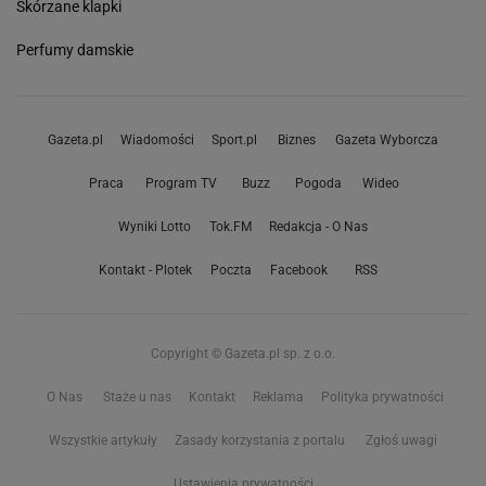
Skórzane klapki
Perfumy damskie
Gazeta.pl
Wiadomości
Sport.pl
Biznes
Gazeta Wyborcza
Praca
Program TV
Buzz
Pogoda
Wideo
Wyniki Lotto
Tok.FM
Redakcja - O Nas
Kontakt - Plotek
Poczta
Facebook
RSS
Copyright © Gazeta.pl sp. z o.o.
O Nas
Staże u nas
Kontakt
Reklama
Polityka prywatności
Wszystkie artykuły
Zasady korzystania z portalu
Zgłoś uwagi
Ustawienia prywatności