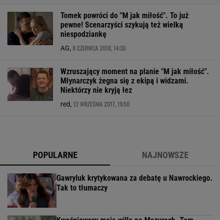
Tomek powróci do "M jak miłość". To już
pewne! Scenarzyści szykują też wielką
niespodziankę
8 CZERWCA 2018, 14:30
AG,
Wzruszający moment na planie "M jak miłość".
Młynarczyk żegna się z ekipą i widzami.
Niektórzy nie kryją łez
12 WRZEŚNIA 2017, 19:50
red,
POPULARNE
NAJNOWSZE
Gawryluk krytykowana za debatę u Nawrockiego.
Tak to tłumaczy