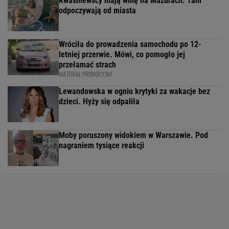
Kwaśniewscy mają willę na Mazurach. Tam
odpoczywają od miasta
Wróciła do prowadzenia samochodu po 12-
letniej przerwie. Mówi, co pomogło jej
przełamać strach
MATERIAŁ PROMOCYJNY
Lewandowska w ogniu krytyki za wakacje bez
dzieci. Hyży się odpaliła
Moby poruszony widokiem w Warszawie. Pod
nagraniem tysiące reakcji