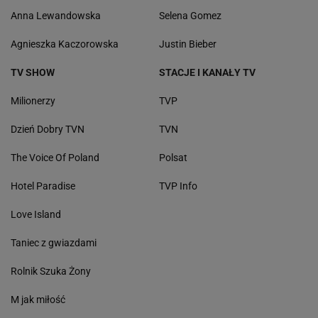
Anna Lewandowska
Selena Gomez
Agnieszka Kaczorowska
Justin Bieber
TV SHOW
STACJE I KANAŁY TV
Milionerzy
TVP
Dzień Dobry TVN
TVN
The Voice Of Poland
Polsat
Hotel Paradise
TVP Info
Love Island
Taniec z gwiazdami
Rolnik Szuka Żony
M jak miłość