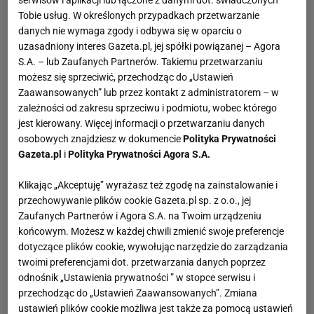
Andrzej Młynarczyk to polski aktor telewizyjny, filmowy i
serwisów i aplikacji lub łączone z danymi dot. świadczonych
Tobie usług. W określonych przypadkach przetwarzanie
teatralny. Popularność wśród widzów przyniosła mu rola
danych nie wymaga zgody i odbywa się w oparciu o
Tomka w uwielbianym od lat serialu „M jak Miłość”.
uzasadniony interes Gazeta.pl, jej spółki powiązanej – Agora
Losy miłości Tomka oraz Asi polscy widzowie śledzą z
S.A. – lub Zaufanych Partnerów. Takiemu przetwarzaniu
równym zaangażowaniem, co życie prywatne Andrzeja
możesz się sprzeciwić, przechodząc do „Ustawień
Młynarczyka i jego związek.
Zaawansowanych” lub przez kontakt z administratorem – w
zależności od zakresu sprzeciwu i podmiotu, wobec którego
jest kierowany. Więcej informacji o przetwarzaniu danych
Imię i nazwisko: Andrzej Młynarczyk
osobowych znajdziesz w dokumencie
Polityka Prywatności
Data urodzenia: 8 marca 1980
Gazeta.pl
i
Polityka Prywatności Agora S.A.
Miejsce urodzenia: Kraków
Zawód: aktor
Klikając „Akceptuję” wyrażasz też zgodę na zainstalowanie i
Oficjalna strona: andrzejmlynarczyk.pl
przechowywanie plików cookie Gazeta.pl sp. z o.o., jej
Zaufanych Partnerów i Agora S.A. na Twoim urządzeniu
Facebook: facebook.com/AndrzejMlynarczykOfficial
końcowym. Możesz w każdej chwili zmienić swoje preferencje
Instagram: @andrzejmlynarczyk
dotyczące plików cookie, wywołując narzędzie do zarządzania
twoimi preferencjami dot. przetwarzania danych poprzez
Kariera zawodowa Andrzeja Młynarczyka
odnośnik „Ustawienia prywatności ” w stopce serwisu i
Swoją pasję do aktorstwa Andrzej Młynarczyk rozwijał na
przechodząc do „Ustawień Zaawansowanych”. Zmiana
ustawień plików cookie możliwa jest także za pomocą ustawień
studiach w Szkole Aktorskiej Lart Studio w Krakowie. Po