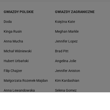
GWIAZDY POLSKIE
GWIAZDY ZAGRANICZNE
Doda
Księżna Kate
Kinga Rusin
Meghan Markle
Anna Mucha
Jennifer Lopez
Michał Wiśniewski
Brad Pitt
Hubert Urbański
Angelina Jolie
Filip Chajzer
Jennifer Aniston
Małgorzata Rozenek-Majdan
Kim Kardashian
Anna Lewandowska
Selena Gomez
Agnieszka Kaczorowska
Justin Bieber