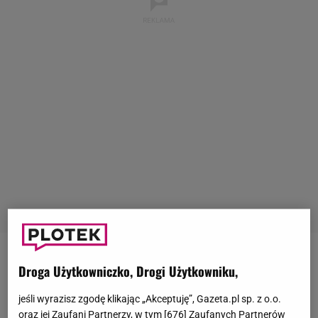
MADONNA
Droga Użytkowniczko, Drogi Użytkowniku,
Madonnę zna chyba każdy. Piosenkarka (Madonna
jeśli wyrazisz zgodę klikając „Akceptuję”, Gazeta.pl sp. z o.o.
oraz jej Zaufani Partnerzy, w tym [
676
] Zaufanych Partnerów