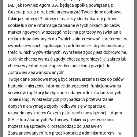
wystąpiła też w kilku
filmach
, jednak to za muzykę
IAB, jak również Agora S.A. będąca spółką powiązaną z
podziwiamy ją najbardziej) rządzi na rynku
Gazeta.pl sp. z o.o., będą przetwarzać Twoje dane osobowe
muzycznym od ćwierć wieku. Skandalistka i
takie jak adresy IP, adresy e-mail czy identyfikatory plików
cookie lub inne informacje zapisane w tych plikach do celów
profesjonalistka w jednym. Pracowała z najlepszymi,
marketingowych, w szczególności na potrzeby wyświetlania
zdobyła wiele nagród. W 2007 roku została
reklam dopasowanych do Twoich zainteresowań i preferencji w
okrzyknięta najlepiej zarabiającą piosenkarką pop.
swoich serwisach, aplikacjach i w Internecie lub personalizacji
treści w nich wyświetlanych. Wyrażenie zgody jest dobrowolne.
Madonna - Królowa Popu - zdecydowanie zasługuje
Jeśli nie chcesz wyrazić zgody, chcesz ograniczyć jej zakres lub
na miejsce w kotkowym rankingu!
chcesz wycofać zgodę uprzednio udzieloną przejdź do
„Ustawień Zaawansowanych”.
MARYLIN MONROE
Twoje dane osobowe mogą być przetwarzane także do celów
badania i mierzenia informacji dotyczących funkcjonowania
Blond
włosy
, czerwone usta, pieprzyk...Tej pani
serwisów i aplikacji lub łączone z danymi dot. świadczonych
Tobie usług. W określonych przypadkach przetwarzanie
chyba nikomu nie trzeba przedstawiać. Marylin
danych nie wymaga zgody i odbywa się w oparciu o
Monroe to legenda kina, ikona stylu. Można o niej
uzasadniony interes Gazeta.pl, jej spółki powiązanej – Agora
pisać i pisać, jednak to nie wystarczy. Obejrzyjcie
S.A. – lub Zaufanych Partnerów. Takiemu przetwarzaniu
możesz się sprzeciwić, przechodząc do „Ustawień
choć jeden film z jej udziałem ("Słomiany wdowiec",
Zaawansowanych” lub przez kontakt z administratorem – w