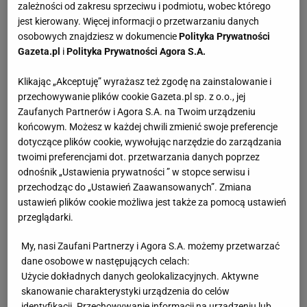
"Mężczyźni wolą blondynki"), a pokochacie Marylin.
zależności od zakresu sprzeciwu i podmiotu, wobec którego
jest kierowany. Więcej informacji o przetwarzaniu danych
osobowych znajdziesz w dokumencie
Polityka Prywatności
Gazeta.pl
i
Polityka Prywatności Agora S.A.
Klikając „Akceptuję” wyrażasz też zgodę na zainstalowanie i
przechowywanie plików cookie Gazeta.pl sp. z o.o., jej
Zaufanych Partnerów i Agora S.A. na Twoim urządzeniu
końcowym. Możesz w każdej chwili zmienić swoje preferencje
dotyczące plików cookie, wywołując narzędzie do zarządzania
twoimi preferencjami dot. przetwarzania danych poprzez
odnośnik „Ustawienia prywatności ” w stopce serwisu i
przechodząc do „Ustawień Zaawansowanych”. Zmiana
ustawień plików cookie możliwa jest także za pomocą ustawień
przeglądarki.
My, nasi Zaufani Partnerzy i Agora S.A. możemy przetwarzać
dane osobowe w następujących celach:
Użycie dokładnych danych geolokalizacyjnych. Aktywne
skanowanie charakterystyki urządzenia do celów
identyfikacji. Przechowywanie informacji na urządzeniu lub