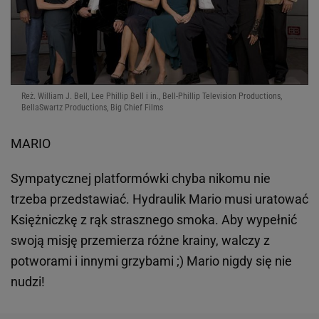
Reż. William J. Bell, Lee Phillip Bell i in., Bell-Phillip Television Productions,
BellaSwartz Productions, Big Chief Films
MARIO
Sympatycznej platformówki chyba nikomu nie
trzeba przedstawiać. Hydraulik Mario musi uratować
Księżniczkę z rąk strasznego smoka. Aby wypełnić
swoją misję przemierza różne krainy, walczy z
potworami i innymi grzybami ;) Mario nigdy się nie
nudzi!