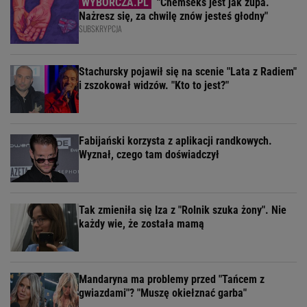
"Chemseks jest jak zupa.
Nażresz się, za chwilę znów jesteś głodny"
SUBSKRYPCJA
Stachursky pojawił się na scenie "Lata z Radiem"
i zszokował widzów. "Kto to jest?"
Fabijański korzysta z aplikacji randkowych.
Wyznał, czego tam doświadczył
Tak zmieniła się Iza z "Rolnik szuka żony". Nie
każdy wie, że została mamą
Mandaryna ma problemy przed "Tańcem z
gwiazdami"? "Muszę okiełznać garba"