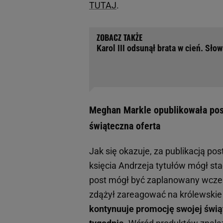
TUTAJ
.
Karol III odsunął brata w cień. Sło
Meghan Markle opublikowała post
świąteczna oferta
Jak się okazuje, za publikacją 
księcia Andrzeja tytułów mógł st
post mógł być zaplanowany wcześn
zdążył zareagować na królewskie
kontynuuje promocję swojej świąt