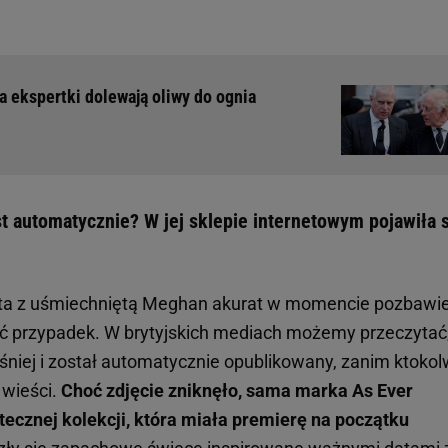
wa ekspertki dolewają oliwy do ognia
 automatycznie? W jej sklepie internetowym pojawiła s
posta z uśmiechniętą Meghan akurat w momencie pozbawi
ać przypadek. W brytyjskich mediach możemy przeczytać
iej i został automatycznie opublikowany, zanim ktokol
 wieści.
Choć zdjęcie zniknęło, sama marka As Ever
ecznej kolekcji, która miała premierę na początku