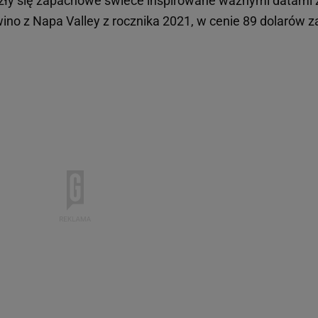
zły się zapachowe świece inspirowane ważnymi datami 
wino z Napa Valley z rocznika 2021, w cenie 89 dolarów z