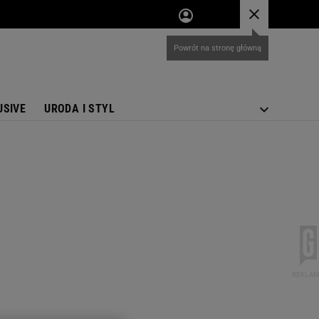
USIVE
URODA I STYL