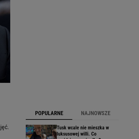
POPULARNE
NAJNOWSZE
jęć.
Tusk wcale nie mieszka w
luksusowej willi. Co