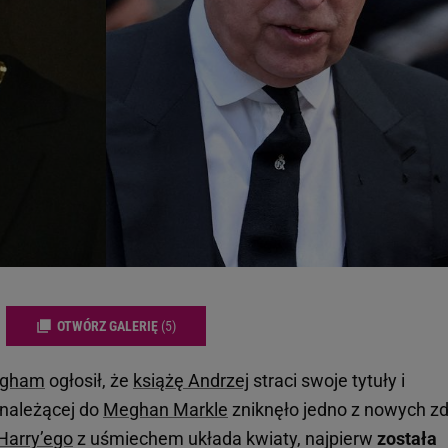
OTWÓRZ GALERIĘ
(5)
ngham
ogłosił, że
książę Andrzej
straci swoje tytuły i
r należącej do
Meghan Markle
zniknęło jedno z nowych zd
 Harry’ego
z uśmiechem układa kwiaty, najpierw
została