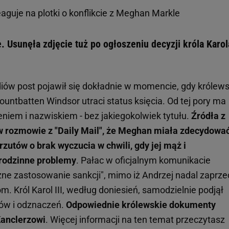
aguje na plotki o konflikcie z Meghan Markle
Usunęła zdjęcie tuż po ogłoszeniu decyzji króla Karola
iów post pojawił się dokładnie w momencie, gdy królews
ntbatten Windsor utraci status księcia. Od tej pory ma
niem i nazwiskiem - bez jakiegokolwiek tytułu.
Źródła z
 rozmowie z "Daily Mail", że Meghan miała zdecydować
rzutów o brak wyczucia w chwili, gdy jej mąż i
e rodzinne problemy
. Pałac w oficjalnym komunikacie
czne zastosowanie sankcji", mimo iż Andrzej nadal zaprz
 Król Karol III, według doniesień, samodzielnie podjął
łów i odznaczeń.
Odpowiednie królewskie dokumenty
Kanclerzowi
.
Więcej informacji na ten temat przeczytas
z