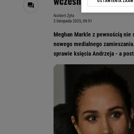
wcześniej nadeszło o
USTAWIENIA ZAA
Klikając „Akceptuję” wyra
Zaufanych Partnerów i A
Norbert Żyła
dotyczące plików cookie,
2 listopada 2025, 09:51
odnośnik „Ustawienia pr
plików cookie możliwa je
Meghan Markle z pewnością nie s
My, nasi Zaufani Partne
nowego medialnego zamieszania.
Użycie dokładnych danych
sprawie księcia Andrzeja - a pos
Przechowywanie informacji
badnie odbiorców i uleps