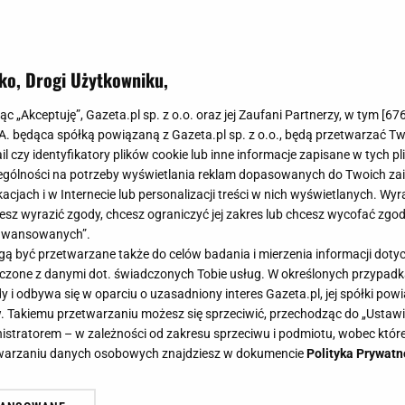
ko, Drogi Użytkowniku,
jąc „Akceptuję”, Gazeta.pl sp. z o.o. oraz jej Zaufani Partnerzy, w tym [
67
.A. będąca spółką powiązaną z Gazeta.pl sp. z o.o., będą przetwarzać T
ail czy identyfikatory plików cookie lub inne informacje zapisane w tych p
gólności na potrzeby wyświetlania reklam dopasowanych do Twoich zain
acjach i w Internecie lub personalizacji treści w nich wyświetlanych. Wyr
cesz wyrazić zgody, chcesz ograniczyć jej zakres lub chcesz wycofać zgo
aawansowanych”.
 być przetwarzane także do celów badania i mierzenia informacji dot
 łączone z danymi dot. świadczonych Tobie usług. W określonych przypad
i odbywa się w oparciu o uzasadniony interes Gazeta.pl, jej spółki powi
. Takiemu przetwarzaniu możesz się sprzeciwić, przechodząc do „Ust
nistratorem – w zależności od zakresu sprzeciwu i podmiotu, wobec które
etwarzaniu danych osobowych znajdziesz w dokumencie
Polityka Prywatn
 usunęła post z Instagrama. Chwil