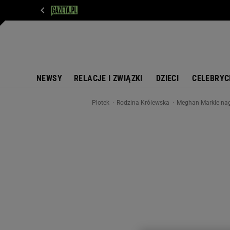
WIADOMOŚCI
NEXT
SPORT
PLOTEK
D
NEWSY
RELACJE I ZWIĄZKI
DZIECI
CELEBRYC
Plotek
Rodzina Królewska
Meghan Markle nagl