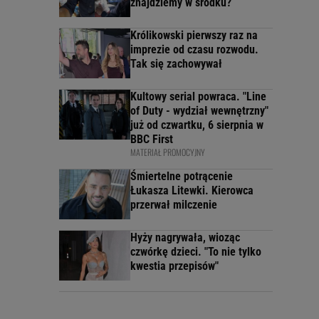
znajdziemy w środku?
Królikowski pierwszy raz na
imprezie od czasu rozwodu.
Tak się zachowywał
Kultowy serial powraca. "Line
of Duty - wydział wewnętrzny"
już od czwartku, 6 sierpnia w
BBC First
MATERIAŁ PROMOCYJNY
Śmiertelne potrącenie
Łukasza Litewki. Kierowca
przerwał milczenie
Hyży nagrywała, wioząc
czwórkę dzieci. "To nie tylko
kwestia przepisów"