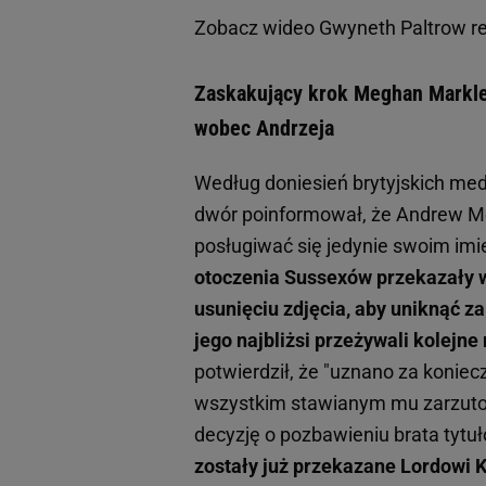
Zobacz wideo
Gwyneth Paltrow re
Zaskakujący krok Meghan Markle. 
wobec Andrzeja
Według doniesień brytyjskich med
dwór poinformował, że Andrew Mou
posługiwać się jedynie swoim imie
otoczenia Sussexów przekazały w
usunięciu zdjęcia, aby uniknąć za
jego najbliżsi przeżywali kolejn
potwierdził, że "uznano za konie
wszystkim stawianym mu zarzutom.
decyzję o pozbawieniu brata tytu
zostały już przekazane Lordowi 