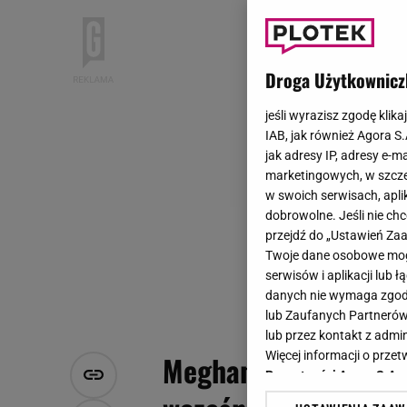
Droga Użytkownicz
jeśli wyrazisz zgodę klika
IAB, jak również Agora S
jak adresy IP, adresy e-m
marketingowych, w szcze
w swoich serwisach, aplik
dobrowolne. Jeśli nie ch
przejdź do „Ustawień Z
Twoje dane osobowe mogą
serwisów i aplikacji lub
danych nie wymaga zgody 
lub Zaufanych Partnerów
lub przez kontakt z admi
Więcej informacji o prz
Meghan Markle nagle
Prywatności Agora S.A.