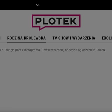
ZIECKO
MOTO
I
RODZINA KRÓLEWSKA
TV SHOW I WYDARZENIA
EXCL
e usunęła post z Instagrama. Chwilę wcześniej nadeszło ogłoszenie z Pałacu