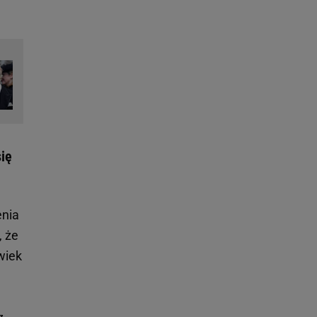
ię
enia
, że
wiek