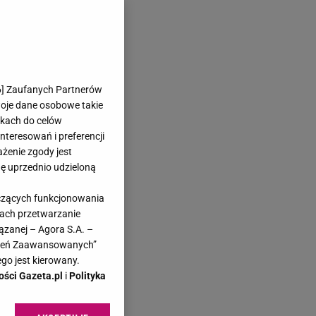
6
] Zaufanych Partnerów
woje dane osobowe takie
likach do celów
teresowań i preferencji
ażenie zgody jest
dę uprzednio udzieloną
yczących funkcjonowania
kach przetwarzanie
ązanej – Agora S.A. –
awień Zaawansowanych”
go jest kierowany.
ości Gazeta.pl
i
Polityka
ę