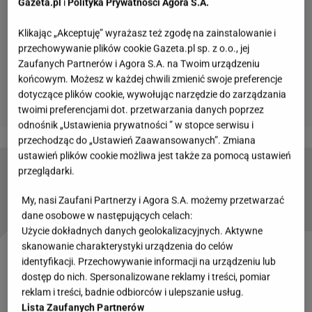
Gazeta.pl
i
Polityka Prywatności Agora S.A.
Klikając „Akceptuję” wyrażasz też zgodę na zainstalowanie i
przechowywanie plików cookie Gazeta.pl sp. z o.o., jej
Zaufanych Partnerów i Agora S.A. na Twoim urządzeniu
końcowym. Możesz w każdej chwili zmienić swoje preferencje
dotyczące plików cookie, wywołując narzędzie do zarządzania
twoimi preferencjami dot. przetwarzania danych poprzez
odnośnik „Ustawienia prywatności ” w stopce serwisu i
przechodząc do „Ustawień Zaawansowanych”. Zmiana
ustawień plików cookie możliwa jest także za pomocą ustawień
przeglądarki.
Przez lata poprawiały urodę. Ewel0na, Justyna
Gradek. Pamiętacie je kiedyś?
My, nasi Zaufani Partnerzy i Agora S.A. możemy przetwarzać
dane osobowe w następujących celach:
Użycie dokładnych danych geolokalizacyjnych. Aktywne
skanowanie charakterystyki urządzenia do celów
Jak na tak bezkompromisową postać przystało, nie
identyfikacji. Przechowywanie informacji na urządzeniu lub
dostęp do nich. Spersonalizowane reklamy i treści, pomiar
miała problemu o tym, aby mówić wprost o swoich
reklam i treści, badnie odbiorców i ulepszanie usług.
życiowych porażkach i problemach. Równie
Lista Zaufanych Partnerów