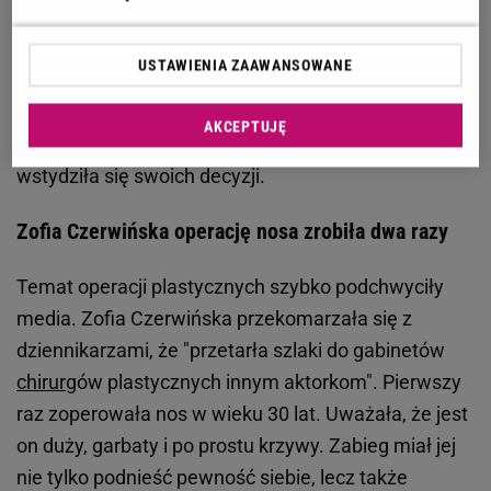
szczerze wypowiadała się na temat poprawiania
urody. W wielu wywiadach śmiała się, że była
USTAWIENIA ZAAWANSOWANE
pierwszą polską aktorką, która zrobiła operację
plastyczną. Oczywiście była raczej pierwszą
AKCEPTUJĘ
gwiazdą, która się do tego przyznała. Nigdy nie
wstydziła się swoich decyzji.
Zofia Czerwińska operację nosa zrobiła dwa razy
Temat operacji plastycznych szybko podchwyciły
media. Zofia Czerwińska przekomarzała się z
dziennikarzami, że "przetarła szlaki do gabinetów
chirurg
ów plastycznych innym aktorkom". Pierwszy
raz zoperowała nos w wieku 30 lat. Uważała, że jest
on duży, garbaty i po prostu krzywy. Zabieg miał jej
nie tylko podnieść pewność siebie, lecz także