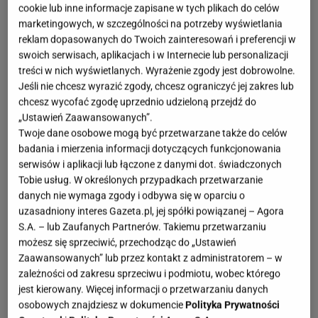
cookie lub inne informacje zapisane w tych plikach do celów
marketingowych, w szczególności na potrzeby wyświetlania
reklam dopasowanych do Twoich zainteresowań i preferencji w
swoich serwisach, aplikacjach i w Internecie lub personalizacji
treści w nich wyświetlanych. Wyrażenie zgody jest dobrowolne.
Jeśli nie chcesz wyrazić zgody, chcesz ograniczyć jej zakres lub
chcesz wycofać zgodę uprzednio udzieloną przejdź do
„Ustawień Zaawansowanych”.
Twoje dane osobowe mogą być przetwarzane także do celów
badania i mierzenia informacji dotyczących funkcjonowania
serwisów i aplikacji lub łączone z danymi dot. świadczonych
Tobie usług. W określonych przypadkach przetwarzanie
danych nie wymaga zgody i odbywa się w oparciu o
uzasadniony interes Gazeta.pl, jej spółki powiązanej – Agora
S.A. – lub Zaufanych Partnerów. Takiemu przetwarzaniu
możesz się sprzeciwić, przechodząc do „Ustawień
Zaawansowanych” lub przez kontakt z administratorem – w
zależności od zakresu sprzeciwu i podmiotu, wobec którego
jest kierowany. Więcej informacji o przetwarzaniu danych
osobowych znajdziesz w dokumencie
Polityka Prywatności