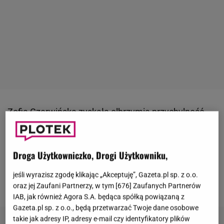
Zofia Czerwińska
zyskała olbrzymią przychylność
fanów. Publiczność uwielbiała jej genialne wcielenia
– choćby role Zosi Nowosielskiej w
Droga Użytkowniczko, Drogi Użytkowniku,
"
Czterdziestolatku
" i Zofii Balcerkowej w serialu
"Alternatywy 4". Zawsze uśmiechnięta, szczera do
jeśli wyrazisz zgodę klikając „Akceptuję”, Gazeta.pl sp. z o.o.
bólu, nie przejmowała się opinią innych.
oraz jej Zaufani Partnerzy, w tym [
676
] Zaufanych Partnerów
IAB, jak również Agora S.A. będąca spółką powiązaną z
Gazeta.pl sp. z o.o., będą przetwarzać Twoje dane osobowe
takie jak adresy IP, adresy e-mail czy identyfikatory plików