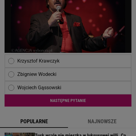
Krzysztof Krawczyk
Zbigniew Wodecki
Wojciech Gąssowski
NASTĘPNE PYTANIE
POPULARNE
NAJNOWSZE
Tusk wcale nie mieszka w luksusowej willi. Co