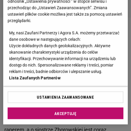
odnośnik „Ustawienia prywatności ” w stopce serwisu i
przechodząc do „Ustawień Zaawansowanych”. Zmiana
ustawień plików cookie możliwa jest także za pomocą ustawień
przeglądarki.
Anna Lewandowska
coraz śmielej pokazuje bliskich
My, nasi Zaufani Partnerzy i Agora S.A. możemy przetwarzać
w mediach społecznościowych. Trenerka na
dane osobowe w następujących celach:
Użycie dokładnych danych geolokalizacyjnych. Aktywne
początku ukrywała twarze córek, jednak coraz
skanowanie charakterystyki urządzenia do celów
częściej można je oglądać na Instagramie. Obecnie
identyfikacji. Przechowywanie informacji na urządzeniu lub
Ania i
Robert Lewandowski
ładują baterie na
dostęp do nich. Spersonalizowane reklamy i treści, pomiar
reklam i treści, badnie odbiorców i ulepszanie usług.
rodzinnych
wakacjach
w Turcji, gdzie zabrali bliskich.
Lista Zaufanych Partnerów
Na InstaStories "Lewej" można oglądać urocze
kadry. Na jednym z nich znalazł się jej młodszy brat
USTAWIENIA ZAAWANSOWANE
Piotr Stachurski
i jego żona. Anna po raz kolejny
podkreśliła, że Piotr to artystyczna dusza.
AKCEPTUJĘ
ZOBACZ RÓWNIEŻ
:
Brat Kukulskiej próbował zostać
raperem, a o siostrze Zborowskiej jest coraz