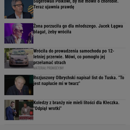
Sugerowali Polkowi, by nie mówił o chorobie.
Teraz ujawnia prawdę
Żona porzuciła go dla młodszego. Jacek Łągwa
błagał, żeby wróciła
Wróciła do prowadzenia samochodu po 12-
letniej przerwie. Mówi, co pomogło jej
przełamać strach
MATERIAŁ PROMOCYJNY
Rozjuszony Olbrychski napisał list do Tuska. "To
jest naplucie mi w twarz"
Koledzy z branży nie mieli litości dla Kłeczka.
"Odpiął wrotki"