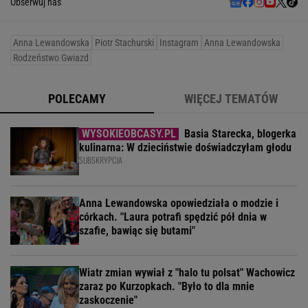
Obserwuj nas
Anna Lewandowska
Piotr Stachurski
Instagram
Anna Lewandowska
Rodzeństwo Gwiazd
POLECAMY
WIĘCEJ TEMATÓW
Basia Starecka, blogerka
kulinarna: W dzieciństwie doświadczyłam głodu
SUBSKRYPCJA
Anna Lewandowska opowiedziała o modzie i
córkach. "Laura potrafi spędzić pół dnia w
szafie, bawiąc się butami"
Wiatr zmian wywiał z "halo tu polsat" Wachowicz
zaraz po Kurzopkach. "Było to dla mnie
zaskoczenie"