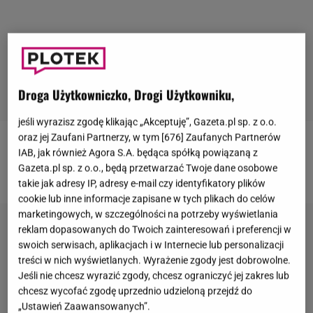
Droga Użytkowniczko, Drogi Użytkowniku,
jeśli wyrazisz zgodę klikając „Akceptuję”, Gazeta.pl sp. z o.o.
oraz jej Zaufani Partnerzy, w tym [
676
] Zaufanych Partnerów
Więcej informacji i ciekawostek z życia gwiazd
IAB, jak również Agora S.A. będąca spółką powiązaną z
Gazeta.pl sp. z o.o., będą przetwarzać Twoje dane osobowe
znajdziesz na stronie głównej Gazeta.pl.
takie jak adresy IP, adresy e-mail czy identyfikatory plików
cookie lub inne informacje zapisane w tych plikach do celów
marketingowych, w szczególności na potrzeby wyświetlania
reklam dopasowanych do Twoich zainteresowań i preferencji w
swoich serwisach, aplikacjach i w Internecie lub personalizacji
treści w nich wyświetlanych. Wyrażenie zgody jest dobrowolne.
Jeśli nie chcesz wyrazić zgody, chcesz ograniczyć jej zakres lub
chcesz wycofać zgodę uprzednio udzieloną przejdź do
„Ustawień Zaawansowanych”.