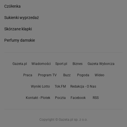
Czółenka
Sukienki wyprzedaż
Skórzane klapki
Perfumy damskie
Gazeta.pl
Wiadomości
Sport.pl
Biznes
Gazeta Wyborcza
Praca
Program TV
Buzz
Pogoda
Wideo
Wyniki Lotto
Tok.FM
Redakcja - O Nas
Kontakt - Plotek
Poczta
Facebook
RSS
Copyright © Gazeta.pl sp. z o.o.