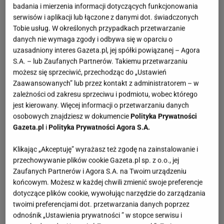
badania i mierzenia informacji dotyczących funkcjonowania
serwisów i aplikacji lub łączone z danymi dot. świadczonych
Tobie usług. W określonych przypadkach przetwarzanie
danych nie wymaga zgody i odbywa się w oparciu o
uzasadniony interes Gazeta.pl, jej spółki powiązanej – Agora
S.A. – lub Zaufanych Partnerów. Takiemu przetwarzaniu
możesz się sprzeciwić, przechodząc do „Ustawień
Zaawansowanych” lub przez kontakt z administratorem – w
zależności od zakresu sprzeciwu i podmiotu, wobec którego
jest kierowany. Więcej informacji o przetwarzaniu danych
osobowych znajdziesz w dokumencie
Polityka Prywatności
Gazeta.pl
i
Polityka Prywatności Agora S.A.
Klikając „Akceptuję” wyrażasz też zgodę na zainstalowanie i
przechowywanie plików cookie Gazeta.pl sp. z o.o., jej
Zaufanych Partnerów i Agora S.A. na Twoim urządzeniu
końcowym. Możesz w każdej chwili zmienić swoje preferencje
dotyczące plików cookie, wywołując narzędzie do zarządzania
twoimi preferencjami dot. przetwarzania danych poprzez
odnośnik „Ustawienia prywatności ” w stopce serwisu i