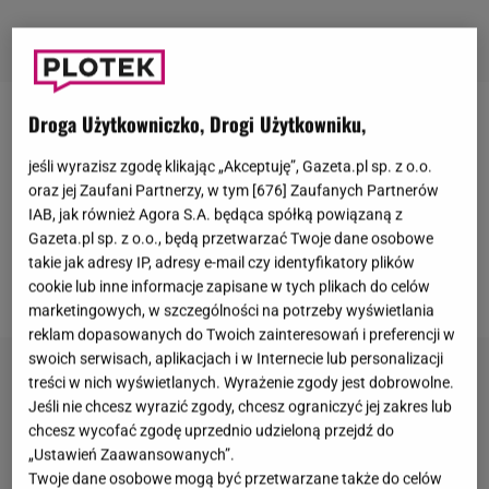
Droga Użytkowniczko, Drogi Użytkowniku,
Ostatnio media obiegły
plotki
, że
Cole Sprouse
i Lili
Reinhart
rozstali się
. Fani
serialu
"Riverdale" nie
jeśli wyrazisz zgodę klikając „Akceptuję”, Gazeta.pl sp. z o.o.
oraz jej Zaufani Partnerzy, w tym [
676
] Zaufanych Partnerów
mogli uwierzyć, w końcu Sprouse i Reinhart stanowili
IAB, jak również Agora S.A. będąca spółką powiązaną z
idealną parę nie tylko w serialu, ale również w życiu.
Gazeta.pl sp. z o.o., będą przetwarzać Twoje dane osobowe
Teraz aktorzy zabrali głos i jednoznacznie
takie jak adresy IP, adresy e-mail czy identyfikatory plików
zaprzeczyli, że ich związek się rozpadł.
cookie lub inne informacje zapisane w tych plikach do celów
marketingowych, w szczególności na potrzeby wyświetlania
reklam dopasowanych do Twoich zainteresowań i preferencji w
swoich serwisach, aplikacjach i w Internecie lub personalizacji
treści w nich wyświetlanych. Wyrażenie zgody jest dobrowolne.
Jeśli nie chcesz wyrazić zgody, chcesz ograniczyć jej zakres lub
chcesz wycofać zgodę uprzednio udzieloną przejdź do
„Ustawień Zaawansowanych”.
Twoje dane osobowe mogą być przetwarzane także do celów