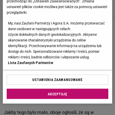
przechodząc do „Ustawień Zaawansowanych”. Zmiana
ustawień plików cookie możliwa jest także za pomocą ustawień
przeglądarki.
My, nasi Zaufani Partnerzy i Agora S.A. możemy przetwarzać
dane osobowe w następujących celach:
Cole Sprouse i Lili Reinhart są nadal razem
Użycie dokładnych danych geolokalizacyjnych. Aktywne
skanowanie charakterystyki urządzenia do celów
Cole Sprouse i Lili Reinhart zerwali - taka informacja
identyfikacji. Przechowywanie informacji na urządzeniu lub
dostęp do nich. Spersonalizowane reklamy i treści, pomiar
jeszcze niedawno obiegła zagraniczne media.
reklam i treści, badnie odbiorców i ulepszanie usług.
Amerykańska prasa doniosła, że o rozstaniu miał
Lista Zaufanych Partnerów
mówić sam aktor, który podczas imprezy wygadał
się
przyjacielowi
, że nie układa mu się z Lili Reinhart.
USTAWIENIA ZAAWANSOWANE
Teraz oboje pojawili się na okładce znanego pisma.
AKCEPTUJĘ
Jakby tego było mało, oboje ogłosili, że są w