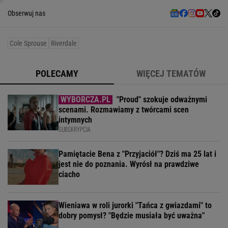
Obserwuj nas
Cole Sprouse
Riverdale
POLECAMY
WIĘCEJ TEMATÓW
"Proud" szokuje odważnymi
scenami. Rozmawiamy z twórcami scen
intymnych
SUBSKRYPCJA
Pamiętacie Bena z "Przyjaciół"? Dziś ma 25 lat i
jest nie do poznania. Wyrósł na prawdziwe
ciacho
Wieniawa w roli jurorki "Tańca z gwiazdami" to
dobry pomysł? "Będzie musiała być uważna"