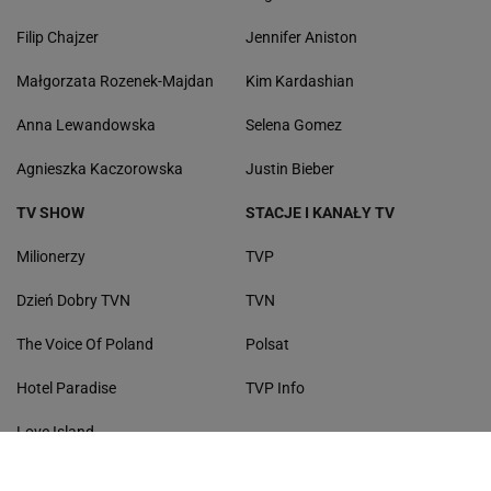
Filip Chajzer
Jennifer Aniston
Małgorzata Rozenek-Majdan
Kim Kardashian
Anna Lewandowska
Selena Gomez
Agnieszka Kaczorowska
Justin Bieber
TV SHOW
STACJE I KANAŁY TV
Milionerzy
TVP
Dzień Dobry TVN
TVN
The Voice Of Poland
Polsat
Hotel Paradise
TVP Info
Love Island
Taniec z gwiazdami