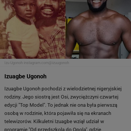
Izu Ugonoh
instagram.com@izuugonoh
Izuagbe Ugonoh
Izuagbe Ugonoh pochodzi z wielodzietnej nigeryjskiej
rodziny. Jego siostrą jest Osi, zwyciężczyni czwartej
edycji "Top Model". To jednak nie ona była pierwszą
osobą w rodzinie, która pojawiła się na ekranach
telewizorów. Kilkuletni Izuagbe wziął udział w
programie "Od przedszkola do Opola", gdzie