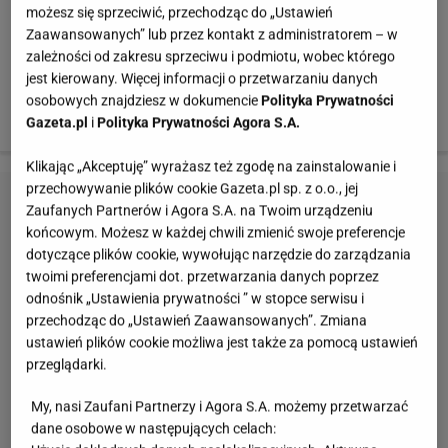
rywalizację na etapie grupowym. Współpracowała też z
możesz się sprzeciwić, przechodząc do „Ustawień
Zaawansowanych” lub przez kontakt z administratorem – w
Agnieszką Włodarczyk, Liberem czy Dominikiem
zależności od zakresu sprzeciwu i podmiotu, wobec którego
Grabowskim, jednak największą popularność zyskała w
jest kierowany. Więcej informacji o przetwarzaniu danych
2011 roku, wydając w solowy singiel "Małe Rzeczy".
osobowych znajdziesz w dokumencie
Polityka Prywatności
Dziś jej single nuci cała Polska.
Gazeta.pl
i
Polityka Prywatności Agora S.A.
Klikając „Akceptuję” wyrażasz też zgodę na zainstalowanie i
przechowywanie plików cookie Gazeta.pl sp. z o.o., jej
Zaufanych Partnerów i Agora S.A. na Twoim urządzeniu
końcowym. Możesz w każdej chwili zmienić swoje preferencje
dotyczące plików cookie, wywołując narzędzie do zarządzania
twoimi preferencjami dot. przetwarzania danych poprzez
odnośnik „Ustawienia prywatności ” w stopce serwisu i
przechodząc do „Ustawień Zaawansowanych”. Zmiana
ustawień plików cookie możliwa jest także za pomocą ustawień
przeglądarki.
My, nasi Zaufani Partnerzy i Agora S.A. możemy przetwarzać
dane osobowe w następujących celach: