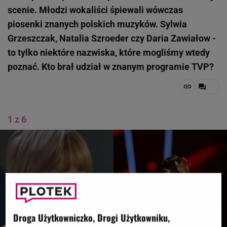
scenie. Młodzi wokaliści śpiewali wówczas
piosenki znanych polskich muzyków. Sylwia
Grzeszczak, Natalia Szroeder czy Daria Zawiałow -
to tylko niektóre nazwiska, które mogliśmy wtedy
poznać. Kto brał udział w znanym programie TVP?
1 z 6
Droga Użytkowniczko, Drogi Użytkowniku,