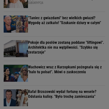
SUBSKRYPCJA
"Taniec z gwiazdami" bez wielkich gwiazd?
Wygodę aż zatkało! "Szukanie dziury w całym"
Pokoje dla posłów zostaną poddane "liftingowi".
Architektka nie ma wątpliwości. "Szybko się
zestarzeje"
Wachowicz wraz z Kurzopkami pożegnała się z
"halo tu polsat". Mówi o zaskoczeniu
Rafał Brzozowski wydał fortunę na wesele?
Odsłania kulisy. "Było trochę zamieszania"