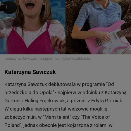
Katarzyna Sawczuk
instagram.com@sawczukkasia
Katarzyna Sawczuk
Katarzyna Sawczuk debiutowała w programie "Od
przedszkola do Opola" - najpierw w odcinku z Katarzyną
Gärtner i Haliną Frąckowiak, a później z Edytą Górniak.
W ciągu kilku następnych lat widzowie mogli ją
zobaczyć m.in. w "Mam talent" czy "The Voice of
Poland", jednak obecnie jest kojarzona z rolami w