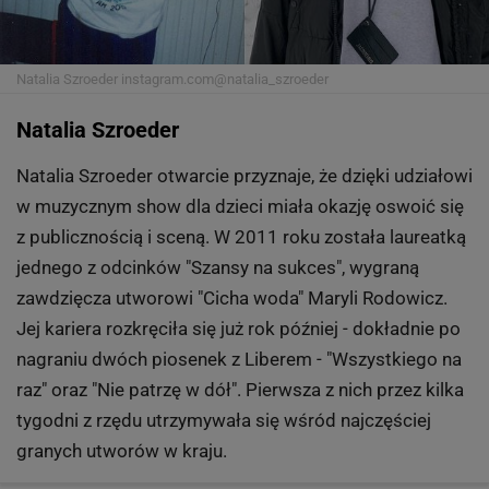
Natalia Szroeder
instagram.com@natalia_szroeder
Natalia Szroeder
Natalia Szroeder otwarcie przyznaje, że dzięki udziałowi
w muzycznym show dla dzieci miała okazję oswoić się
z publicznością i sceną. W 2011 roku została laureatką
jednego z odcinków "Szansy na sukces", wygraną
zawdzięcza utworowi "Cicha woda" Maryli Rodowicz.
Jej kariera rozkręciła się już rok później - dokładnie po
nagraniu dwóch piosenek z Liberem - "Wszystkiego na
raz" oraz "Nie patrzę w dół". Pierwsza z nich przez kilka
tygodni z rzędu utrzymywała się wśród najczęściej
granych utworów w kraju.