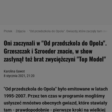
Plotek
Zdjęcia
"Od przedszkola do Opola". Gwiazdy, które zaczęły tam swoją 
Oni zaczynali w "Od przedszkola do Opola".
Grzeszczak i Szroeder znacie, w show
zasłynął też brat zwyciężczyni "Top Model"
Karolina Gawot
8 stycznia 2021, 21:20
"Od przedszkola do Opola" było emitowane w latach
1995-2007. Przez ten czas w programie mogliśmy
usłyszeć mnóstwo obecnych gwiazd, które stawiały
tam - prawdopodobnie - pierwsze kroki na wielkiej