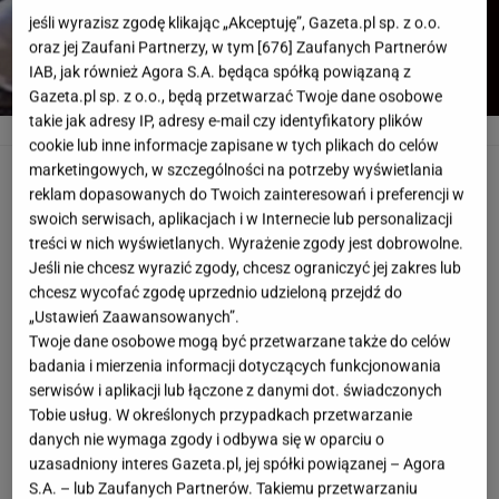
jeśli wyrazisz zgodę klikając „Akceptuję”, Gazeta.pl sp. z o.o.
oraz jej Zaufani Partnerzy, w tym [
676
] Zaufanych Partnerów
IAB, jak również Agora S.A. będąca spółką powiązaną z
Gazeta.pl sp. z o.o., będą przetwarzać Twoje dane osobowe
takie jak adresy IP, adresy e-mail czy identyfikatory plików
Sylwia Grzeszczak
YouTube, Kapif
cookie lub inne informacje zapisane w tych plikach do celów
marketingowych, w szczególności na potrzeby wyświetlania
Sylwia Grzeszczak
reklam dopasowanych do Twoich zainteresowań i preferencji w
swoich serwisach, aplikacjach i w Internecie lub personalizacji
Sylwia Grzeszczak wzięła udział w pierwszej edycji
treści w nich wyświetlanych. Wyrażenie zgody jest dobrowolne.
programu "Od przedszkola do Opola". To właśnie wtedy
Jeśli nie chcesz wyrazić zgody, chcesz ograniczyć jej zakres lub
w 1995 roku zaśpiewała utwór "Byle było tak"
chcesz wycofać zgodę uprzednio udzieloną przejdź do
„Ustawień Zaawansowanych”.
Krzysztofa Krawczyka. W wieku pięciu lat
Twoje dane osobowe mogą być przetwarzane także do celów
zaprezentowała swój występ, w późniejszych latach
badania i mierzenia informacji dotyczących funkcjonowania
doskonaliła swoje umiejętności muzyczne w rodzinnym
serwisów i aplikacji lub łączone z danymi dot. świadczonych
Poznaniu - najpierw w Państwowej Szkole Muzycznej,
Tobie usług. W określonych przypadkach przetwarzanie
danych nie wymaga zgody i odbywa się w oparciu o
później także w liceum o podobnym profilu. W
uzasadniony interes Gazeta.pl, jej spółki powiązanej – Agora
międzyczasie wzięła udział w "Idolu", jednak zakończyła
S.A. – lub Zaufanych Partnerów. Takiemu przetwarzaniu