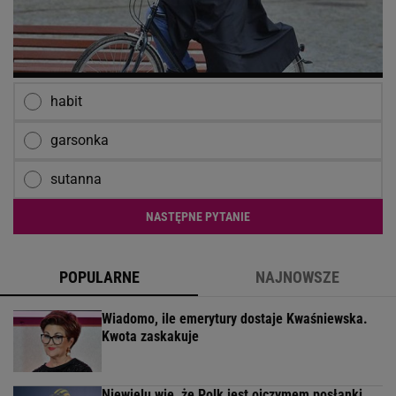
habit
garsonka
sutanna
NASTĘPNE PYTANIE
POPULARNE
NAJNOWSZE
Wiadomo, ile emerytury dostaje Kwaśniewska.
Kwota zaskakuje
Niewielu wie, że Polk jest ojczymem posłanki