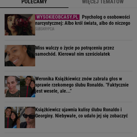
POLECAMY
WIĘCEJ TEMATÓW
Psycholog o osobowości
narcystycznej: Albo król świata, albo do niczego
SUBSKRYPCJA
Miss walczy o życie po potrąceniu przez
samochód. Kierował nim sześciolatek
Weronika Książkiewicz znów zabrała głos w
sprawie rzekomego ślubu Ronaldo. "Faktycznie
jest wesele, ale..."
Książkiewicz ujawnia kulisy ślubu Ronaldo i
Georginy. Niebywałe, co udało jej się zobaczyć