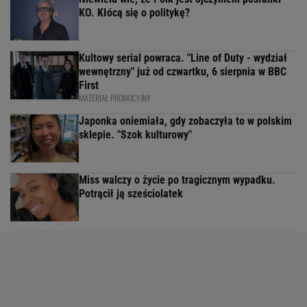
KO. Kłócą się o politykę?
Kultowy serial powraca. "Line of Duty - wydział
wewnętrzny" już od czwartku, 6 sierpnia w BBC
First
MATERIAŁ PROMOCYJNY
Japonka oniemiała, gdy zobaczyła to w polskim
sklepie. "Szok kulturowy"
Miss walczy o życie po tragicznym wypadku.
Potrącił ją sześciolatek