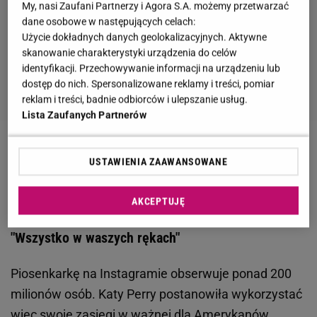
My, nasi Zaufani Partnerzy i Agora S.A. możemy przetwarzać
dane osobowe w następujących celach:
Użycie dokładnych danych geolokalizacyjnych. Aktywne
skanowanie charakterystyki urządzenia do celów
identyfikacji. Przechowywanie informacji na urządzeniu lub
dostęp do nich. Spersonalizowane reklamy i treści, pomiar
reklam i treści, badnie odbiorców i ulepszanie usług.
Lista Zaufanych Partnerów
Zobacz wideo
Amerykanie przez politykę
USTAWIENIA ZAAWANSOWANE
imigracyjną Trumpa tracą sąsiadów, a tego nie chcą
AKCEPTUJĘ
Katy Perry zwróciła się do swoich obserwatorów.
"Wszystko w waszych rękach"
Piosenkarkę na Instagramie obserwuje ponad 200
milionów osób. Katy Perry postanowiła wykorzystać
więc swoje zasięgi w ważnej dla Amerykanów