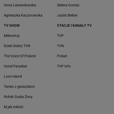
Anna Lewandowska
Selena Gomez
Agnieszka Kaczorowska
Justin Bieber
TV SHOW
STACJE I KANAŁY TV
Milionerzy
TVP
Dzień Dobry TVN
TVN
The Voice Of Poland
Polsat
Hotel Paradise
TVP Info
Love Island
Taniec z gwiazdami
Rolnik Szuka Żony
M jak miłość