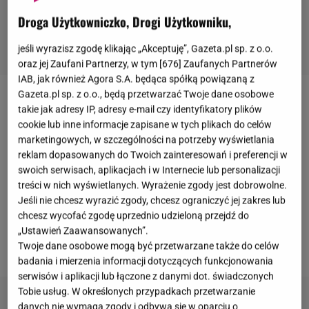
Droga Użytkowniczko, Drogi Użytkowniku,
jeśli wyrazisz zgodę klikając „Akceptuję”, Gazeta.pl sp. z o.o.
oraz jej Zaufani Partnerzy, w tym [
676
] Zaufanych Partnerów
IAB, jak również Agora S.A. będąca spółką powiązaną z
Gazeta.pl sp. z o.o., będą przetwarzać Twoje dane osobowe
Po tym, jak w sobotę 24 stycznia amerykańska
takie jak adresy IP, adresy e-mail czy identyfikatory plików
Służba Imigracyjna i Celna (ICE), podległa
cookie lub inne informacje zapisane w tych plikach do celów
marketingowych, w szczególności na potrzeby wyświetlania
administracji
Donalda Trumpa
, po raz kolejny
reklam dopasowanych do Twoich zainteresowań i preferencji w
zastrzeliła cywila na oczach przechodniów, w
swoich serwisach, aplikacjach i w Internecie lub personalizacji
Stanach Zjednoczonych zawrzało. Głos zabierają
treści w nich wyświetlanych. Wyrażenie zgody jest dobrowolne.
Jeśli nie chcesz wyrazić zgody, chcesz ograniczyć jej zakres lub
również znane osoby, które wprost sprzeciwiają się
chcesz wycofać zgodę uprzednio udzieloną przejdź do
finansowaniu agencji. Polityczny apel pojawił się
„Ustawień Zaawansowanych”.
także na profilu
Katy Perry
.
Twoje dane osobowe mogą być przetwarzane także do celów
badania i mierzenia informacji dotyczących funkcjonowania
serwisów i aplikacji lub łączone z danymi dot. świadczonych
Tobie usług. W określonych przypadkach przetwarzanie
danych nie wymaga zgody i odbywa się w oparciu o