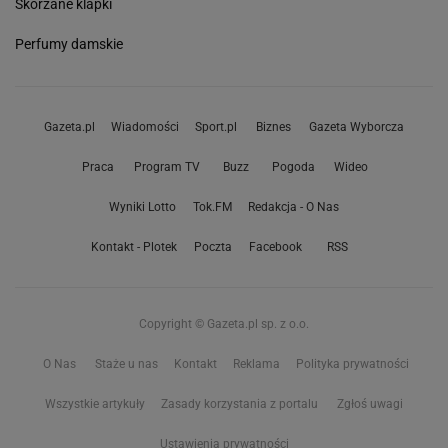
Skórzane klapki
Perfumy damskie
Gazeta.pl
Wiadomości
Sport.pl
Biznes
Gazeta Wyborcza
Praca
Program TV
Buzz
Pogoda
Wideo
Wyniki Lotto
Tok.FM
Redakcja - O Nas
Kontakt - Plotek
Poczta
Facebook
RSS
Copyright © Gazeta.pl sp. z o.o.
O Nas
Staże u nas
Kontakt
Reklama
Polityka prywatności
Wszystkie artykuły
Zasady korzystania z portalu
Zgłoś uwagi
Ustawienia prywatności