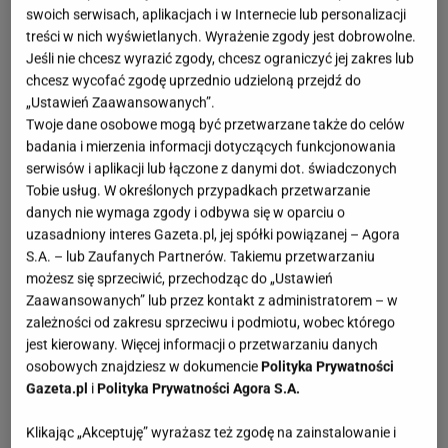
swoich serwisach, aplikacjach i w Internecie lub personalizacji
treści w nich wyświetlanych. Wyrażenie zgody jest dobrowolne.
Jeśli nie chcesz wyrazić zgody, chcesz ograniczyć jej zakres lub
chcesz wycofać zgodę uprzednio udzieloną przejdź do
„Ustawień Zaawansowanych”.
Twoje dane osobowe mogą być przetwarzane także do celów
badania i mierzenia informacji dotyczących funkcjonowania
serwisów i aplikacji lub łączone z danymi dot. świadczonych
Tobie usług. W określonych przypadkach przetwarzanie
danych nie wymaga zgody i odbywa się w oparciu o
uzasadniony interes Gazeta.pl, jej spółki powiązanej – Agora
S.A. – lub Zaufanych Partnerów. Takiemu przetwarzaniu
możesz się sprzeciwić, przechodząc do „Ustawień
Zaawansowanych” lub przez kontakt z administratorem – w
zależności od zakresu sprzeciwu i podmiotu, wobec którego
jest kierowany. Więcej informacji o przetwarzaniu danych
osobowych znajdziesz w dokumencie
Polityka Prywatności
Gazeta.pl
i
Polityka Prywatności Agora S.A.
Klikając „Akceptuję” wyrażasz też zgodę na zainstalowanie i