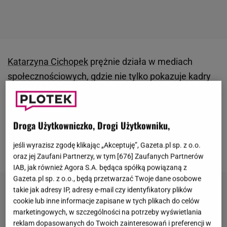
Katarzyna Cichopek
prężnie działa w mediach
społecznościowych, gdzie nie tylko pokazuje kadry
ze swojego życia, ale reklamuje też kolejne produkty
różnych marek. Teraz celebrytka w jednym z nagrań
postanowiła podzielić się z fanami swoimi
Droga Użytkowniczko, Drogi Użytkowniku,
przemyśleniami na temat zarabiania pieniędzy.
jeśli wyrazisz zgodę klikając „Akceptuję”, Gazeta.pl sp. z o.o.
Padły zaskakujące słowa.
oraz jej Zaufani Partnerzy, w tym [
676
] Zaufanych Partnerów
IAB, jak również Agora S.A. będąca spółką powiązaną z
Gazeta.pl sp. z o.o., będą przetwarzać Twoje dane osobowe
takie jak adresy IP, adresy e-mail czy identyfikatory plików
cookie lub inne informacje zapisane w tych plikach do celów
marketingowych, w szczególności na potrzeby wyświetlania
reklam dopasowanych do Twoich zainteresowań i preferencji w