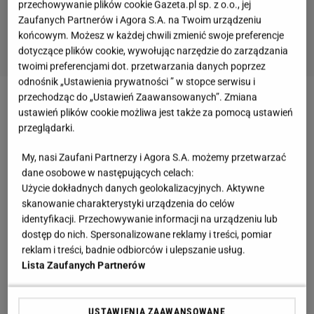
przechowywanie plików cookie Gazeta.pl sp. z o.o., jej
Zaufanych Partnerów i Agora S.A. na Twoim urządzeniu
końcowym. Możesz w każdej chwili zmienić swoje preferencje
dotyczące plików cookie, wywołując narzędzie do zarządzania
twoimi preferencjami dot. przetwarzania danych poprzez
odnośnik „Ustawienia prywatności ” w stopce serwisu i
przechodząc do „Ustawień Zaawansowanych”. Zmiana
Zobacz wideo
Hyży spojrzała na Kurzajewskich i ma
ustawień plików cookie możliwa jest także za pomocą ustawień
kilka wniosków. "Wiedzą, czego nie chcą"
przeglądarki.
My, nasi Zaufani Partnerzy i Agora S.A. możemy przetwarzać
Katarzyna Cichopek o zarabianiu
dane osobowe w następujących celach:
Użycie dokładnych danych geolokalizacyjnych. Aktywne
skanowanie charakterystyki urządzenia do celów
Katarzyna Cichopek zyskała popularność dzięki roli
identyfikacji. Przechowywanie informacji na urządzeniu lub
w "M jak miłość" (w produkcji gra nieprzerwanie od
dostęp do nich. Spersonalizowane reklamy i treści, pomiar
2000 roku). Później głośno było o jej udziale w
reklam i treści, badnie odbiorców i ulepszanie usług.
Lista Zaufanych Partnerów
"Tańcu z gwiazdami", w którym tańczyła u boku
Marcina Hakiela
. Para postanowiła wykorzystać
swoje pięć minut i otworzyła szkołę tańca (placówka
USTAWIENIA ZAAWANSOWANE