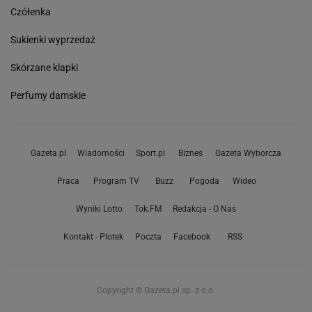
Czółenka
Sukienki wyprzedaż
Skórzane klapki
Perfumy damskie
Gazeta.pl
Wiadomości
Sport.pl
Biznes
Gazeta Wyborcza
Praca
Program TV
Buzz
Pogoda
Wideo
Wyniki Lotto
Tok.FM
Redakcja - O Nas
Kontakt - Plotek
Poczta
Facebook
RSS
Copyright © Gazeta.pl sp. z o.o.