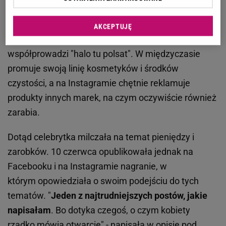
już nie działa), wydała liczne publikacje na temat
tańca (m.in. książki i płyty DVD). Później Cichopek
AKCEPTUJĘ
zaczęła pracę w "Pytaniu na śniadanie", a obecnie
współprowadzi "halo tu polsat". W międzyczasie
promuje swoją linię kosmetyków i środków
czystości, a na Instagramie chętnie reklamuje
produkty innych marek, na czym oczywiście również
zarabia.
Dotąd celebrytka milczała na temat pieniędzy i
zarobków. 10 czerwca opublikowała jednak na
Facebooku i na Instagramie nagranie, w
którym opowiedziała o swoim podejściu do tych
tematów. "
Jeden z najtrudniejszych postów, jakie
napisałam
. Bo dotyka czegoś, o czym kobiety
rzadko mówią otwarcie" - napisała w opisie pod