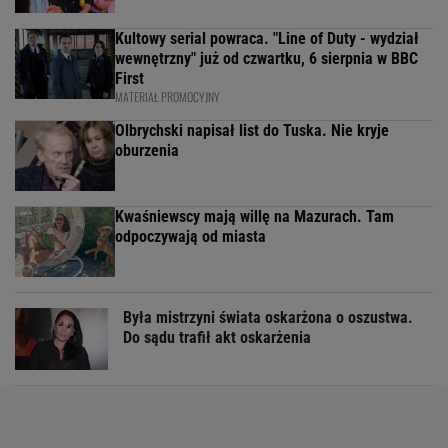
Kultowy serial powraca. "Line of Duty - wydział
wewnętrzny" już od czwartku, 6 sierpnia w BBC
First
MATERIAŁ PROMOCYJNY
Olbrychski napisał list do Tuska. Nie kryje
oburzenia
Kwaśniewscy mają willę na Mazurach. Tam
odpoczywają od miasta
Była mistrzyni świata oskarżona o oszustwa.
Do sądu trafił akt oskarżenia