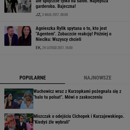
ale spójrzcie tylko na salon. Najlepsza
garderoba. Bajeczna!
3 MAJA 2017, 06:00
JZ,
Agnieszka Rylik spytana o to, kto jest
"Agentem". Zobaczcie reakcję! Później o
Nieciku: Wszyscy chcieli
24 LUTEGO 2017, 16:00
EK,
POPULARNE
NAJNOWSZE
Wachowicz wraz z Kurzopkami pożegnała się z
"halo tu polsat". Mówi o zaskoczeniu
Miszczak o odejściu Cichopek i Kurzajewskiego.
"Kiedyś źle wybrali"