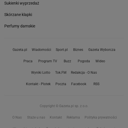
Sukienki wyprzedaż
Skórzane klapki
Perfumy damskie
Gazeta.pl
Wiadomości
Sport.pl
Biznes
Gazeta Wyborcza
Praca
Program TV
Buzz
Pogoda
Wideo
Wyniki Lotto
Tok.FM
Redakcja - O Nas
Kontakt - Plotek
Poczta
Facebook
RSS
Copyright © Gazeta.pl sp. z o.o.
O Nas
Staże u nas
Kontakt
Reklama
Polityka prywatności