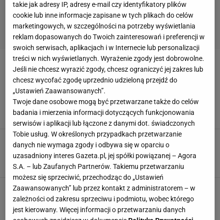
takie jak adresy IP, adresy e-mail czy identyfikatory plików
cookie lub inne informacje zapisane w tych plikach do celów
marketingowych, w szczególności na potrzeby wyświetlania
reklam dopasowanych do Twoich zainteresowań i preferencji w
swoich serwisach, aplikacjach i w Internecie lub personalizacji
treści w nich wyświetlanych. Wyrażenie zgody jest dobrowolne.
AGNIESZKA RYLIK
Jeśli nie chcesz wyrazić zgody, chcesz ograniczyć jej zakres lub
chcesz wycofać zgodę uprzednio udzieloną przejdź do
Była mistrzyni świata oskarżona o oszustwa.
„Ustawień Zaawansowanych”.
Do sądu trafił akt oskarżenia
Twoje dane osobowe mogą być przetwarzane także do celów
badania i mierzenia informacji dotyczących funkcjonowania
12 LUTEGO 2026, 14:30
Iwona Smyrak,
serwisów i aplikacji lub łączone z danymi dot. świadczonych
Tobie usług. W określonych przypadkach przetwarzanie
Pełnomocnik Agnieszki Rylik o głośnej aferze.
danych nie wymaga zgody i odbywa się w oparciu o
Jest oświadczenie
uzasadniony interes Gazeta.pl, jej spółki powiązanej – Agora
4 KWIETNIA 2025, 13:12
Julia Mistarz,
S.A. – lub Zaufanych Partnerów. Takiemu przetwarzaniu
możesz się sprzeciwić, przechodząc do „Ustawień
Agnieszka Rylik w samym centrum skandalu.
Zaawansowanych” lub przez kontakt z administratorem – w
Prokuratura: zarzuty zostały postawione
zależności od zakresu sprzeciwu i podmiotu, wobec którego
jest kierowany. Więcej informacji o przetwarzaniu danych
31 MARCA 2025, 20:47
Zuzanna Szeloch,