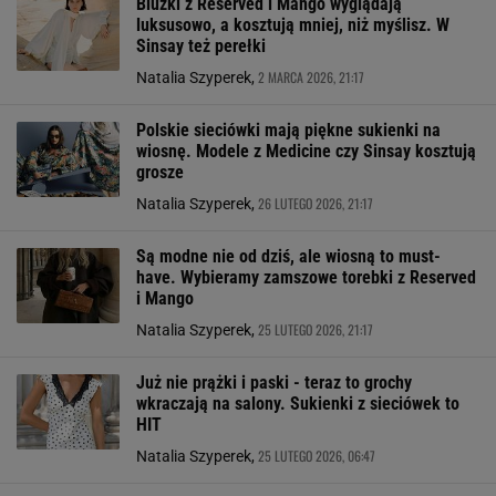
Bluzki z Reserved i Mango wyglądają
luksusowo, a kosztują mniej, niż myślisz. W
Sinsay też perełki
2 MARCA 2026, 21:17
Natalia Szyperek,
Polskie sieciówki mają piękne sukienki na
wiosnę. Modele z Medicine czy Sinsay kosztują
grosze
26 LUTEGO 2026, 21:17
Natalia Szyperek,
Są modne nie od dziś, ale wiosną to must-
have. Wybieramy zamszowe torebki z Reserved
i Mango
25 LUTEGO 2026, 21:17
Natalia Szyperek,
Już nie prążki i paski - teraz to grochy
wkraczają na salony. Sukienki z sieciówek to
HIT
25 LUTEGO 2026, 06:47
Natalia Szyperek,