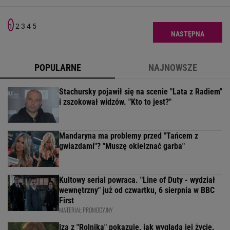
1
2
3
4
5
NASTĘPNA
POPULARNE
NAJNOWSZE
Stachursky pojawił się na scenie "Lata z Radiem"
i zszokował widzów. "Kto to jest?"
Mandaryna ma problemy przed "Tańcem z
gwiazdami"? "Muszę okiełznać garba"
Kultowy serial powraca. "Line of Duty - wydział
wewnętrzny" już od czwartku, 6 sierpnia w BBC
First
MATERIAŁ PROMOCYJNY
Iza z "Rolnika" pokazuje, jak wygląda jej życie.