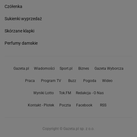
Czółenka
Sukienki wyprzedaż
Skórzane klapki
Perfumy damskie
Gazeta.pl
Wiadomości
Sport.pl
Biznes
Gazeta Wyborcza
Praca
Program TV
Buzz
Pogoda
Wideo
Wyniki Lotto
Tok.FM
Redakcja - O Nas
Kontakt - Plotek
Poczta
Facebook
RSS
Copyright © Gazeta.pl sp. z o.o.