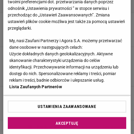
twoimi preferencjami dot. przetwarzania danych poprzez
odnośnik „Ustawienia prywatności ” w stopce serwisu i
przechodząc do „Ustawień Zaawansowanych”. Zmiana
Koszule z wiązaniem zmienią zwykłą stylizację
ustawień plików cookie możliwa jest także za pomocą ustawień
w modowy HIT. Zobacz co znajdziesz w Mango,
przeglądarki.
Reserved i Answear
17 MARCA 2026, 07:01
Natalia Szyperek,
My, nasi Zaufani Partnerzy i Agora S.A. możemy przetwarzać
dane osobowe w następujących celach:
Tiulowe spódnice z Reserved w romantycznym
Użycie dokładnych danych geolokalizacyjnych. Aktywne
stylu zachwycają. Piękne też w Sinsay i
skanowanie charakterystyki urządzenia do celów
hiszpańskiej sieciówce Mango
identyfikacji. Przechowywanie informacji na urządzeniu lub
Agata Zielińska, W materiale zamieszczono linki i
dostęp do nich. Spersonalizowane reklamy i treści, pomiar
15 MARCA 2026, 08:39
grafiki reklamowe,
reklam i treści, badnie odbiorców i ulepszanie usług.
Lista Zaufanych Partnerów
Zapomnij o sukienkach w kwiaty. Te modele z
Zary i Reserved podbiją ulice tej wiosny
USTAWIENIA ZAAWANSOWANE
Agata Zielińska, W materiale zamieszczono linki i
12 MARCA 2026, 21:26
grafiki reklamowe,
AKCEPTUJĘ
Kurtki w groszki wracają do łask. Ten wzór
właśnie podbija wiosenne kolekcje Oysho,