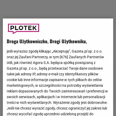
RESERVED
Droga Użytkowniczko, Drogi Użytkowniku,
Spodnie capri wracają w wielkim stylu do
jeśli wyrazisz zgodę klikając „Akceptuję”, Gazeta.pl sp. z o.o.
butików i sieciówek. Kobiety z branży mody już
oraz jej Zaufani Partnerzy, w tym [
676
] Zaufanych Partnerów
oszalały na ich punkcie
IAB, jak również Agora S.A. będąca spółką powiązaną z
4 KWIETNIA 2026, 07:01
Luiza Słuszniak,
Gazeta.pl sp. z o.o., będą przetwarzać Twoje dane osobowe
takie jak adresy IP, adresy e-mail czy identyfikatory plików
Sukienki koktajlowe z Mohito, Reserved i
cookie lub inne informacje zapisane w tych plikach do celów
Orsay. Robią figurę modelki w mig
marketingowych, w szczególności na potrzeby wyświetlania
2 KWIETNIA 2026, 07:04
Luiza Słuszniak,
reklam dopasowanych do Twoich zainteresowań i preferencji w
swoich serwisach, aplikacjach i w Internecie lub personalizacji
treści w nich wyświetlanych. Wyrażenie zgody jest dobrowolne.
Najpiękniejsze sukienki z wiosennych
wyprzedaży sieciówek. Midi z Reserved i
Jeśli nie chcesz wyrazić zgody, chcesz ograniczyć jej zakres lub
Mohito zachwycają
chcesz wycofać zgodę uprzednio udzieloną przejdź do