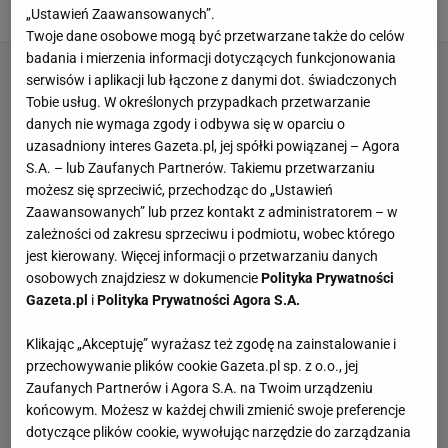
„Ustawień Zaawansowanych”.
31 MARCA 2026, 20:31
Luiza Słuszniak,
Twoje dane osobowe mogą być przetwarzane także do celów
badania i mierzenia informacji dotyczących funkcjonowania
serwisów i aplikacji lub łączone z danymi dot. świadczonych
Tobie usług. W określonych przypadkach przetwarzanie
danych nie wymaga zgody i odbywa się w oparciu o
uzasadniony interes Gazeta.pl, jej spółki powiązanej – Agora
S.A. – lub Zaufanych Partnerów. Takiemu przetwarzaniu
możesz się sprzeciwić, przechodząc do „Ustawień
Zaawansowanych” lub przez kontakt z administratorem – w
zależności od zakresu sprzeciwu i podmiotu, wobec którego
jest kierowany. Więcej informacji o przetwarzaniu danych
osobowych znajdziesz w dokumencie
Polityka Prywatności
Gazeta.pl
i
Polityka Prywatności Agora S.A.
Klikając „Akceptuję” wyrażasz też zgodę na zainstalowanie i
przechowywanie plików cookie Gazeta.pl sp. z o.o., jej
Zaufanych Partnerów i Agora S.A. na Twoim urządzeniu
końcowym. Możesz w każdej chwili zmienić swoje preferencje
dotyczące plików cookie, wywołując narzędzie do zarządzania