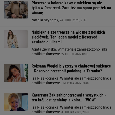
Płaszcze w kolorze kawy z mlekiem są nie
tylko w Reserved. Zara też ma sporo perełek na
wiosnę
24 LUTEGO 2026, 21:17
Natalia Szyperek,
Najpiękniejsze trencze na wiosnę z polskich
sieciówek. Ten jeden model z Reserved
zawładnie ulicami
Agata Zielińska, W materiale zamieszczono linki i
22 LUTEGO 2026, 07:13
grafiki reklamowe,
Roksana Węgiel błyszczy w chabrowej sukience
- Reserved przecenił podobną, a Taranko?
Iza Płaskocińska, W materiale zamieszczono linki i
7 SIERPNIA 2025, 19:48
grafiki reklamowe,
Katarzyna Żak zahipnotyzowała wszystkich -
ten krój jest genialny, a kolor... "WOW"
Iza Płaskocińska, W materiale zamieszczono linki i
3 SIERPNIA 2025, 20:35
grafiki reklamowe,