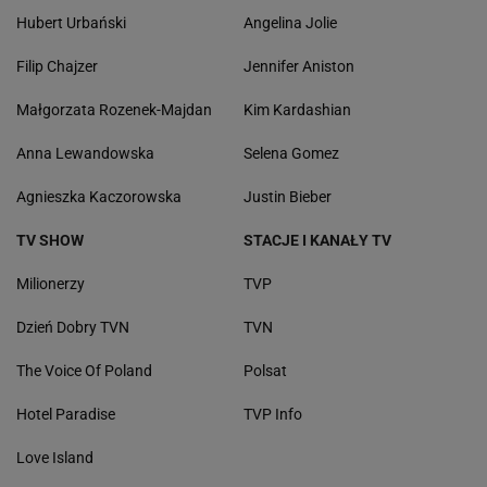
Hubert Urbański
Angelina Jolie
Filip Chajzer
Jennifer Aniston
Małgorzata Rozenek-Majdan
Kim Kardashian
Anna Lewandowska
Selena Gomez
Agnieszka Kaczorowska
Justin Bieber
TV SHOW
STACJE I KANAŁY TV
Milionerzy
TVP
Dzień Dobry TVN
TVN
The Voice Of Poland
Polsat
Hotel Paradise
TVP Info
Love Island