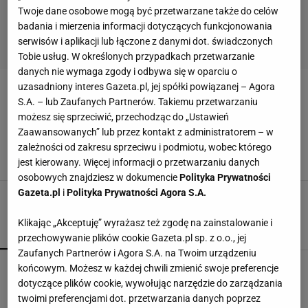
Twoje dane osobowe mogą być przetwarzane także do celów
badania i mierzenia informacji dotyczących funkcjonowania
serwisów i aplikacji lub łączone z danymi dot. świadczonych
Tobie usług. W określonych przypadkach przetwarzanie
danych nie wymaga zgody i odbywa się w oparciu o
uzasadniony interes Gazeta.pl, jej spółki powiązanej – Agora
PO LATACH
S.A. – lub Zaufanych Partnerów. Takiemu przetwarzaniu
możesz się sprzeciwić, przechodząc do „Ustawień
Fanem zespołu Blog27 był każdy nastolatek.
Zaawansowanych” lub przez kontakt z administratorem – w
Jak wyglądają Ala i Tola po latach?
zależności od zakresu sprzeciwu i podmiotu, wobec którego
16 PAŹDZIERNIKA 2023, 18:13
Dominika Kowalska,
jest kierowany. Więcej informacji o przetwarzaniu danych
osobowych znajdziesz w dokumencie
Polityka Prywatności
Gazeta.pl
i
Polityka Prywatności Agora S.A.
Klikając „Akceptuję” wyrażasz też zgodę na zainstalowanie i
POPULARNE
NAJNOWSZE
przechowywanie plików cookie Gazeta.pl sp. z o.o., jej
Zaufanych Partnerów i Agora S.A. na Twoim urządzeniu
Kulisy zmian w "halo tu polsat". "Cichopek źle
końcowym. Możesz w każdej chwili zmienić swoje preferencje
wypadła w badaniach"
dotyczące plików cookie, wywołując narzędzie do zarządzania
twoimi preferencjami dot. przetwarzania danych poprzez