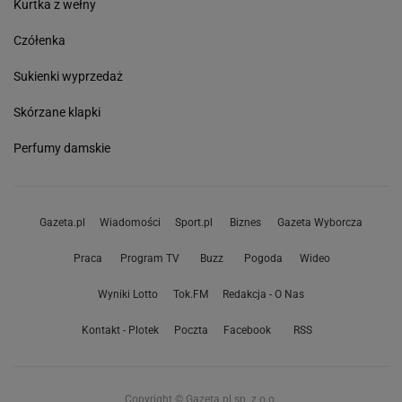
Kurtka z wełny
Czółenka
Sukienki wyprzedaż
Skórzane klapki
Perfumy damskie
Gazeta.pl
Wiadomości
Sport.pl
Biznes
Gazeta Wyborcza
Praca
Program TV
Buzz
Pogoda
Wideo
Wyniki Lotto
Tok.FM
Redakcja - O Nas
Kontakt - Plotek
Poczta
Facebook
RSS
Copyright © Gazeta.pl sp. z o.o.