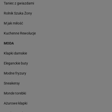
Taniec z gwiazdami
Rolnik Szuka Żony
M jak miłość
Kuchenne Rewolucje
MODA
Klapki damskie
Eleganckie buty
Modne fryzury
Sneakersy
Monde torebki
Ażurowe klapki