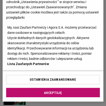
odnośnik „Ustawienia prywatności ” w stopce serwisu i
Badach spotkał Jansona po wielu latach. Co
przechodząc do „Ustawień Zaawansowanych”. Zmiana
słychać u lidera Varius Manx?
ustawień plików cookie możliwa jest także za pomocą ustawień
przeglądarki.
Kultowy serial powraca. "Line of Duty - wydział
My, nasi Zaufani Partnerzy i Agora S.A. możemy przetwarzać
wewnętrzny" już od czwartku, 6 sierpnia w BBC
dane osobowe w następujących celach:
First
Użycie dokładnych danych geolokalizacyjnych. Aktywne
MATERIAŁ PROMOCYJNY
skanowanie charakterystyki urządzenia do celów
Oświadczenie Woydyłło po głośnym wywiadzie.
identyfikacji. Przechowywanie informacji na urządzeniu lub
"Nie miałam złych intencji"
dostęp do nich. Spersonalizowane reklamy i treści, pomiar
reklam i treści, badnie odbiorców i ulepszanie usług.
Lista Zaufanych Partnerów
Angelina Jolie pod presją. Brad Pitt domaga się
ujawnienia dokumentów
USTAWIENIA ZAAWANSOWANE
Fanem zespołu Blog27 był każdy nastolatek.
AKCEPTUJĘ
Jak wyglądają Ala i Tola po latach?