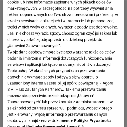
cookie lub inne informacje zapisane w tych plikach do celów
marketingowych, w szczególności na potrzeby wyświetlania
reklam dopasowanych do Twoich zainteresowań i preferencji w
swoich serwisach, aplikacjach i w Internecie lub personalizacji
treści w nich wyświetlanych. Wyrażenie zgody jest dobrowolne.
Jeśli nie chcesz wyrazić zgody, chcesz ograniczyć jej zakres lub
chcesz wycofać zgodę uprzednio udzieloną przejdź do
„Ustawień Zaawansowanych”.
Twoje dane osobowe mogą być przetwarzane także do celów
badania i mierzenia informacji dotyczących funkcjonowania
serwisów i aplikacji lub łączone z danymi dot. świadczonych
Tobie usług. W określonych przypadkach przetwarzanie
danych nie wymaga zgody i odbywa się w oparciu o
uzasadniony interes Gazeta.pl, jej spółki powiązanej – Agora
S.A. – lub Zaufanych Partnerów. Takiemu przetwarzaniu
możesz się sprzeciwić, przechodząc do „Ustawień
Zaawansowanych” lub przez kontakt z administratorem – w
zależności od zakresu sprzeciwu i podmiotu, wobec którego
jest kierowany. Więcej informacji o przetwarzaniu danych
osobowych znajdziesz w dokumencie
Polityka Prywatności
Gazeta.pl
i
Polityka Prywatności Agora S.A.