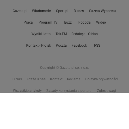
Gazeta.pl
Wiadomości
Sport.pl
Biznes
Gazeta Wyborcza
Praca
Program TV
Buzz
Pogoda
Wideo
Wyniki Lotto
Tok.FM
Redakcja - O Nas
Kontakt - Plotek
Poczta
Facebook
RSS
Copyright © Gazeta.pl sp. z o.o.
O Nas
Staże u nas
Kontakt
Reklama
Polityka prywatności
Wszystkie artykuły
Zasady korzystania z portalu
Zgłoś uwagi
Ustawienia prywatności
Właściciel niniejszego serwisu nie wyraża zgody na zwielokrotnianie ani inne
korzystanie z utworów rozpowszechnionych w tym serwisie, w celu