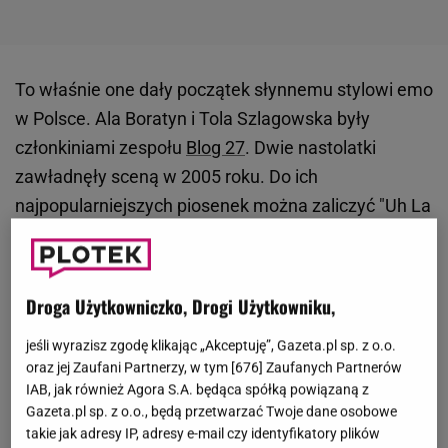
To właśnie one dały początek słynnemu stylowi emo
w Polsce. Ala Boratyn i Tola Szlagowska były
członkiniami zespołu
Blog 27
. Dwie nastolatki
zawładnęły sceną w 2005 roku. Do ich
najpopularniejszych piosenek można zaliczyć "Uh La
La La" czy "Wid Out Ya". Piosenkarki zyskały
rozpoznawalność dzięki wyjątkowemu wizerunkowi.
Na
nietypowy wygląd na scenie składały się między
Droga Użytkowniczko, Drogi Użytkowniku,
innymi liczne kolczyki
, mocny makijaż czy grzywka
jeśli wyrazisz zgodę klikając „Akceptuję”, Gazeta.pl sp. z o.o.
zaczesana na bok. Dwie dekady temu to właśnie tak
oraz jej Zaufani Partnerzy, w tym [
676
] Zaufanych Partnerów
chciała wyglądać każda nastolatka.
Co dziś słychać
IAB, jak również Agora S.A. będąca spółką powiązaną z
u Ali i Toli?
Gazeta.pl sp. z o.o., będą przetwarzać Twoje dane osobowe
takie jak adresy IP, adresy e-mail czy identyfikatory plików