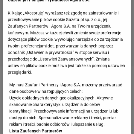
Klikając „Akceptuję” wyrażasz też zgodę na zainstalowanie i
przechowywanie plików cookie Gazeta.pl sp. z o.o., jej
Zaufanych Partnerów i Agora S.A. na Twoim urządzeniu
końcowym. Możesz w każdej chwili zmienić swoje preferencje
dotyczące plików cookie, wywołując narzędzie do zarządzania
twoimi preferencjami dot. przetwarzania danych poprzez
odnośnik „Ustawienia prywatności ” w stopce serwisu i
przechodząc do „Ustawień Zaawansowanych”. Zmiana
ustawień plików cookie możliwa jest także za pomocą ustawień
przeglądarki.
Zobacz wideo
Małgorzata Ostrowska wyznaje, czy
My, nasi Zaufani Partnerzy i Agora S.A. możemy przetwarzać
"Lombard" wystąpi razem na scenie. "Miałam
dane osobowe w następujących celach:
gotowość"
Użycie dokładnych danych geolokalizacyjnych. Aktywne
skanowanie charakterystyki urządzenia do celów
identyfikacji. Przechowywanie informacji na urządzeniu lub
Jak dzisiaj wyglądają Ala i Tola z zespołu Blog 27?
dostęp do nich. Spersonalizowane reklamy i treści, pomiar
Kiedyś szalała za nimi każda nastolatka
reklam i treści, badnie odbiorców i ulepszanie usług.
Lista Zaufanych Partnerów