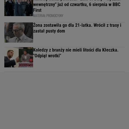
wewnętrzny" już od czwartku, 6 sierpnia w BBC
First
MATERIAŁ PROMOCYJNY
Żona zostawiła go dla 21-latka. Wrócił z trasy i
zastał pusty dom
Koledzy z branży nie mieli litości dla Kłeczka.
"Odpiął wrotki"