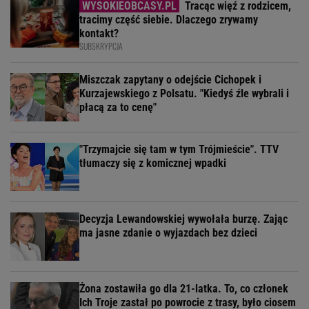
Tracąc więź z rodzicem,
tracimy część siebie. Dlaczego zrywamy
kontakt?
SUBSKRYPCJA
Miszczak zapytany o odejście Cichopek i
Kurzajewskiego z Polsatu. "Kiedyś źle wybrali i
płacą za to cenę"
"Trzymajcie się tam w tym Trójmieście". TTV
tłumaczy się z komicznej wpadki
Decyzja Lewandowskiej wywołała burzę. Zając
ma jasne zdanie o wyjazdach bez dzieci
Żona zostawiła go dla 21-latka. To, co członek
Ich Troje zastał po powrocie z trasy, było ciosem