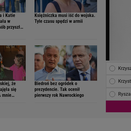
 i Katie
Księżniczka musi iść do wojska.
ała w
Tyle czasu spędzi w armii
osób przyszło
Krzys
Krzys
skiej, że
Biedroń bez ogródek o
zajęła się
prezydencie. Tak ocenił
Rysza
A mnie
pierwszy rok Nawrockiego
zecz