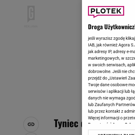
Droga Użytkownicz
jeśli wyrazisz zgodę klika
IAB, jak również Agora S
jak adresy IP, adresy e-m
marketingowych, w szcze
w swoich serwisach, aplik
dobrowolne. Jeśli nie ch
przejdź do „Ustawień Z
Twoje dane osobowe mogą
serwisów i aplikacji lub
danych nie wymaga zgody 
lub Zaufanych Partnerów
lub przez kontakt z admi
Więcej informacji o prz
Tyniec dla programu
Prywatności Agora S.A.