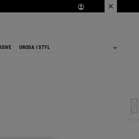
USIVE
URODA I STYL