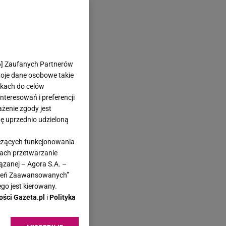
6
] Zaufanych Partnerów
woje dane osobowe takie
likach do celów
teresowań i preferencji
ażenie zgody jest
dę uprzednio udzieloną
yczących funkcjonowania
kach przetwarzanie
ązanej – Agora S.A. –
awień Zaawansowanych”
go jest kierowany.
ości Gazeta.pl
i
Polityka