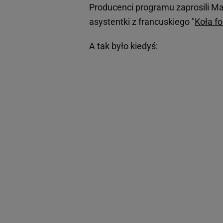
Producenci programu zaprosili Mar
asystentki z francuskiego "
Koła fo
A tak było kiedyś: