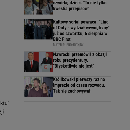
czwórkę dzieci. "To nie tylko
kwestia przepisów"
Kultowy serial powraca. "Line
of Duty - wydział wewnętrzny"
już od czwartku, 6 sierpnia w
BBC First
MATERIAŁ PROMOCYJNY
Nawrocki przemówił z okazji
roku prezydentury.
"Błyskotliwie nie jest"
Królikowski pierwszy raz na
imprezie od czasu rozwodu.
Tak się zachowywał
ktu"
ji