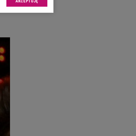
AKCEPTUJĘ
l sp. z o.o., jej
ić swoje preferencje
arzania danych poprzez
ych”. Zmiana ustawień
ach:
 celów identyfikacji.
omiar reklam i treści,