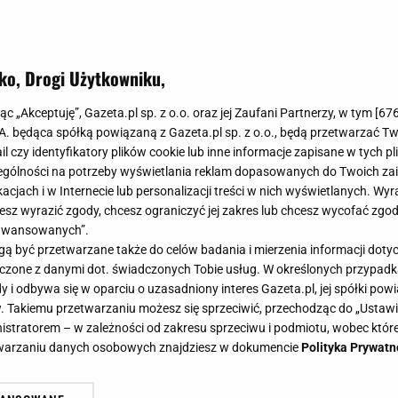
ko, Drogi Użytkowniku,
jąc „Akceptuję”, Gazeta.pl sp. z o.o. oraz jej Zaufani Partnerzy, w tym [
67
.A. będąca spółką powiązaną z Gazeta.pl sp. z o.o., będą przetwarzać T
ail czy identyfikatory plików cookie lub inne informacje zapisane w tych p
gólności na potrzeby wyświetlania reklam dopasowanych do Twoich zain
acjach i w Internecie lub personalizacji treści w nich wyświetlanych. Wyr
cesz wyrazić zgody, chcesz ograniczyć jej zakres lub chcesz wycofać zgo
aawansowanych”.
 być przetwarzane także do celów badania i mierzenia informacji dot
 łączone z danymi dot. świadczonych Tobie usług. W określonych przypad
i odbywa się w oparciu o uzasadniony interes Gazeta.pl, jej spółki powi
. Takiemu przetwarzaniu możesz się sprzeciwić, przechodząc do „Ust
nistratorem – w zależności od zakresu sprzeciwu i podmiotu, wobec które
etwarzaniu danych osobowych znajdziesz w dokumencie
Polityka Prywatn
 zrobi wszystko?