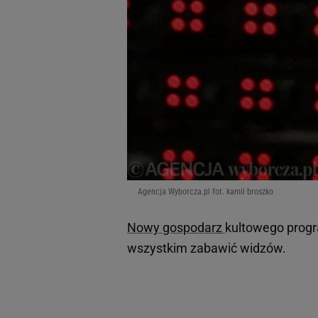
Agencja Wyborcza.pl fot. kamil broszko
Nowy gospodarz
kultowego progr
wszystkim zabawić widzów.