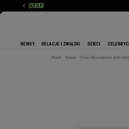
WIADOMOŚCI
NEXT
SPORT
PLOTEK
D
NEWSY
RELACJE I ZWIĄZKI
DZIECI
CELEBRYC
Plotek
Newsy
Tyniec dla programu zrobi wsz