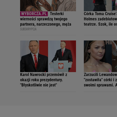
Testerki
Córka Toma Cruise'a
wierności sprawdzą twojego
Holmes zadebiutow
partnera, narzeczonego, męża
teatrze. Szok, ile 
SUBSKRYPCJA
na jej występ
Karol Nawrocki przemówił z
Zarzucili Lewandow
okazji roku prezydentury.
"zostawiła" córki i 
"Błyskotliwie nie jest"
swoimi sprawami. 
zastanawia jedna r